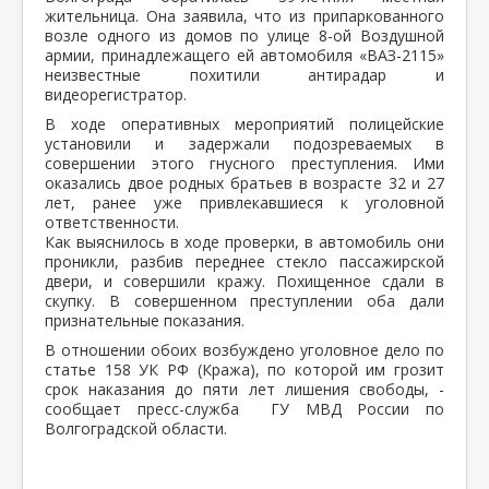
жительница. Она заявила, что из припаркованного
возле одного из домов по улице 8-ой Воздушной
армии, принадлежащего ей автомобиля «ВАЗ-2115»
неизвестные похитили антирадар и
видеорегистратор.
В ходе оперативных мероприятий полицейские
установили и задержали подозреваемых в
совершении этого гнусного преступления. Ими
оказались двое родных братьев в возрасте 32 и 27
лет, ранее уже привлекавшиеся к уголовной
ответственности.
Как выяснилось в ходе проверки, в автомобиль они
проникли, разбив переднее стекло пассажирской
двери, и совершили кражу. Похищенное сдали в
скупку. В совершенном преступлении оба дали
признательные показания.
В отношении обоих возбуждено уголовное дело по
статье 158 УК РФ (Кража), по которой им грозит
срок наказания до пяти лет лишения свободы, -
сообщает пресс-служба ГУ МВД России по
Волгоградской области.