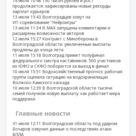
14 июля
10:48
150 тысяч рублей и рост
продолжается: зафиксированы новые рекорды
зарплат курьеров
13 июля
15:43
Волгоградцев зовут на
ИТ‑соревнование “Нейроигры”
13 июля
11:34
В МАХ запущены комментарии и
расширены возможности авторов
12 июля
15:27
Контракт с Минобороны в
Волгоградской области: увеличенные выплаты
продлены до конца лета
11 июля
15:18
Волгоград примет полуфинал
федерального смотра наставников: 500 участников
из ЮФО и СКФО поборются за выход в финал
10 июля
15:51
Водохозяйственный прогноз: рабочая
группа оценила ситуацию на водохранилищах
Волжско‑Камского каскада
10 июля
12:39
В Волгоградской области тысячи
семей получили новую выплату: как работает мера
поддержки
Главные новости
31 июля
12:11
Волгоградская область под ударом:
Бочаров озвучил данные о последствиях атаки
БПЛА