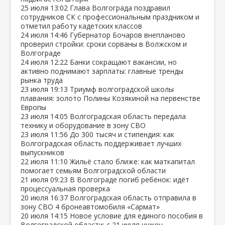
25 июля
13:02
Глава Волгограда поздравил
сотрудников СК с профессиональным праздником и
отметил работу кадетских классов
24 июля
14:46
Губернатор Бочаров внепланово
проверил стройки: сроки сорваны в Волжском и
Волгограде
24 июля
12:22
Банки сокращают вакансии, но
активно поднимают зарплаты: главные тренды
рынка труда
23 июля
19:13
Триумф волгоградской школы
плавания: золото Полины Козякиной на первенстве
Европы
23 июля
14:05
Волгоградская область передала
технику и оборудование в зону СВО
23 июля
11:56
До 300 тысяч и стипендия: как
Волгоградская область поддерживает лучших
выпускников
22 июля
11:10
Жильё стало ближе: как маткапитал
помогает семьям Волгоградской области
21 июля
09:23
В Волгограде погиб ребёнок: идёт
процессуальная проверка
20 июля
16:37
Волгоградская область отправила в
зону СВО 4 бронеавтомобиля «Сармат»
20 июля
14:15
Новое условие для единого пособия в
Волгоградской области: с 21 июля нужен