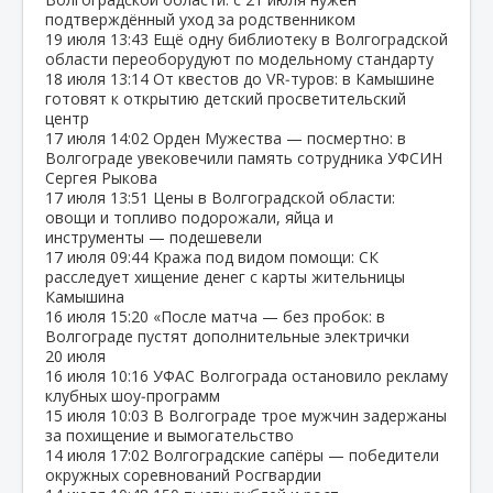
подтверждённый уход за родственником
19 июля
13:43
Ещё одну библиотеку в Волгоградской
области переоборудуют по модельному стандарту
18 июля
13:14
От квестов до VR‑туров: в Камышине
готовят к открытию детский просветительский
центр
17 июля
14:02
Орден Мужества — посмертно: в
Волгограде увековечили память сотрудника УФСИН
Сергея Рыкова
17 июля
13:51
Цены в Волгоградской области:
овощи и топливо подорожали, яйца и
инструменты — подешевели
17 июля
09:44
Кража под видом помощи: СК
расследует хищение денег с карты жительницы
Камышина
16 июля
15:20
«После матча — без пробок: в
Волгограде пустят дополнительные электрички
20 июля
16 июля
10:16
УФАС Волгограда остановило рекламу
клубных шоу‑программ
15 июля
10:03
В Волгограде трое мужчин задержаны
за похищение и вымогательство
14 июля
17:02
Волгоградские сапёры — победители
окружных соревнований Росгвардии