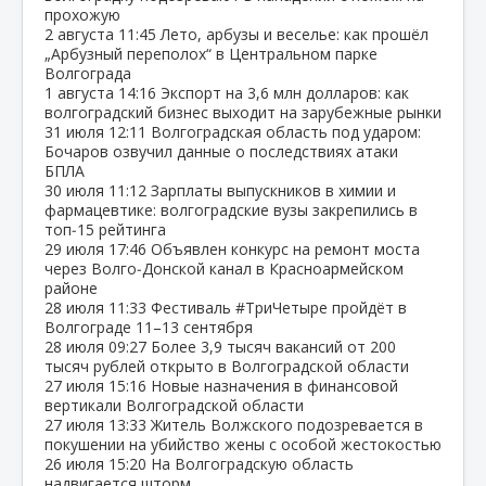
прохожую
2 августа
11:45
Лето, арбузы и веселье: как прошёл
„Арбузный переполох“ в Центральном парке
Волгограда
1 августа
14:16
Экспорт на 3,6 млн долларов: как
волгоградский бизнес выходит на зарубежные рынки
31 июля
12:11
Волгоградская область под ударом:
Бочаров озвучил данные о последствиях атаки
БПЛА
30 июля
11:12
Зарплаты выпускников в химии и
фармацевтике: волгоградские вузы закрепились в
топ‑15 рейтинга
29 июля
17:46
Объявлен конкурс на ремонт моста
через Волго‑Донской канал в Красноармейском
районе
28 июля
11:33
Фестиваль #ТриЧетыре пройдёт в
Волгограде 11–13 сентября
28 июля
09:27
Более 3,9 тысяч вакансий от 200
тысяч рублей открыто в Волгоградской области
27 июля
15:16
Новые назначения в финансовой
вертикали Волгоградской области
27 июля
13:33
Житель Волжского подозревается в
покушении на убийство жены с особой жестокостью
26 июля
15:20
На Волгоградскую область
надвигается шторм