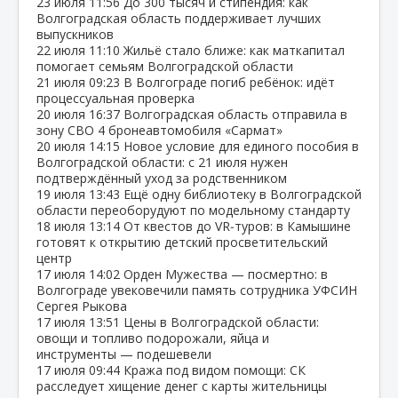
23 июля
11:56
До 300 тысяч и стипендия: как
Волгоградская область поддерживает лучших
выпускников
22 июля
11:10
Жильё стало ближе: как маткапитал
помогает семьям Волгоградской области
21 июля
09:23
В Волгограде погиб ребёнок: идёт
процессуальная проверка
20 июля
16:37
Волгоградская область отправила в
зону СВО 4 бронеавтомобиля «Сармат»
20 июля
14:15
Новое условие для единого пособия в
Волгоградской области: с 21 июля нужен
подтверждённый уход за родственником
19 июля
13:43
Ещё одну библиотеку в Волгоградской
области переоборудуют по модельному стандарту
18 июля
13:14
От квестов до VR‑туров: в Камышине
готовят к открытию детский просветительский
центр
17 июля
14:02
Орден Мужества — посмертно: в
Волгограде увековечили память сотрудника УФСИН
Сергея Рыкова
17 июля
13:51
Цены в Волгоградской области:
овощи и топливо подорожали, яйца и
инструменты — подешевели
17 июля
09:44
Кража под видом помощи: СК
расследует хищение денег с карты жительницы