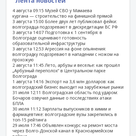
Лента новостей
4 августа
09:15
Музей СВО у Мамаева
кургана — строительство на финишной прямой
3 августа
15:00
Более двух лет публиковал фейки:
волгоградца подозревают в дискредитации ВС РФ
3 августа
14:07
Подготовка к 1 сентября: в
Волгограде оценивают готовность
образовательной инфраструктуры
3 августа
12:53
Агрессия на фоне опьянения:
волгоградку подозревают в нападении с ножом на
прохожую
2 августа
11:45
Лето, арбузы и веселье: как прошёл
„Арбузный переполох“ в Центральном парке
Волгограда
1 августа
14:16
Экспорт на 3,6 млн долларов: как
волгоградский бизнес выходит на зарубежные рынки
31 июля
12:11
Волгоградская область под ударом:
Бочаров озвучил данные о последствиях атаки
БПЛА
30 июля
11:12
Зарплаты выпускников в химии и
фармацевтике: волгоградские вузы закрепились в
топ‑15 рейтинга
29 июля
17:46
Объявлен конкурс на ремонт моста
через Волго‑Донской канал в Красноармейском