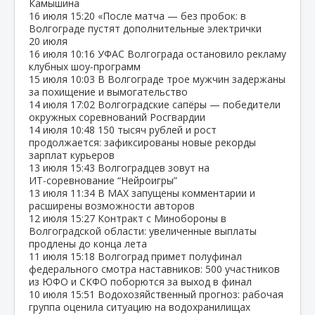
Камышина
16 июля
15:20
«После матча — без пробок: в
Волгограде пустят дополнительные электрички
20 июля
16 июля
10:16
УФАС Волгограда остановило рекламу
клубных шоу‑программ
15 июля
10:03
В Волгограде трое мужчин задержаны
за похищение и вымогательство
14 июля
17:02
Волгоградские сапёры — победители
окружных соревнований Росгвардии
14 июля
10:48
150 тысяч рублей и рост
продолжается: зафиксированы новые рекорды
зарплат курьеров
13 июля
15:43
Волгоградцев зовут на
ИТ‑соревнование “Нейроигры”
13 июля
11:34
В МАХ запущены комментарии и
расширены возможности авторов
12 июля
15:27
Контракт с Минобороны в
Волгоградской области: увеличенные выплаты
продлены до конца лета
11 июля
15:18
Волгоград примет полуфинал
федерального смотра наставников: 500 участников
из ЮФО и СКФО поборются за выход в финал
10 июля
15:51
Водохозяйственный прогноз: рабочая
группа оценила ситуацию на водохранилищах