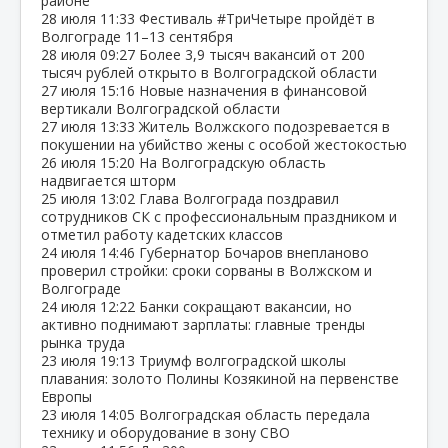
районе
28 июля
11:33
Фестиваль #ТриЧетыре пройдёт в
Волгограде 11–13 сентября
28 июля
09:27
Более 3,9 тысяч вакансий от 200
тысяч рублей открыто в Волгоградской области
27 июля
15:16
Новые назначения в финансовой
вертикали Волгоградской области
27 июля
13:33
Житель Волжского подозревается в
покушении на убийство жены с особой жестокостью
26 июля
15:20
На Волгоградскую область
надвигается шторм
25 июля
13:02
Глава Волгограда поздравил
сотрудников СК с профессиональным праздником и
отметил работу кадетских классов
24 июля
14:46
Губернатор Бочаров внепланово
проверил стройки: сроки сорваны в Волжском и
Волгограде
24 июля
12:22
Банки сокращают вакансии, но
активно поднимают зарплаты: главные тренды
рынка труда
23 июля
19:13
Триумф волгоградской школы
плавания: золото Полины Козякиной на первенстве
Европы
23 июля
14:05
Волгоградская область передала
технику и оборудование в зону СВО