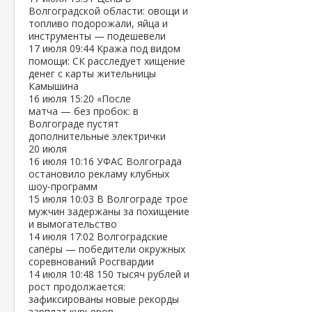
Волгоградской области: овощи и
топливо подорожали, яйца и
инструменты — подешевели
17 июля
09:44
Кража под видом
помощи: СК расследует хищение
денег с карты жительницы
Камышина
16 июля
15:20
«После
матча — без пробок: в
Волгограде пустят
дополнительные электрички
20 июля
16 июля
10:16
УФАС Волгограда
остановило рекламу клубных
шоу‑программ
15 июля
10:03
В Волгограде трое
мужчин задержаны за похищение
и вымогательство
14 июля
17:02
Волгоградские
сапёры — победители окружных
соревнований Росгвардии
14 июля
10:48
150 тысяч рублей и
рост продолжается:
зафиксированы новые рекорды
зарплат курьеров