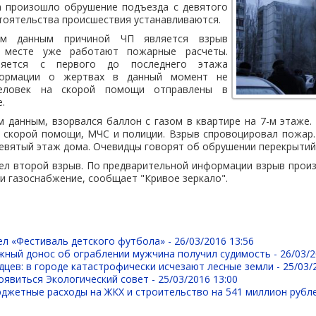
а произошло обрушение подъезда с девятого
тоятельства происшествия устанавливаются.
ым данным причиной ЧП является взрыв
а месте уже работают пожарные расчеты.
ляется с первого до последнего этажа
формации о жертвах в данный момент не
человек на скорой помощи отправлены в
.
данным, взорвался баллон с газом в квартире на 7-м этаже.
 скорой помощи, МЧС и полиции. Взрыв спровоцировал пожар
девятый этаж дома. Очевидцы говорят об обрушении перекрытий
ел второй взрыв. По предварительной информации взрыв произ
и газоснабжение, сообщает "Кривое зеркало".
ел «Фестиваль детского футбола» -
26/03/2016 13:56
жный донос об ограблении мужчина получил судимость -
26/03/2
дцев: в городе катастрофически исчезают лесные земли -
25/03/
оявиться Экологический совет -
25/03/2016 13:00
джетные расходы на ЖКХ и строительство на 541 миллион рубл