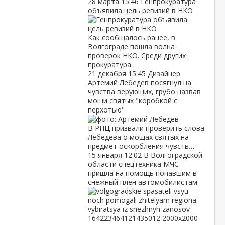
28 марта
15:46
Генпрокуратура
объявила цель ревизий в НКО
Как сообщалось ранее, в
Волгограде пошла волна
проверок НКО. Среди других
прокуратура…
21 декабря
15:45
Дизайнер
Артемий Лебедев посягнул на
чувства верующих, грубо назвав
мощи святых "коробкой с
перхотью"
В РПЦ призвали проверить слова
Лебедева о мощах святых на
предмет оскорбления чувств…
15 января
12:02
В Волгоградской
области спецтехника МЧС
пришла на помощь попавшим в
снежный плен автомобилистам