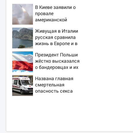
В Киеве заявили о
провале
американской
операции «Убей
Живущая в Италии
лучника» против
русская сравнила
России
жизнь в Европе и в
Крыму
Президент Польши
жёстко высказался
о бандеровцах и их
идеологии
Названа главная
смертельная
опасность секса