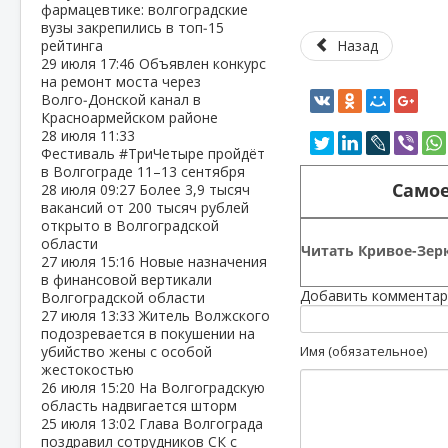
фармацевтике: волгоградские
вузы закрепились в топ‑15
рейтинга
Назад
29 июля
17:46
Объявлен конкурс
на ремонт моста через
Волго‑Донской канал в
Красноармейском районе
28 июля
11:33
Фестиваль #ТриЧетыре пройдёт
в Волгограде 11–13 сентября
Самое
28 июля
09:27
Более 3,9 тысяч
вакансий от 200 тысяч рублей
открыто в Волгоградской
области
Читать Кривое-Зерк
27 июля
15:16
Новые назначения
в финансовой вертикали
Добавить комментар
Волгоградской области
27 июля
13:33
Житель Волжского
подозревается в покушении на
убийство жены с особой
Имя (обязательное)
жестокостью
26 июля
15:20
На Волгоградскую
область надвигается шторм
25 июля
13:02
Глава Волгограда
поздравил сотрудников СК с