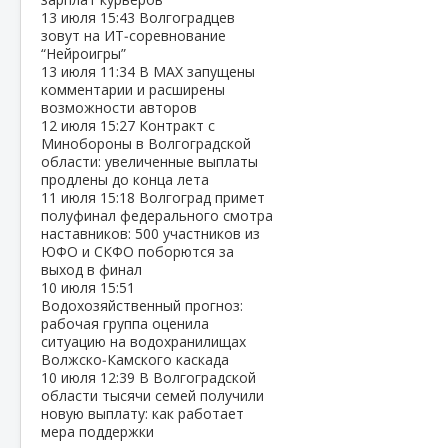
13 июля
15:43
Волгоградцев
зовут на ИТ‑соревнование
“Нейроигры”
13 июля
11:34
В МАХ запущены
комментарии и расширены
возможности авторов
12 июля
15:27
Контракт с
Минобороны в Волгоградской
области: увеличенные выплаты
продлены до конца лета
11 июля
15:18
Волгоград примет
полуфинал федерального смотра
наставников: 500 участников из
ЮФО и СКФО поборются за
выход в финал
10 июля
15:51
Водохозяйственный прогноз:
рабочая группа оценила
ситуацию на водохранилищах
Волжско‑Камского каскада
10 июля
12:39
В Волгоградской
области тысячи семей получили
новую выплату: как работает
мера поддержки