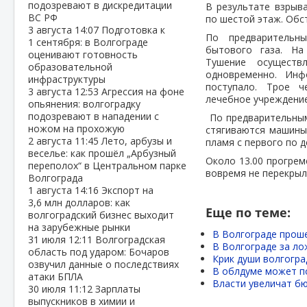
подозревают в дискредитации
В результате взрыв
ВС РФ
по шестой этаж. Обс
3 августа
14:07
Подготовка к
По предварительн
1 сентября: в Волгограде
бытового газа. Н
оценивают готовность
Тушение осуществ
образовательной
одновременно. Ин
инфраструктуры
поступало. Трое 
3 августа
12:53
Агрессия на фоне
лечебное учреждение
опьянения: волгоградку
подозревают в нападении с
По предварительным 
ножом на прохожую
стягиваются машины
2 августа
11:45
Лето, арбузы и
пламя с первого по 
веселье: как прошёл „Арбузный
Около 13.00 прогрем
переполох“ в Центральном парке
вовремя не перекрыл
Волгограда
1 августа
14:16
Экспорт на
3,6 млн долларов: как
Еще по теме:
волгоградский бизнес выходит
на зарубежные рынки
В Волгограде прош
31 июля
12:11
Волгоградская
В Волгограде за ло
область под ударом: Бочаров
Крик души волгогра
озвучил данные о последствиях
В облдуме может п
атаки БПЛА
Власти увеличат бю
30 июля
11:12
Зарплаты
выпускников в химии и