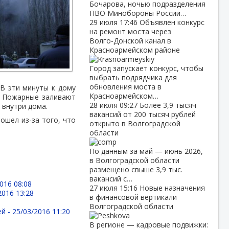
Бочарова, ночью подразделения
ПВО Минобороны России…
29 июля
17:46
Объявлен конкурс
на ремонт моста через
Волго‑Донской канал в
Красноармейском районе
Город запускает конкурс, чтобы
выбрать подрядчика для
обновления моста в
 В эти минуты к дому
Красноармейском…
. Пожарные заливают
28 июля
09:27
Более 3,9 тысяч
 внутри дома.
вакансий от 200 тысяч рублей
ошел из-за того, что
открыто в Волгоградской
области
По данным за май — июнь 2026,
в Волгоградской области
размещено свыше 3,9 тыс.
вакансий с…
016 08:08
27 июля
15:16
Новые назначения
2016 13:28
в финансовой вертикали
Волгоградской области
ей -
25/03/2016 11:20
В регионе — кадровые подвижки: