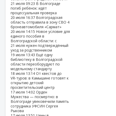
21 июля
09:23
В Волгограде
погиб ребёнок: идёт
процессуальная проверка
20 июля
16:37
Волгоградская
область отправила в зону СВО 4
бронеавтомобиля «Сармат»
20 июля
14:15
Новое условие для
единого пособия в
Волгоградской области: с
21 июля нужен подтверждённый
уход за родственником
19 июля
13:43
Ещё одну
библиотеку в Волгоградской
области переоборудуют по
модельному стандарту
18 июля
13:14
От квестов до
VR‑туров: в Камышине готовят к
открытию детский
просветительский центр
17 июля
14:02
Орден
Мужества — посмертно: в
Волгограде увековечили память
сотрудника УФСИН Сергея
Рыкова
17 июля
13:51
Цены в