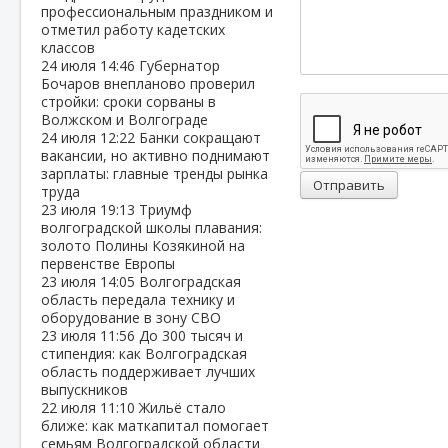
профессиональным праздником и
отметил работу кадетских
классов
24 июля
14:46
Губернатор
Бочаров внепланово проверил
стройки: сроки сорваны в
Волжском и Волгограде
24 июля
12:22
Банки сокращают
вакансии, но активно поднимают
зарплаты: главные тренды рынка
Отправить
труда
23 июля
19:13
Триумф
волгоградской школы плавания:
золото Полины Козякиной на
первенстве Европы
23 июля
14:05
Волгоградская
область передала технику и
оборудование в зону СВО
23 июля
11:56
До 300 тысяч и
стипендия: как Волгоградская
область поддерживает лучших
выпускников
22 июля
11:10
Жильё стало
ближе: как маткапитал помогает
семьям Волгоградской области