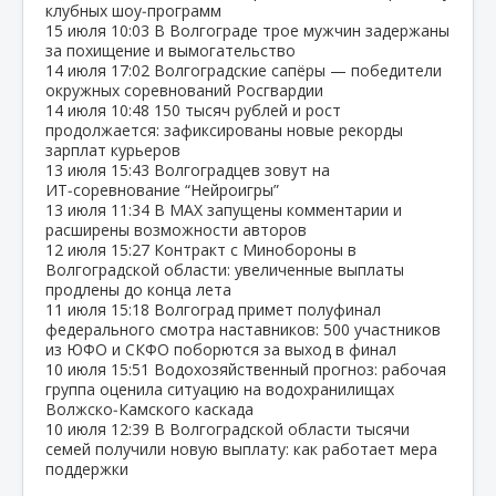
клубных шоу‑программ
15 июля
10:03
В Волгограде трое мужчин задержаны
за похищение и вымогательство
14 июля
17:02
Волгоградские сапёры — победители
окружных соревнований Росгвардии
14 июля
10:48
150 тысяч рублей и рост
продолжается: зафиксированы новые рекорды
зарплат курьеров
13 июля
15:43
Волгоградцев зовут на
ИТ‑соревнование “Нейроигры”
13 июля
11:34
В МАХ запущены комментарии и
расширены возможности авторов
12 июля
15:27
Контракт с Минобороны в
Волгоградской области: увеличенные выплаты
продлены до конца лета
11 июля
15:18
Волгоград примет полуфинал
федерального смотра наставников: 500 участников
из ЮФО и СКФО поборются за выход в финал
10 июля
15:51
Водохозяйственный прогноз: рабочая
группа оценила ситуацию на водохранилищах
Волжско‑Камского каскада
10 июля
12:39
В Волгоградской области тысячи
семей получили новую выплату: как работает мера
поддержки