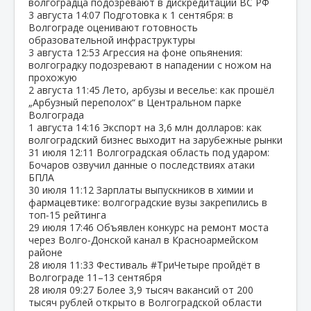
волгоградца подозревают в дискредитации ВС РФ
3 августа
14:07
Подготовка к 1 сентября: в
Волгограде оценивают готовность
образовательной инфраструктуры
3 августа
12:53
Агрессия на фоне опьянения:
волгоградку подозревают в нападении с ножом на
прохожую
2 августа
11:45
Лето, арбузы и веселье: как прошёл
„Арбузный переполох“ в Центральном парке
Волгограда
1 августа
14:16
Экспорт на 3,6 млн долларов: как
волгоградский бизнес выходит на зарубежные рынки
31 июля
12:11
Волгоградская область под ударом:
Бочаров озвучил данные о последствиях атаки
БПЛА
30 июля
11:12
Зарплаты выпускников в химии и
фармацевтике: волгоградские вузы закрепились в
топ‑15 рейтинга
29 июля
17:46
Объявлен конкурс на ремонт моста
через Волго‑Донской канал в Красноармейском
районе
28 июля
11:33
Фестиваль #ТриЧетыре пройдёт в
Волгограде 11–13 сентября
28 июля
09:27
Более 3,9 тысяч вакансий от 200
тысяч рублей открыто в Волгоградской области