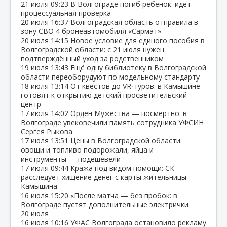
21 июля
09:23
В Волгограде погиб ребёнок: идёт
процессуальная проверка
20 июля
16:37
Волгоградская область отправила в
зону СВО 4 бронеавтомобиля «Сармат»
20 июля
14:15
Новое условие для единого пособия в
Волгоградской области: с 21 июля нужен
подтверждённый уход за родственником
19 июля
13:43
Ещё одну библиотеку в Волгоградской
области переоборудуют по модельному стандарту
18 июля
13:14
От квестов до VR‑туров: в Камышине
готовят к открытию детский просветительский
центр
17 июля
14:02
Орден Мужества — посмертно: в
Волгограде увековечили память сотрудника УФСИН
Сергея Рыкова
17 июля
13:51
Цены в Волгоградской области:
овощи и топливо подорожали, яйца и
инструменты — подешевели
17 июля
09:44
Кража под видом помощи: СК
расследует хищение денег с карты жительницы
Камышина
16 июля
15:20
«После матча — без пробок: в
Волгограде пустят дополнительные электрички
20 июля
16 июля
10:16
УФАС Волгограда остановило рекламу