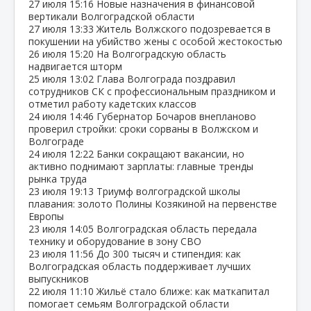
27 июля
15:16
Новые назначения в финансовой
вертикали Волгоградской области
27 июля
13:33
Житель Волжского подозревается в
покушении на убийство жены с особой жестокостью
26 июля
15:20
На Волгоградскую область
надвигается шторм
25 июля
13:02
Глава Волгограда поздравил
сотрудников СК с профессиональным праздником и
отметил работу кадетских классов
24 июля
14:46
Губернатор Бочаров внепланово
проверил стройки: сроки сорваны в Волжском и
Волгограде
24 июля
12:22
Банки сокращают вакансии, но
активно поднимают зарплаты: главные тренды
рынка труда
23 июля
19:13
Триумф волгоградской школы
плавания: золото Полины Козякиной на первенстве
Европы
23 июля
14:05
Волгоградская область передала
технику и оборудование в зону СВО
23 июля
11:56
До 300 тысяч и стипендия: как
Волгоградская область поддерживает лучших
выпускников
22 июля
11:10
Жильё стало ближе: как маткапитал
помогает семьям Волгоградской области