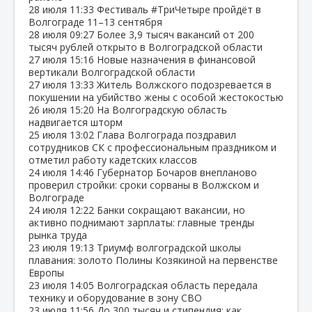
28 июля
11:33
Фестиваль #ТриЧетыре пройдёт в
Волгограде 11–13 сентября
28 июля
09:27
Более 3,9 тысяч вакансий от 200
тысяч рублей открыто в Волгоградской области
27 июля
15:16
Новые назначения в финансовой
вертикали Волгоградской области
27 июля
13:33
Житель Волжского подозревается в
покушении на убийство жены с особой жестокостью
26 июля
15:20
На Волгоградскую область
надвигается шторм
25 июля
13:02
Глава Волгограда поздравил
сотрудников СК с профессиональным праздником и
отметил работу кадетских классов
24 июля
14:46
Губернатор Бочаров внепланово
проверил стройки: сроки сорваны в Волжском и
Волгограде
24 июля
12:22
Банки сокращают вакансии, но
активно поднимают зарплаты: главные тренды
рынка труда
23 июля
19:13
Триумф волгоградской школы
плавания: золото Полины Козякиной на первенстве
Европы
23 июля
14:05
Волгоградская область передала
технику и оборудование в зону СВО
23 июля
11:56
До 300 тысяч и стипендия: как