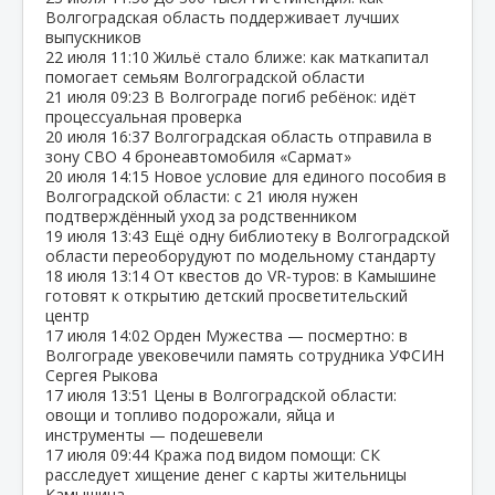
Волгоградская область поддерживает лучших
выпускников
22 июля
11:10
Жильё стало ближе: как маткапитал
помогает семьям Волгоградской области
21 июля
09:23
В Волгограде погиб ребёнок: идёт
процессуальная проверка
20 июля
16:37
Волгоградская область отправила в
зону СВО 4 бронеавтомобиля «Сармат»
20 июля
14:15
Новое условие для единого пособия в
Волгоградской области: с 21 июля нужен
подтверждённый уход за родственником
19 июля
13:43
Ещё одну библиотеку в Волгоградской
области переоборудуют по модельному стандарту
18 июля
13:14
От квестов до VR‑туров: в Камышине
готовят к открытию детский просветительский
центр
17 июля
14:02
Орден Мужества — посмертно: в
Волгограде увековечили память сотрудника УФСИН
Сергея Рыкова
17 июля
13:51
Цены в Волгоградской области:
овощи и топливо подорожали, яйца и
инструменты — подешевели
17 июля
09:44
Кража под видом помощи: СК
расследует хищение денег с карты жительницы
Камышина