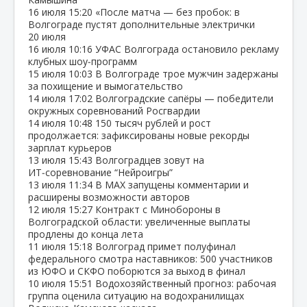
16 июля
15:20
«После матча — без пробок: в
Волгограде пустят дополнительные электрички
20 июля
16 июля
10:16
УФАС Волгограда остановило рекламу
клубных шоу‑программ
15 июля
10:03
В Волгограде трое мужчин задержаны
за похищение и вымогательство
14 июля
17:02
Волгоградские сапёры — победители
окружных соревнований Росгвардии
14 июля
10:48
150 тысяч рублей и рост
продолжается: зафиксированы новые рекорды
зарплат курьеров
13 июля
15:43
Волгоградцев зовут на
ИТ‑соревнование “Нейроигры”
13 июля
11:34
В МАХ запущены комментарии и
расширены возможности авторов
12 июля
15:27
Контракт с Минобороны в
Волгоградской области: увеличенные выплаты
продлены до конца лета
11 июля
15:18
Волгоград примет полуфинал
федерального смотра наставников: 500 участников
из ЮФО и СКФО поборются за выход в финал
10 июля
15:51
Водохозяйственный прогноз: рабочая
группа оценила ситуацию на водохранилищах