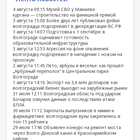
4 августа
09:15
Музей СВО у Мамаева
кургана — строительство на финишной прямой
3 августа
15:00
Более двух лет публиковал фейки:
волгоградца подозревают в дискредитации ВС РФ
3 августа
14:07
Подготовка к 1 сентября: в
Волгограде оценивают готовность
образовательной инфраструктуры
3 августа
12:53
Агрессия на фоне опьянения:
волгоградку подозревают в нападении с ножом на
прохожую
2 августа
11:45
Лето, арбузы и веселье: как прошёл
„Арбузный переполох“ в Центральном парке
Волгограда
1 августа
14:16
Экспорт на 3,6 млн долларов: как
волгоградский бизнес выходит на зарубежные рынки
31 июля
12:11
Волгоградская область под ударом:
Бочаров озвучил данные о последствиях атаки
БПЛА
30 июля
11:12
Зарплаты выпускников в химии и
фармацевтике: волгоградские вузы закрепились в
топ‑15 рейтинга
29 июля
17:46
Объявлен конкурс на ремонт моста
через Волго‑Донской канал в Красноармейском
районе