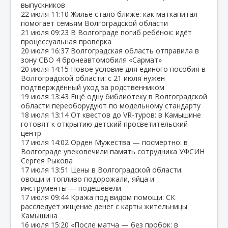
выпускников
22 июля
11:10
Жильё стало ближе: как маткапитал
помогает семьям Волгоградской области
21 июля
09:23
В Волгограде погиб ребёнок: идёт
процессуальная проверка
20 июля
16:37
Волгоградская область отправила в
зону СВО 4 бронеавтомобиля «Сармат»
20 июля
14:15
Новое условие для единого пособия в
Волгоградской области: с 21 июля нужен
подтверждённый уход за родственником
19 июля
13:43
Ещё одну библиотеку в Волгоградской
области переоборудуют по модельному стандарту
18 июля
13:14
От квестов до VR‑туров: в Камышине
готовят к открытию детский просветительский
центр
17 июля
14:02
Орден Мужества — посмертно: в
Волгограде увековечили память сотрудника УФСИН
Сергея Рыкова
17 июля
13:51
Цены в Волгоградской области:
овощи и топливо подорожали, яйца и
инструменты — подешевели
17 июля
09:44
Кража под видом помощи: СК
расследует хищение денег с карты жительницы
Камышина
16 июля
15:20
«После матча — без пробок: в