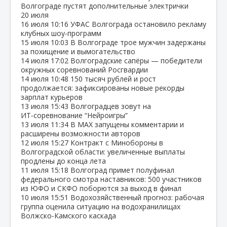
Волгограде пустят дополнительные электрички
20 июля
16 июля
10:16
УФАС Волгограда остановило рекламу
клубных шоу‑программ
15 июля
10:03
В Волгограде трое мужчин задержаны
за похищение и вымогательство
14 июля
17:02
Волгоградские сапёры — победители
окружных соревнований Росгвардии
14 июля
10:48
150 тысяч рублей и рост
продолжается: зафиксированы новые рекорды
зарплат курьеров
13 июля
15:43
Волгоградцев зовут на
ИТ‑соревнование “Нейроигры”
13 июля
11:34
В МАХ запущены комментарии и
расширены возможности авторов
12 июля
15:27
Контракт с Минобороны в
Волгоградской области: увеличенные выплаты
продлены до конца лета
11 июля
15:18
Волгоград примет полуфинал
федерального смотра наставников: 500 участников
из ЮФО и СКФО поборются за выход в финал
10 июля
15:51
Водохозяйственный прогноз: рабочая
группа оценила ситуацию на водохранилищах
Волжско‑Камского каскада