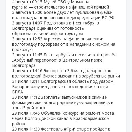
4 августа
09:15
Музей СВО у Мамаева
кургана — строительство на финишной прямой
3 августа
15:00
Более двух лет публиковал фейки:
волгоградца подозревают в дискредитации ВС РФ
3 августа
14:07
Подготовка к 1 сентября: в
Волгограде оценивают готовность
образовательной инфраструктуры
3 августа
12:53
Агрессия на фоне опьянения:
волгоградку подозревают в нападении с ножом на
прохожую
2 августа
11:45
Лето, арбузы и веселье: как прошёл
„Арбузный переполох“ в Центральном парке
Волгограда
1 августа
14:16
Экспорт на 3,6 млн долларов: как
волгоградский бизнес выходит на зарубежные рынки
31 июля
12:11
Волгоградская область под ударом:
Бочаров озвучил данные о последствиях атаки
БПЛА
30 июля
11:12
Зарплаты выпускников в химии и
фармацевтике: волгоградские вузы закрепились в
топ‑15 рейтинга
29 июля
17:46
Объявлен конкурс на ремонт моста
через Волго‑Донской канал в Красноармейском
районе
28 июля
11:33
Фестиваль #ТриЧетыре пройдёт в