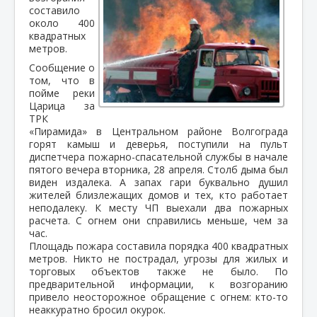
составило
около 400
квадратных
метров.
Сообщение о
том, что в
пойме реки
Царица за
ТРК
«Пирамида» в Центральном районе Волгограда
горят камыш и деверья, поступили на пульт
диспетчера пожарно-спасательной службы в начале
пятого вечера вторника, 28 апреля. Столб дыма был
виден издалека. А запах гари буквально душил
жителей близлежащих домов и тех, кто работает
неподалеку. К месту ЧП выехали два пожарных
расчета. С огнем они справились меньше, чем за
час.
Площадь пожара составила порядка 400 квадратных
метров. Никто не пострадал, угрозы для жилых и
торговых объектов также не было. По
предварительной информации, к возгоранию
привело неосторожное обращение с огнем: кто-то
неаккуратно бросил окурок.