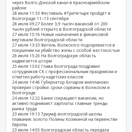
через Волго‑Донской канал в Красноармейском
районе
28 июля
11:33
Фестиваль #ТриЧетыре пройдёт в
Волгограде 11–13 сентября
28 июля
09:27
Более 3,9 тысяч вакансий от 200
тысяч рублей открыто в Волгоградской области
27 июля
15:16
Новые назначения в финансовой
вертикали Волгоградской области
27 июля
13:33
Житель Волжского подозревается в
покушении на убийство жены с особой жестокостью
26 июля
15:20
На Волгоградскую область
надвигается шторм
25 июля
13:02
Глава Волгограда поздравил
сотрудников СК с профессиональным праздником и
отметил работу кадетских классов
24 июля
14:46
Губернатор Бочаров внепланово
проверил стройки: сроки сорваны в Волжском и
Волгограде
24 июля
12:22
Банки сокращают вакансии, но
активно поднимают зарплаты: главные тренды
рынка труда
23 июля
19:13
Триумф волгоградской школы
плавания: золото Полины Козякиной на первенстве
Европы
23 июля
14:05
Волгоградская область передала