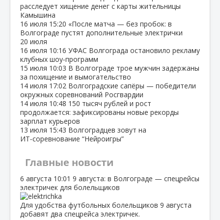
расследует хищение денег с карты жительницы
Камышина
16 июля
15:20
«После матча — без пробок: в
Волгограде пустят дополнительные электрички
20 июля
16 июля
10:16
УФАС Волгограда остановило рекламу
клубных шоу‑программ
15 июля
10:03
В Волгограде трое мужчин задержаны
за похищение и вымогательство
14 июля
17:02
Волгоградские сапёры — победители
окружных соревнований Росгвардии
14 июля
10:48
150 тысяч рублей и рост
продолжается: зафиксированы новые рекорды
зарплат курьеров
13 июля
15:43
Волгоградцев зовут на
ИТ‑соревнование “Нейроигры”
Главные новости
6 августа
10:01
9 августа: в Волгограде — спецрейсы
электричек для болельщиков
Для удобства футбольных болельщиков 9 августа
добавят два спецрейса электричек.