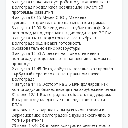
5 августа
09:44
Благоустройство у гимназии № 10:
Волгоград продолжает реализацию 10‑летней
программы развития
4 августа
09:15
Музей СВО у Мамаева
кургана — строительство на финишной прямой
3 августа
15:00
Более двух лет публиковал фейки:
волгоградца подозревают в дискредитации ВС РФ
3 августа
14:07
Подготовка к 1 сентября: в
Волгограде оценивают готовность
образовательной инфраструктуры
3 августа
12:53
Агрессия на фоне опьянения:
волгоградку подозревают в нападении с ножом на
прохожую
2 августа
11:45
Лето, арбузы и веселье: как прошёл
„Арбузный переполох“ в Центральном парке
Волгограда
1 августа
14:16
Экспорт на 3,6 млн долларов: как
волгоградский бизнес выходит на зарубежные рынки
31 июля
12:11
Волгоградская область под ударом:
Бочаров озвучил данные о последствиях атаки
БПЛА
30 июля
11:12
Зарплаты выпускников в химии и
фармацевтике: волгоградские вузы закрепились в
топ‑15 рейтинга
29 июля
17:46
Объявлен конкурс на ремонт моста