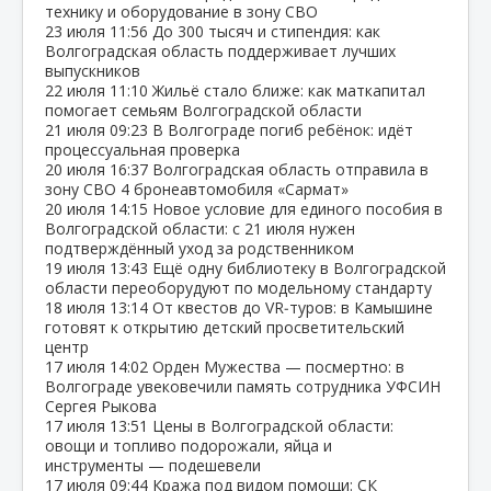
технику и оборудование в зону СВО
23 июля
11:56
До 300 тысяч и стипендия: как
Волгоградская область поддерживает лучших
выпускников
22 июля
11:10
Жильё стало ближе: как маткапитал
помогает семьям Волгоградской области
21 июля
09:23
В Волгограде погиб ребёнок: идёт
процессуальная проверка
20 июля
16:37
Волгоградская область отправила в
зону СВО 4 бронеавтомобиля «Сармат»
20 июля
14:15
Новое условие для единого пособия в
Волгоградской области: с 21 июля нужен
подтверждённый уход за родственником
19 июля
13:43
Ещё одну библиотеку в Волгоградской
области переоборудуют по модельному стандарту
18 июля
13:14
От квестов до VR‑туров: в Камышине
готовят к открытию детский просветительский
центр
17 июля
14:02
Орден Мужества — посмертно: в
Волгограде увековечили память сотрудника УФСИН
Сергея Рыкова
17 июля
13:51
Цены в Волгоградской области:
овощи и топливо подорожали, яйца и
инструменты — подешевели
17 июля
09:44
Кража под видом помощи: СК