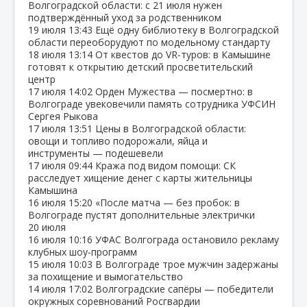
Волгоградской области: с 21 июля нужен
подтверждённый уход за родственником
19 июля
13:43
Ещё одну библиотеку в Волгоградской
области переоборудуют по модельному стандарту
18 июля
13:14
От квестов до VR‑туров: в Камышине
готовят к открытию детский просветительский
центр
17 июля
14:02
Орден Мужества — посмертно: в
Волгограде увековечили память сотрудника УФСИН
Сергея Рыкова
17 июля
13:51
Цены в Волгоградской области:
овощи и топливо подорожали, яйца и
инструменты — подешевели
17 июля
09:44
Кража под видом помощи: СК
расследует хищение денег с карты жительницы
Камышина
16 июля
15:20
«После матча — без пробок: в
Волгограде пустят дополнительные электрички
20 июля
16 июля
10:16
УФАС Волгограда остановило рекламу
клубных шоу‑программ
15 июля
10:03
В Волгограде трое мужчин задержаны
за похищение и вымогательство
14 июля
17:02
Волгоградские сапёры — победители
окружных соревнований Росгвардии