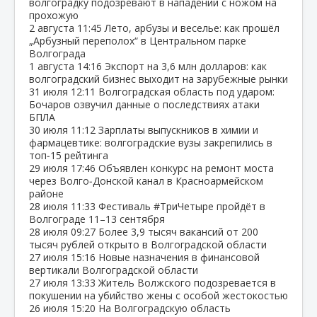
волгоградку подозревают в нападении с ножом на
прохожую
2 августа
11:45
Лето, арбузы и веселье: как прошёл
„Арбузный переполох“ в Центральном парке
Волгограда
1 августа
14:16
Экспорт на 3,6 млн долларов: как
волгоградский бизнес выходит на зарубежные рынки
31 июля
12:11
Волгоградская область под ударом:
Бочаров озвучил данные о последствиях атаки
БПЛА
30 июля
11:12
Зарплаты выпускников в химии и
фармацевтике: волгоградские вузы закрепились в
топ‑15 рейтинга
29 июля
17:46
Объявлен конкурс на ремонт моста
через Волго‑Донской канал в Красноармейском
районе
28 июля
11:33
Фестиваль #ТриЧетыре пройдёт в
Волгограде 11–13 сентября
28 июля
09:27
Более 3,9 тысяч вакансий от 200
тысяч рублей открыто в Волгоградской области
27 июля
15:16
Новые назначения в финансовой
вертикали Волгоградской области
27 июля
13:33
Житель Волжского подозревается в
покушении на убийство жены с особой жестокостью
26 июля
15:20
На Волгоградскую область