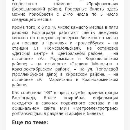
скоростного трамвая «Профсоюзная»
(Ворошиловский район). Проездные билеты здесь
можно приобрести с 21-го числа по 5 число
следующего месяца.
Кроме того, с 6 по 10 число каждого месяца в пяти
районах Волгограда работают шесть дежурных
киосков по продаже проездных билетов на месяц
для поездки в трамваях и троллейбусах: – на
станции СТ «Комсомольская», на остановке
«Детский центр» в Центральном районе, – на
остановке «Ул. Радомская» в Ворошиловском
районе; – на остановке «Стадион Монолит» в
Краснооктябрьском районе, – на ул. Тополевой
(троллейбусное депо) в Кировском районе, – на
остановке «Ул. Марийская» в Красноармейском
районе.
Как сообщили "КЗ" в пресс-службе администрации
Волгограда, более подробная информация
находится в салонах подвижного состава и на
официальном сайте МУП «Метроэлектротранс»
gortransvolga.ru в разделе «Тарифы и билеты».
Еще по теме: