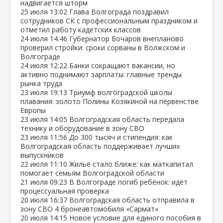
надвигается шторм
25 июля
13:02
Глава Волгограда поздравил
сотрудников СК с профессиональным праздником и
отметил работу кадетских классов
24 июля
14:46
Губернатор Бочаров внепланово
проверил стройки: сроки сорваны в Волжском и
Волгограде
24 июля
12:22
Банки сокращают вакансии, но
активно поднимают зарплаты: главные тренды
рынка труда
23 июля
19:13
Триумф волгоградской школы
плавания: золото Полины Козякиной на первенстве
Европы
23 июля
14:05
Волгоградская область передала
технику и оборудование в зону СВО
23 июля
11:56
До 300 тысяч и стипендия: как
Волгоградская область поддерживает лучших
выпускников
22 июля
11:10
Жильё стало ближе: как маткапитал
помогает семьям Волгоградской области
21 июля
09:23
В Волгограде погиб ребёнок: идёт
процессуальная проверка
20 июля
16:37
Волгоградская область отправила в
зону СВО 4 бронеавтомобиля «Сармат»
20 июля
14:15
Новое условие для единого пособия в