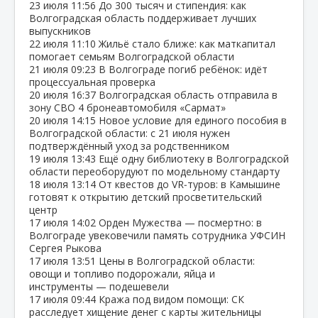
23 июля
11:56
До 300 тысяч и стипендия: как
Волгоградская область поддерживает лучших
выпускников
22 июля
11:10
Жильё стало ближе: как маткапитал
помогает семьям Волгоградской области
21 июля
09:23
В Волгограде погиб ребёнок: идёт
процессуальная проверка
20 июля
16:37
Волгоградская область отправила в
зону СВО 4 бронеавтомобиля «Сармат»
20 июля
14:15
Новое условие для единого пособия в
Волгоградской области: с 21 июля нужен
подтверждённый уход за родственником
19 июля
13:43
Ещё одну библиотеку в Волгоградской
области переоборудуют по модельному стандарту
18 июля
13:14
От квестов до VR‑туров: в Камышине
готовят к открытию детский просветительский
центр
17 июля
14:02
Орден Мужества — посмертно: в
Волгограде увековечили память сотрудника УФСИН
Сергея Рыкова
17 июля
13:51
Цены в Волгоградской области:
овощи и топливо подорожали, яйца и
инструменты — подешевели
17 июля
09:44
Кража под видом помощи: СК
расследует хищение денег с карты жительницы