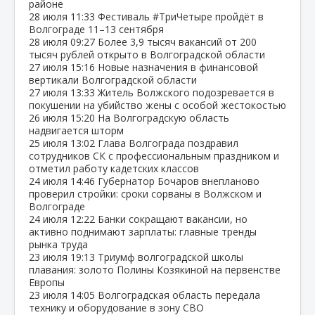
районе
28 июля
11:33
Фестиваль #ТриЧетыре пройдёт в
Волгограде 11–13 сентября
28 июля
09:27
Более 3,9 тысяч вакансий от 200
тысяч рублей открыто в Волгоградской области
27 июля
15:16
Новые назначения в финансовой
вертикали Волгоградской области
27 июля
13:33
Житель Волжского подозревается в
покушении на убийство жены с особой жестокостью
26 июля
15:20
На Волгоградскую область
надвигается шторм
25 июля
13:02
Глава Волгограда поздравил
сотрудников СК с профессиональным праздником и
отметил работу кадетских классов
24 июля
14:46
Губернатор Бочаров внепланово
проверил стройки: сроки сорваны в Волжском и
Волгограде
24 июля
12:22
Банки сокращают вакансии, но
активно поднимают зарплаты: главные тренды
рынка труда
23 июля
19:13
Триумф волгоградской школы
плавания: золото Полины Козякиной на первенстве
Европы
23 июля
14:05
Волгоградская область передала
технику и оборудование в зону СВО