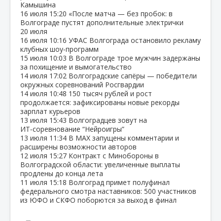
Камышина
16 июля
15:20
«После матча — без пробок: в
Волгограде пустят дополнительные электрички
20 июля
16 июля
10:16
УФАС Волгограда остановило рекламу
клубных шоу‑программ
15 июля
10:03
В Волгограде трое мужчин задержаны
за похищение и вымогательство
14 июля
17:02
Волгоградские сапёры — победители
окружных соревнований Росгвардии
14 июля
10:48
150 тысяч рублей и рост
продолжается: зафиксированы новые рекорды
зарплат курьеров
13 июля
15:43
Волгоградцев зовут на
ИТ‑соревнование “Нейроигры”
13 июля
11:34
В МАХ запущены комментарии и
расширены возможности авторов
12 июля
15:27
Контракт с Минобороны в
Волгоградской области: увеличенные выплаты
продлены до конца лета
11 июля
15:18
Волгоград примет полуфинал
федерального смотра наставников: 500 участников
из ЮФО и СКФО поборются за выход в финал