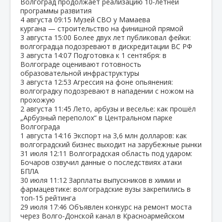
Волгоград продолжает реализацию 10‑летней
программы развития
4 августа
09:15
Музей СВО у Мамаева
кургана — строительство на финишной прямой
3 августа
15:00
Более двух лет публиковал фейки:
волгоградца подозревают в дискредитации ВС РФ
3 августа
14:07
Подготовка к 1 сентября: в
Волгограде оценивают готовность
образовательной инфраструктуры
3 августа
12:53
Агрессия на фоне опьянения:
волгоградку подозревают в нападении с ножом на
прохожую
2 августа
11:45
Лето, арбузы и веселье: как прошёл
„Арбузный переполох“ в Центральном парке
Волгограда
1 августа
14:16
Экспорт на 3,6 млн долларов: как
волгоградский бизнес выходит на зарубежные рынки
31 июля
12:11
Волгоградская область под ударом:
Бочаров озвучил данные о последствиях атаки
БПЛА
30 июля
11:12
Зарплаты выпускников в химии и
фармацевтике: волгоградские вузы закрепились в
топ‑15 рейтинга
29 июля
17:46
Объявлен конкурс на ремонт моста
через Волго‑Донской канал в Красноармейском