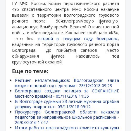
ГУ МЧС России. Бойцы пиротехнического расчёта
495 спасательного центра МЧС России накануне
вывезли с территории волгоградского грузового
речного порта
50-килограммовую фугасную
авиационную бомбу времён Великой Отечественной
войны, и обезвредили ее. Как ранее сообщало «КЗ»,
это был
второй в текущим году боеприпас
,
найденный на территории грузового речного порта
Волгограда.
До прибытия саперов
место
обнаружения фугаса находилось под
круглосуточной охраной.
Еще по теме:
Рейтинг неплательщиков: Волгоградская элита
входит в новый год с долгами -
28/12/2018 09:23
Волгоградцы создали петицию за СОХРАНЕНИЕ
местного времени -
05/11/2018 11:35
В Волгограде судимый 33-летний мужчина ограбил
девушку-подростка -
05/11/2018 09:12
Прокуратура Волгоградской области наказала
педагогов за неправильное школьное расписание -
26/03/2016 17:47
Итоги работы волгоградского комитета культуры