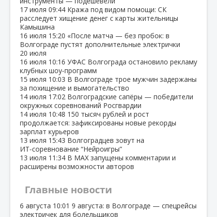
инструменты — подешевели
17 июля
09:44
Кража под видом помощи: СК
расследует хищение денег с карты жительницы
Камышина
16 июля
15:20
«После матча — без пробок: в
Волгограде пустят дополнительные электрички
20 июля
16 июля
10:16
УФАС Волгограда остановило рекламу
клубных шоу‑программ
15 июля
10:03
В Волгограде трое мужчин задержаны
за похищение и вымогательство
14 июля
17:02
Волгоградские сапёры — победители
окружных соревнований Росгвардии
14 июля
10:48
150 тысяч рублей и рост
продолжается: зафиксированы новые рекорды
зарплат курьеров
13 июля
15:43
Волгоградцев зовут на
ИТ‑соревнование “Нейроигры”
13 июля
11:34
В МАХ запущены комментарии и
расширены возможности авторов
Главные новости
6 августа
10:01
9 августа: в Волгограде — спецрейсы
электричек для болельщиков