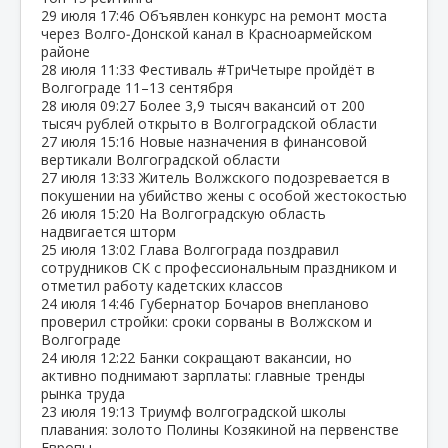
29 июля
17:46
Объявлен конкурс на ремонт моста
через Волго‑Донской канал в Красноармейском
районе
28 июля
11:33
Фестиваль #ТриЧетыре пройдёт в
Волгограде 11–13 сентября
28 июля
09:27
Более 3,9 тысяч вакансий от 200
тысяч рублей открыто в Волгоградской области
27 июля
15:16
Новые назначения в финансовой
вертикали Волгоградской области
27 июля
13:33
Житель Волжского подозревается в
покушении на убийство жены с особой жестокостью
26 июля
15:20
На Волгоградскую область
надвигается шторм
25 июля
13:02
Глава Волгограда поздравил
сотрудников СК с профессиональным праздником и
отметил работу кадетских классов
24 июля
14:46
Губернатор Бочаров внепланово
проверил стройки: сроки сорваны в Волжском и
Волгограде
24 июля
12:22
Банки сокращают вакансии, но
активно поднимают зарплаты: главные тренды
рынка труда
23 июля
19:13
Триумф волгоградской школы
плавания: золото Полины Козякиной на первенстве
Европы