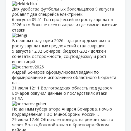
Для удобства футбольных болельщиков 9 августа
добавят два спецрейса электричек.
6 августа
09:51
Топ профессий по росту зарплат в
2026: кто больше всех выиграл и где самые высокие
ставки
В первом полугодии 2026 года рекордсменом по
росту зарплатных предложений стал сварщик:…
5 августа
12:32
Бочаров: бюджет‑2027 должен
сочетать осторожность, соцподдержку и рост
инвестиций
Андрей Бочаров сформулировал задачи по
формированию и исполнению областного бюджета
на…
31 июля
12:11
Волгоградская область под ударом:
Бочаров озвучил данные о последствиях атаки
БПЛА
По данным губернатора Андрея Бочарова, ночью
подразделения ПВО Минобороны России…
29 июля
17:46
Объявлен конкурс на ремонт моста
через Волго‑Донской канал в Красноармейском
районе