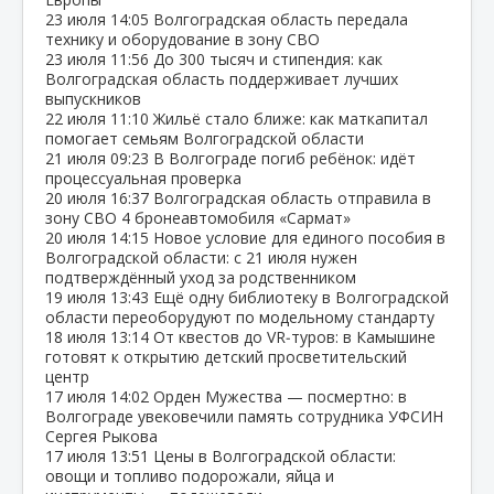
23 июля
14:05
Волгоградская область передала
технику и оборудование в зону СВО
23 июля
11:56
До 300 тысяч и стипендия: как
Волгоградская область поддерживает лучших
выпускников
22 июля
11:10
Жильё стало ближе: как маткапитал
помогает семьям Волгоградской области
21 июля
09:23
В Волгограде погиб ребёнок: идёт
процессуальная проверка
20 июля
16:37
Волгоградская область отправила в
зону СВО 4 бронеавтомобиля «Сармат»
20 июля
14:15
Новое условие для единого пособия в
Волгоградской области: с 21 июля нужен
подтверждённый уход за родственником
19 июля
13:43
Ещё одну библиотеку в Волгоградской
области переоборудуют по модельному стандарту
18 июля
13:14
От квестов до VR‑туров: в Камышине
готовят к открытию детский просветительский
центр
17 июля
14:02
Орден Мужества — посмертно: в
Волгограде увековечили память сотрудника УФСИН
Сергея Рыкова
17 июля
13:51
Цены в Волгоградской области:
овощи и топливо подорожали, яйца и