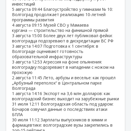
инвестиций
5 августа
09:44
Благоустройство у гимназии № 10:
Волгоград продолжает реализацию 10‑летней
программы развития
4 августа
09:15
Музей СВО у Мамаева
кургана — строительство на финишной прямой
3 августа
15:00
Более двух лет публиковал фейки:
волгоградца подозревают в дискредитации ВС РФ
3 августа
14:07
Подготовка к 1 сентября: в
Волгограде оценивают готовность
образовательной инфраструктуры
3 августа
12:53
Агрессия на фоне опьянения:
волгоградку подозревают в нападении с ножом на
прохожую
2 августа
11:45
Лето, арбузы и веселье: как прошёл
„Арбузный переполох“ в Центральном парке
Волгограда
1 августа
14:16
Экспорт на 3,6 млн долларов: как
волгоградский бизнес выходит на зарубежные рынки
31 июля
12:11
Волгоградская область под ударом:
Бочаров озвучил данные о последствиях атаки
БПЛА
30 июля
11:12
Зарплаты выпускников в химии и
фармацевтике: волгоградские вузы закрепились в
топ‑15 рейтинга