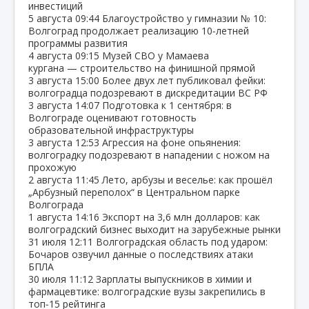
инвестиций
5 августа
09:44
Благоустройство у гимназии № 10:
Волгоград продолжает реализацию 10‑летней
программы развития
4 августа
09:15
Музей СВО у Мамаева
кургана — строительство на финишной прямой
3 августа
15:00
Более двух лет публиковал фейки:
волгоградца подозревают в дискредитации ВС РФ
3 августа
14:07
Подготовка к 1 сентября: в
Волгограде оценивают готовность
образовательной инфраструктуры
3 августа
12:53
Агрессия на фоне опьянения:
волгоградку подозревают в нападении с ножом на
прохожую
2 августа
11:45
Лето, арбузы и веселье: как прошёл
„Арбузный переполох“ в Центральном парке
Волгограда
1 августа
14:16
Экспорт на 3,6 млн долларов: как
волгоградский бизнес выходит на зарубежные рынки
31 июля
12:11
Волгоградская область под ударом:
Бочаров озвучил данные о последствиях атаки
БПЛА
30 июля
11:12
Зарплаты выпускников в химии и
фармацевтике: волгоградские вузы закрепились в
топ‑15 рейтинга