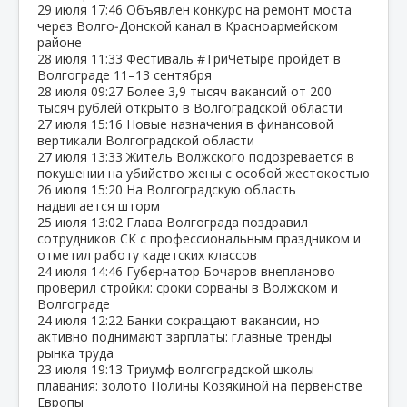
29 июля
17:46
Объявлен конкурс на ремонт моста
через Волго‑Донской канал в Красноармейском
районе
28 июля
11:33
Фестиваль #ТриЧетыре пройдёт в
Волгограде 11–13 сентября
28 июля
09:27
Более 3,9 тысяч вакансий от 200
тысяч рублей открыто в Волгоградской области
27 июля
15:16
Новые назначения в финансовой
вертикали Волгоградской области
27 июля
13:33
Житель Волжского подозревается в
покушении на убийство жены с особой жестокостью
26 июля
15:20
На Волгоградскую область
надвигается шторм
25 июля
13:02
Глава Волгограда поздравил
сотрудников СК с профессиональным праздником и
отметил работу кадетских классов
24 июля
14:46
Губернатор Бочаров внепланово
проверил стройки: сроки сорваны в Волжском и
Волгограде
24 июля
12:22
Банки сокращают вакансии, но
активно поднимают зарплаты: главные тренды
рынка труда
23 июля
19:13
Триумф волгоградской школы
плавания: золото Полины Козякиной на первенстве
Европы