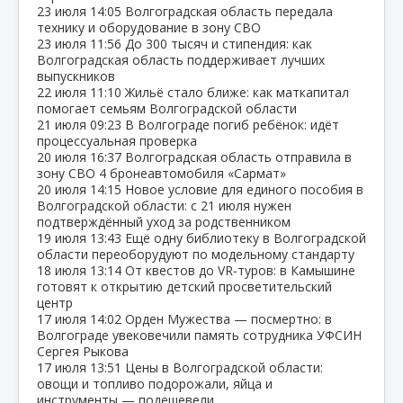
23 июля
14:05
Волгоградская область передала
технику и оборудование в зону СВО
23 июля
11:56
До 300 тысяч и стипендия: как
Волгоградская область поддерживает лучших
выпускников
22 июля
11:10
Жильё стало ближе: как маткапитал
помогает семьям Волгоградской области
21 июля
09:23
В Волгограде погиб ребёнок: идёт
процессуальная проверка
20 июля
16:37
Волгоградская область отправила в
зону СВО 4 бронеавтомобиля «Сармат»
20 июля
14:15
Новое условие для единого пособия в
Волгоградской области: с 21 июля нужен
подтверждённый уход за родственником
19 июля
13:43
Ещё одну библиотеку в Волгоградской
области переоборудуют по модельному стандарту
18 июля
13:14
От квестов до VR‑туров: в Камышине
готовят к открытию детский просветительский
центр
17 июля
14:02
Орден Мужества — посмертно: в
Волгограде увековечили память сотрудника УФСИН
Сергея Рыкова
17 июля
13:51
Цены в Волгоградской области:
овощи и топливо подорожали, яйца и
инструменты — подешевели