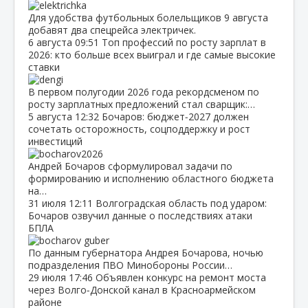
Для удобства футбольных болельщиков 9 августа
добавят два спецрейса электричек.
6 августа
09:51
Топ профессий по росту зарплат в
2026: кто больше всех выиграл и где самые высокие
ставки
В первом полугодии 2026 года рекордсменом по
росту зарплатных предложений стал сварщик:…
5 августа
12:32
Бочаров: бюджет‑2027 должен
сочетать осторожность, соцподдержку и рост
инвестиций
Андрей Бочаров сформулировал задачи по
формированию и исполнению областного бюджета
на…
31 июля
12:11
Волгоградская область под ударом:
Бочаров озвучил данные о последствиях атаки
БПЛА
По данным губернатора Андрея Бочарова, ночью
подразделения ПВО Минобороны России…
29 июля
17:46
Объявлен конкурс на ремонт моста
через Волго‑Донской канал в Красноармейском
районе