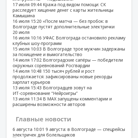
17 июля
09:44
Кража под видом помощи: СК
расследует хищение денег с карты жительницы
Камышина
16 июля
15:20
«После матча — без пробок: в
Волгограде пустят дополнительные электрички
20 июля
16 июля
10:16
УФАС Волгограда остановило рекламу
клубных шоу‑программ
15 июля
10:03
В Волгограде трое мужчин задержаны
за похищение и вымогательство
14 июля
17:02
Волгоградские сапёры — победители
окружных соревнований Росгвардии
14 июля
10:48
150 тысяч рублей и рост
продолжается: зафиксированы новые рекорды
зарплат курьеров
13 июля
15:43
Волгоградцев зовут на
ИТ‑соревнование “Нейроигры”
13 июля
11:34
В МАХ запущены комментарии и
расширены возможности авторов
Главные новости
6 августа
10:01
9 августа: в Волгограде — спецрейсы
электричек для болельщиков