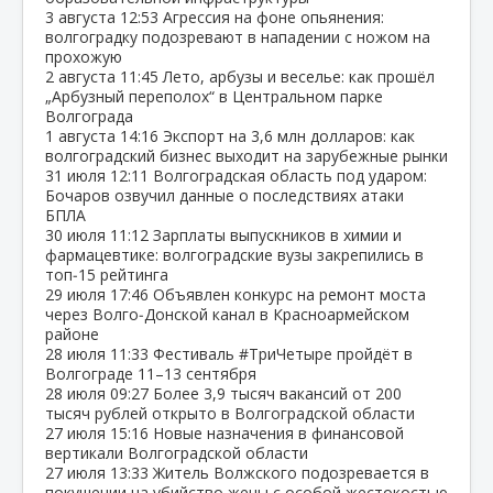
3 августа
12:53
Агрессия на фоне опьянения:
волгоградку подозревают в нападении с ножом на
прохожую
2 августа
11:45
Лето, арбузы и веселье: как прошёл
„Арбузный переполох“ в Центральном парке
Волгограда
1 августа
14:16
Экспорт на 3,6 млн долларов: как
волгоградский бизнес выходит на зарубежные рынки
31 июля
12:11
Волгоградская область под ударом:
Бочаров озвучил данные о последствиях атаки
БПЛА
30 июля
11:12
Зарплаты выпускников в химии и
фармацевтике: волгоградские вузы закрепились в
топ‑15 рейтинга
29 июля
17:46
Объявлен конкурс на ремонт моста
через Волго‑Донской канал в Красноармейском
районе
28 июля
11:33
Фестиваль #ТриЧетыре пройдёт в
Волгограде 11–13 сентября
28 июля
09:27
Более 3,9 тысяч вакансий от 200
тысяч рублей открыто в Волгоградской области
27 июля
15:16
Новые назначения в финансовой
вертикали Волгоградской области
27 июля
13:33
Житель Волжского подозревается в
покушении на убийство жены с особой жестокостью