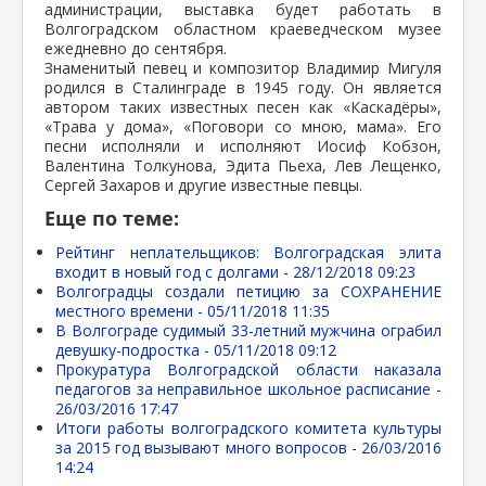
администрации, выставка будет работать в
Волгоградском областном краеведческом музее
ежедневно до сентября.
Знаменитый певец и композитор Владимир Мигуля
родился в Сталинграде в 1945 году. Он является
автором таких известных песен как «Каскадёры»,
«Трава у дома», «Поговори со мною, мама». Его
песни исполняли и исполняют Иосиф Кобзон,
Валентина Толкунова, Эдита Пьеха, Лев Лещенко,
Сергей Захаров и другие известные певцы.
Еще по теме:
Рейтинг неплательщиков: Волгоградская элита
входит в новый год с долгами -
28/12/2018 09:23
Волгоградцы создали петицию за СОХРАНЕНИЕ
местного времени -
05/11/2018 11:35
В Волгограде судимый 33-летний мужчина ограбил
девушку-подростка -
05/11/2018 09:12
Прокуратура Волгоградской области наказала
педагогов за неправильное школьное расписание -
26/03/2016 17:47
Итоги работы волгоградского комитета культуры
за 2015 год вызывают много вопросов -
26/03/2016
14:24