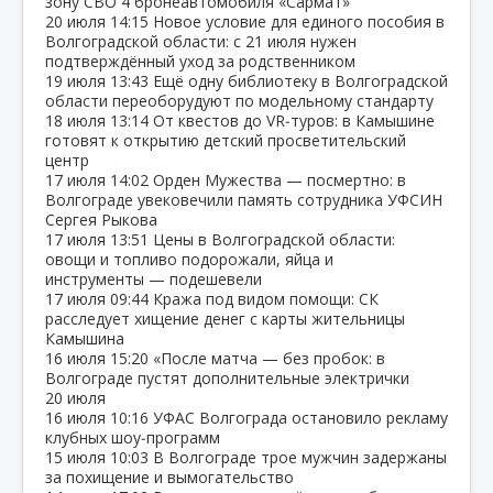
зону СВО 4 бронеавтомобиля «Сармат»
20 июля
14:15
Новое условие для единого пособия в
Волгоградской области: с 21 июля нужен
подтверждённый уход за родственником
19 июля
13:43
Ещё одну библиотеку в Волгоградской
области переоборудуют по модельному стандарту
18 июля
13:14
От квестов до VR‑туров: в Камышине
готовят к открытию детский просветительский
центр
17 июля
14:02
Орден Мужества — посмертно: в
Волгограде увековечили память сотрудника УФСИН
Сергея Рыкова
17 июля
13:51
Цены в Волгоградской области:
овощи и топливо подорожали, яйца и
инструменты — подешевели
17 июля
09:44
Кража под видом помощи: СК
расследует хищение денег с карты жительницы
Камышина
16 июля
15:20
«После матча — без пробок: в
Волгограде пустят дополнительные электрички
20 июля
16 июля
10:16
УФАС Волгограда остановило рекламу
клубных шоу‑программ
15 июля
10:03
В Волгограде трое мужчин задержаны
за похищение и вымогательство