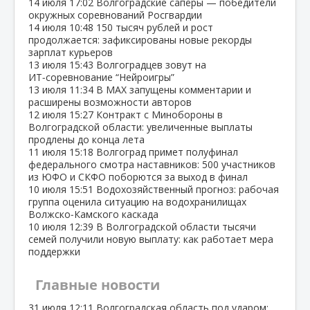
14 июля
17:02
Волгоградские сапёры — победители
окружных соревнований Росгвардии
14 июля
10:48
150 тысяч рублей и рост
продолжается: зафиксированы новые рекорды
зарплат курьеров
13 июля
15:43
Волгоградцев зовут на
ИТ‑соревнование “Нейроигры”
13 июля
11:34
В МАХ запущены комментарии и
расширены возможности авторов
12 июля
15:27
Контракт с Минобороны в
Волгоградской области: увеличенные выплаты
продлены до конца лета
11 июля
15:18
Волгоград примет полуфинал
федерального смотра наставников: 500 участников
из ЮФО и СКФО поборются за выход в финал
10 июля
15:51
Водохозяйственный прогноз: рабочая
группа оценила ситуацию на водохранилищах
Волжско‑Камского каскада
10 июля
12:39
В Волгоградской области тысячи
семей получили новую выплату: как работает мера
поддержки
Главные новости
31 июля
12:11
Волгоградская область под ударом: