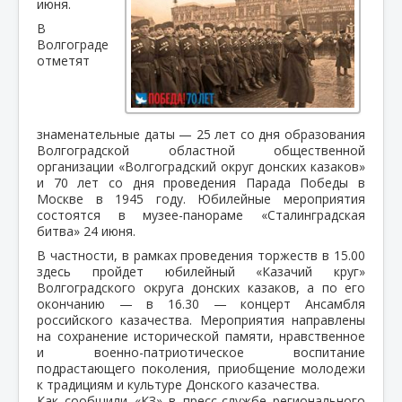
июня.
В
Волгограде
отметят
знаменательные даты — 25 лет со дня образования
Волгоградской областной общественной
организации «Волгоградский округ донских казаков»
и 70 лет со дня проведения Парада Победы в
Москве в 1945 году. Юбилейные мероприятия
состоятся в музее-панораме «Сталинградская
битва» 24 июня.
В частности, в рамках проведения торжеств в 15.00
здесь пройдет юбилейный «Казачий круг»
Волгоградского округа донских казаков, а по его
окончанию — в 16.30 — концерт Ансамбля
российского казачества. Мероприятия направлены
на сохранение исторической памяти, нравственное
и военно-патриотическое воспитание
подрастающего поколения, приобщение молодежи
к традициям и культуре Донского казачества.
Как сообщили «КЗ» в пресс-службе регионального