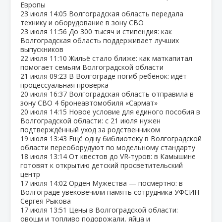
Европы
23 июля
14:05
Волгоградская область передала
технику и оборудование в зону СВО
23 июля
11:56
До 300 тысяч и стипендия: как
Волгоградская область поддерживает лучших
выпускников
22 июля
11:10
Жильё стало ближе: как маткапитал
помогает семьям Волгоградской области
21 июля
09:23
В Волгограде погиб ребёнок: идёт
процессуальная проверка
20 июля
16:37
Волгоградская область отправила в
зону СВО 4 бронеавтомобиля «Сармат»
20 июля
14:15
Новое условие для единого пособия в
Волгоградской области: с 21 июля нужен
подтверждённый уход за родственником
19 июля
13:43
Ещё одну библиотеку в Волгоградской
области переоборудуют по модельному стандарту
18 июля
13:14
От квестов до VR‑туров: в Камышине
готовят к открытию детский просветительский
центр
17 июля
14:02
Орден Мужества — посмертно: в
Волгограде увековечили память сотрудника УФСИН
Сергея Рыкова
17 июля
13:51
Цены в Волгоградской области:
овощи и топливо подорожали, яйца и