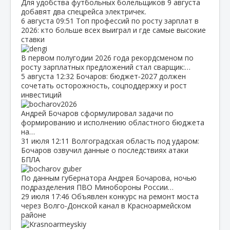
Для удобства футбольных болельщиков 9 августа
добавят два спецрейса электричек.
6 августа
09:51
Топ профессий по росту зарплат в
2026: кто больше всех выиграл и где самые высокие
ставки
В первом полугодии 2026 года рекордсменом по
росту зарплатных предложений стал сварщик:…
5 августа
12:32
Бочаров: бюджет‑2027 должен
сочетать осторожность, соцподдержку и рост
инвестиций
Андрей Бочаров сформулировал задачи по
формированию и исполнению областного бюджета
на…
31 июля
12:11
Волгоградская область под ударом:
Бочаров озвучил данные о последствиях атаки
БПЛА
По данным губернатора Андрея Бочарова, ночью
подразделения ПВО Минобороны России…
29 июля
17:46
Объявлен конкурс на ремонт моста
через Волго‑Донской канал в Красноармейском
районе