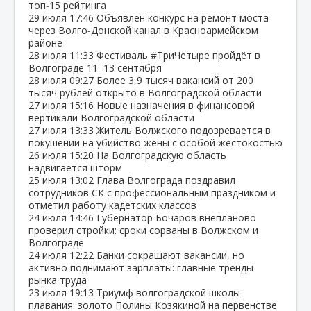
топ‑15 рейтинга
29 июля
17:46
Объявлен конкурс на ремонт моста
через Волго‑Донской канал в Красноармейском
районе
28 июля
11:33
Фестиваль #ТриЧетыре пройдёт в
Волгограде 11–13 сентября
28 июля
09:27
Более 3,9 тысяч вакансий от 200
тысяч рублей открыто в Волгоградской области
27 июля
15:16
Новые назначения в финансовой
вертикали Волгоградской области
27 июля
13:33
Житель Волжского подозревается в
покушении на убийство жены с особой жестокостью
26 июля
15:20
На Волгоградскую область
надвигается шторм
25 июля
13:02
Глава Волгограда поздравил
сотрудников СК с профессиональным праздником и
отметил работу кадетских классов
24 июля
14:46
Губернатор Бочаров внепланово
проверил стройки: сроки сорваны в Волжском и
Волгограде
24 июля
12:22
Банки сокращают вакансии, но
активно поднимают зарплаты: главные тренды
рынка труда
23 июля
19:13
Триумф волгоградской школы
плавания: золото Полины Козякиной на первенстве