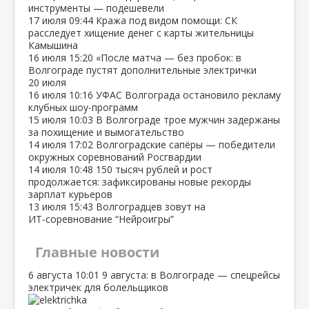
инструменты — подешевели
17 июля
09:44
Кража под видом помощи: СК
расследует хищение денег с карты жительницы
Камышина
16 июля
15:20
«После матча — без пробок: в
Волгограде пустят дополнительные электрички
20 июля
16 июля
10:16
УФАС Волгограда остановило рекламу
клубных шоу‑программ
15 июля
10:03
В Волгограде трое мужчин задержаны
за похищение и вымогательство
14 июля
17:02
Волгоградские сапёры — победители
окружных соревнований Росгвардии
14 июля
10:48
150 тысяч рублей и рост
продолжается: зафиксированы новые рекорды
зарплат курьеров
13 июля
15:43
Волгоградцев зовут на
ИТ‑соревнование “Нейроигры”
Главные новости
6 августа
10:01
9 августа: в Волгограде — спецрейсы
электричек для болельщиков