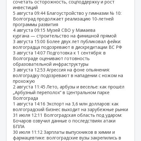
сочетать осторожность, соцподдержку и рост
инвестиций
5 августа
09:44
Благоустройство у гимназии № 10:
Волгоград продолжает реализацию 10‑летней
программы развития
4 августа
09:15
Музей СВО у Мамаева
кургана — строительство на финишной прямой
3 августа
15:00
Более двух лет публиковал фейки:
волгоградца подозревают в дискредитации ВС РФ
3 августа
14:07
Подготовка к 1 сентября: в
Волгограде оценивают готовность
образовательной инфраструктуры
3 августа
12:53
Агрессия на фоне опьянения:
волгоградку подозревают в нападении с ножом на
прохожую
2 августа
11:45
Лето, арбузы и веселье: как прошёл
„Арбузный переполох“ в Центральном парке
Волгограда
1 августа
14:16
Экспорт на 3,6 млн долларов: как
волгоградский бизнес выходит на зарубежные рынки
31 июля
12:11
Волгоградская область под ударом:
Бочаров озвучил данные о последствиях атаки
БПЛА
30 июля
11:12
Зарплаты выпускников в химии и
фармацевтике: волгоградские вузы закрепились в