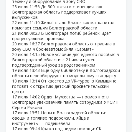
технику и оборудование в зону СВО
23 июля
11:56
До 300 тысяч и стипендия: как
Волгоградская область поддерживает лучших
выпускников
22 июля
11:10
Жильё стало ближе: как маткапитал
помогает семьям Волгоградской области
21 июля
09:23
В Волгограде погиб ребёнок: идёт
процессуальная проверка
20 июля
16:37
Волгоградская область отправила в
зону СВО 4 бронеавтомобиля «Сармат»
20 июля
14:15
Новое условие для единого пособия в
Волгоградской области: с 21 июля нужен
подтверждённый уход за родственником
19 июля
13:43
Ещё одну библиотеку в Волгоградской
области переоборудуют по модельному стандарту
18 июля
13:14
От квестов до VR‑туров: в Камышине
готовят к открытию детский просветительский
центр
17 июля
14:02
Орден Мужества — посмертно: в
Волгограде увековечили память сотрудника УФСИН
Сергея Рыкова
17 июля
13:51
Цены в Волгоградской области:
овощи и топливо подорожали, яйца и
инструменты — подешевели
17 июля
09:44
Кража под видом помощи: СК