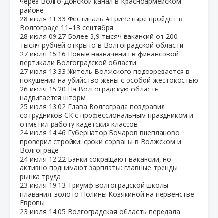
через Волго‑Донской канал в Красноармейском
районе
28 июля
11:33
Фестиваль #ТриЧетыре пройдёт в
Волгограде 11–13 сентября
28 июля
09:27
Более 3,9 тысяч вакансий от 200
тысяч рублей открыто в Волгоградской области
27 июля
15:16
Новые назначения в финансовой
вертикали Волгоградской области
27 июля
13:33
Житель Волжского подозревается в
покушении на убийство жены с особой жестокостью
26 июля
15:20
На Волгоградскую область
надвигается шторм
25 июля
13:02
Глава Волгограда поздравил
сотрудников СК с профессиональным праздником и
отметил работу кадетских классов
24 июля
14:46
Губернатор Бочаров внепланово
проверил стройки: сроки сорваны в Волжском и
Волгограде
24 июля
12:22
Банки сокращают вакансии, но
активно поднимают зарплаты: главные тренды
рынка труда
23 июля
19:13
Триумф волгоградской школы
плавания: золото Полины Козякиной на первенстве
Европы
23 июля
14:05
Волгоградская область передала