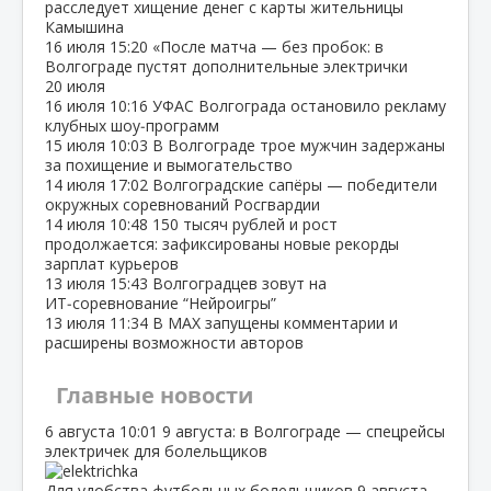
расследует хищение денег с карты жительницы
Камышина
16 июля
15:20
«После матча — без пробок: в
Волгограде пустят дополнительные электрички
20 июля
16 июля
10:16
УФАС Волгограда остановило рекламу
клубных шоу‑программ
15 июля
10:03
В Волгограде трое мужчин задержаны
за похищение и вымогательство
14 июля
17:02
Волгоградские сапёры — победители
окружных соревнований Росгвардии
14 июля
10:48
150 тысяч рублей и рост
продолжается: зафиксированы новые рекорды
зарплат курьеров
13 июля
15:43
Волгоградцев зовут на
ИТ‑соревнование “Нейроигры”
13 июля
11:34
В МАХ запущены комментарии и
расширены возможности авторов
Главные новости
6 августа
10:01
9 августа: в Волгограде — спецрейсы
электричек для болельщиков
Для удобства футбольных болельщиков 9 августа