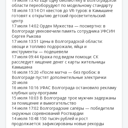
19 июля
13:43
Ещё одну библиотеку в Волгоградской
области переоборудуют по модельному стандарту
18 июля
13:14
От квестов до VR‑туров: в Камышине
готовят к открытию детский просветительский
центр
17 июля
14:02
Орден Мужества — посмертно: в
Волгограде увековечили память сотрудника УФСИН
Сергея Рыкова
17 июля
13:51
Цены в Волгоградской области:
овощи и топливо подорожали, яйца и
инструменты — подешевели
17 июля
09:44
Кража под видом помощи: СК
расследует хищение денег с карты жительницы
Камышина
16 июля
15:20
«После матча — без пробок: в
Волгограде пустят дополнительные электрички
20 июля
16 июля
10:16
УФАС Волгограда остановило рекламу
клубных шоу‑программ
15 июля
10:03
В Волгограде трое мужчин задержаны
за похищение и вымогательство
14 июля
17:02
Волгоградские сапёры — победители
окружных соревнований Росгвардии
14 июля
10:48
150 тысяч рублей и рост
продолжается: зафиксированы новые рекорды