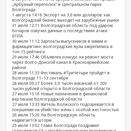
„Арбузный переполох“ в Центральном парке
Волгограда
1 августа
14:16
Экспорт на 3,6 млн долларов: как
волгоградский бизнес выходит на зарубежные рынки
31 июля
12:11
Волгоградская область под ударом:
Бочаров озвучил данные о последствиях атаки
БПЛА
30 июля
11:12
Зарплаты выпускников в химии и
фармацевтике: волгоградские вузы закрепились в
топ‑15 рейтинга
29 июля
17:46
Объявлен конкурс на ремонт моста
через Волго‑Донской канал в Красноармейском
районе
28 июля
11:33
Фестиваль #ТриЧетыре пройдёт в
Волгограде 11–13 сентября
28 июля
09:27
Более 3,9 тысяч вакансий от 200
тысяч рублей открыто в Волгоградской области
27 июля
15:16
Новые назначения в финансовой
вертикали Волгоградской области
27 июля
13:33
Житель Волжского подозревается в
покушении на убийство жены с особой жестокостью
26 июля
15:20
На Волгоградскую область
надвигается шторм
25 июля
13:02
Глава Волгограда поздравил
сотрудников СК с профессиональным праздником и