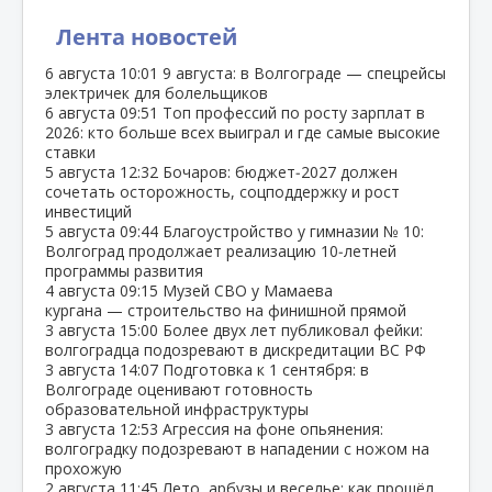
Лента новостей
6 августа
10:01
9 августа: в Волгограде — спецрейсы
электричек для болельщиков
6 августа
09:51
Топ профессий по росту зарплат в
2026: кто больше всех выиграл и где самые высокие
ставки
5 августа
12:32
Бочаров: бюджет‑2027 должен
сочетать осторожность, соцподдержку и рост
инвестиций
5 августа
09:44
Благоустройство у гимназии № 10:
Волгоград продолжает реализацию 10‑летней
программы развития
4 августа
09:15
Музей СВО у Мамаева
кургана — строительство на финишной прямой
3 августа
15:00
Более двух лет публиковал фейки:
волгоградца подозревают в дискредитации ВС РФ
3 августа
14:07
Подготовка к 1 сентября: в
Волгограде оценивают готовность
образовательной инфраструктуры
3 августа
12:53
Агрессия на фоне опьянения:
волгоградку подозревают в нападении с ножом на
прохожую
2 августа
11:45
Лето, арбузы и веселье: как прошёл