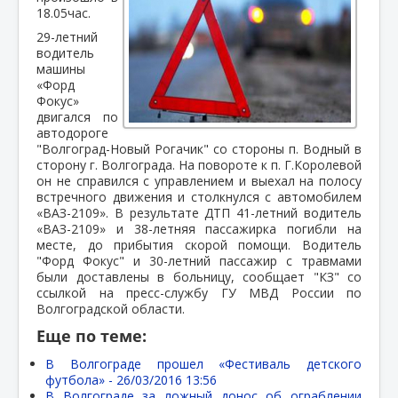
18.05час.
29-летний
водитель
машины
«Форд
Фокус»
двигался по
автодороге
"Волгоград-Новый Рогачик" со стороны п. Водный в
сторону г. Волгограда. На повороте к п. Г.Королевой
он не справился с управлением и выехал на полосу
встречного движения и столкнулся с автомобилем
«ВАЗ-2109». В результате ДТП 41-летний водитель
«ВАЗ-2109» и 38-летняя пассажирка погибли на
месте, до прибытия скорой помощи. Водитель
"Форд Фокус" и 30-летний пассажир с травмами
были доставлены в больницу, сообщает "КЗ" со
ссылкой на пресс-службу ГУ МВД России по
Волгоградской области.
Еще по теме:
В Волгограде прошел «Фестиваль детского
футбола» -
26/03/2016 13:56
В Волгограде за ложный донос об ограблении