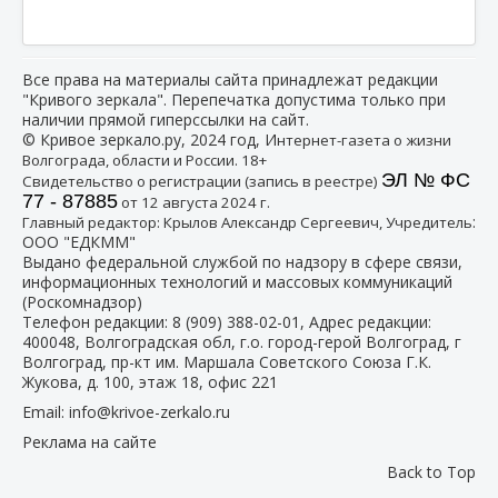
Все права на материалы сайта принадлежат редакции
"Кривого зеркала". Перепечатка допустима только при
наличии прямой гиперссылки на сайт.
© Кривое зеркало.ру, 2024 год, И
нтернет-газета о жизни
Волгограда, области и России. 18+
ЭЛ № ФС
Свидетельство о регистрации (запись в реестре)
77 - 87885
от 12 августа 2024 г.
:
Главный редактор: Крылов Александр Сергеевич, Учредитель
ООО "ЕДКММ"
Выдано федеральной службой по надзору в сфере связи,
информационных технологий и массовых коммуникаций
(Роскомнадзор)
Телефон редакции:
8 (909) 388-02-01
, Адрес редакции:
400048, Волгоградская обл, г.о. город-герой Волгоград, г
Волгоград, пр-кт им. Маршала Советского Союза Г.К.
Жукова, д. 100, этаж 18, офис 221
Email:
info@krivoe-zerkalo.ru
Реклама на сайте
Back to Top