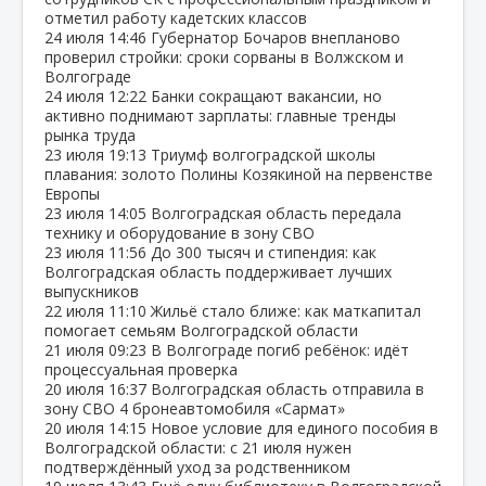
отметил работу кадетских классов
24 июля
14:46
Губернатор Бочаров внепланово
проверил стройки: сроки сорваны в Волжском и
Волгограде
24 июля
12:22
Банки сокращают вакансии, но
активно поднимают зарплаты: главные тренды
рынка труда
23 июля
19:13
Триумф волгоградской школы
плавания: золото Полины Козякиной на первенстве
Европы
23 июля
14:05
Волгоградская область передала
технику и оборудование в зону СВО
23 июля
11:56
До 300 тысяч и стипендия: как
Волгоградская область поддерживает лучших
выпускников
22 июля
11:10
Жильё стало ближе: как маткапитал
помогает семьям Волгоградской области
21 июля
09:23
В Волгограде погиб ребёнок: идёт
процессуальная проверка
20 июля
16:37
Волгоградская область отправила в
зону СВО 4 бронеавтомобиля «Сармат»
20 июля
14:15
Новое условие для единого пособия в
Волгоградской области: с 21 июля нужен
подтверждённый уход за родственником