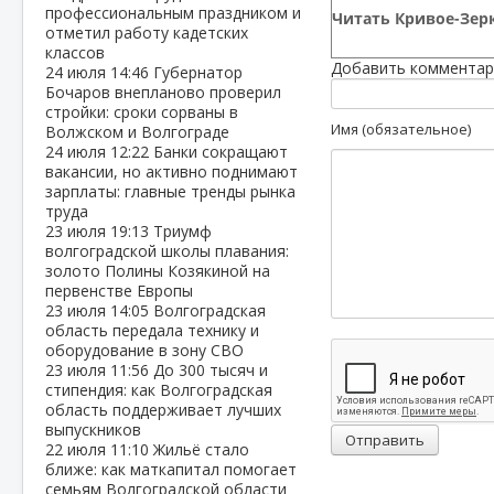
профессиональным праздником и
Читать Кривое-Зерк
отметил работу кадетских
классов
Добавить комментар
24 июля
14:46
Губернатор
Бочаров внепланово проверил
стройки: сроки сорваны в
Имя (обязательное)
Волжском и Волгограде
24 июля
12:22
Банки сокращают
вакансии, но активно поднимают
зарплаты: главные тренды рынка
труда
23 июля
19:13
Триумф
волгоградской школы плавания:
золото Полины Козякиной на
первенстве Европы
23 июля
14:05
Волгоградская
область передала технику и
оборудование в зону СВО
23 июля
11:56
До 300 тысяч и
стипендия: как Волгоградская
область поддерживает лучших
выпускников
Отправить
22 июля
11:10
Жильё стало
ближе: как маткапитал помогает
семьям Волгоградской области