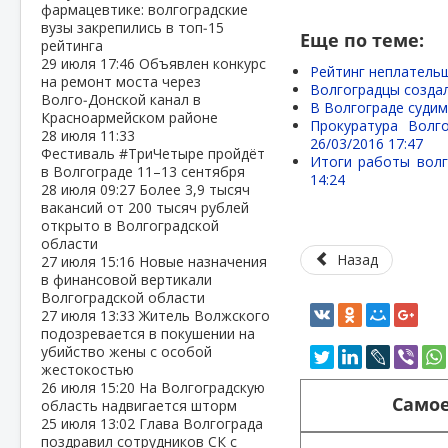
фармацевтике: волгоградские
вузы закрепились в топ‑15
Еще по теме:
рейтинга
29 июля
17:46
Объявлен конкурс
Рейтинг неплательщ
на ремонт моста через
Волгоградцы созда
Волго‑Донской канал в
В Волгограде судим
Красноармейском районе
Прокуратура Волг
28 июля
11:33
26/03/2016 17:47
Фестиваль #ТриЧетыре пройдёт
Итоги работы волг
в Волгограде 11–13 сентября
14:24
28 июля
09:27
Более 3,9 тысяч
вакансий от 200 тысяч рублей
открыто в Волгоградской
области
Назад
27 июля
15:16
Новые назначения
в финансовой вертикали
Волгоградской области
27 июля
13:33
Житель Волжского
подозревается в покушении на
убийство жены с особой
жестокостью
26 июля
15:20
На Волгоградскую
Самое
область надвигается шторм
25 июля
13:02
Глава Волгограда
поздравил сотрудников СК с