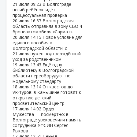
21 июля
09:23
В Волгограде
погиб ребёнок: идёт
процессуальная проверка
20 июля
16:37
Волгоградская
область отправила в зону СВО 4
бронеавтомобиля «Сармат»
20 июля
14:15
Новое условие для
единого пособия в
Волгоградской области: с
21 июля нужен подтверждённый
уход за родственником
19 июля
13:43
Ещё одну
библиотеку в Волгоградской
области переоборудуют по
модельному стандарту
18 июля
13:14
От квестов до
VR‑туров: в Камышине готовят к
открытию детский
просветительский центр
17 июля
14:02
Орден
Мужества — посмертно: в
Волгограде увековечили память
сотрудника УФСИН Сергея
Рыкова
17 июля
13:51
Цены в