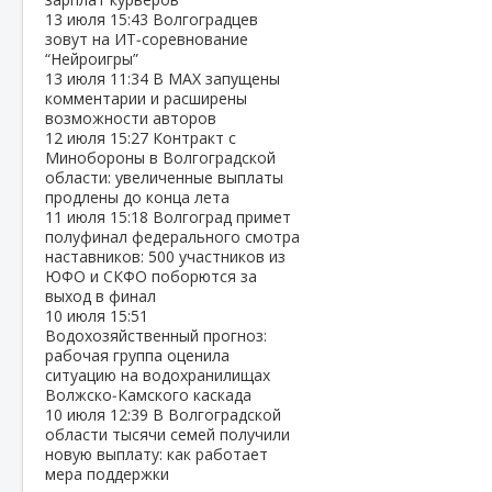
13 июля
15:43
Волгоградцев
зовут на ИТ‑соревнование
“Нейроигры”
13 июля
11:34
В МАХ запущены
комментарии и расширены
возможности авторов
12 июля
15:27
Контракт с
Минобороны в Волгоградской
области: увеличенные выплаты
продлены до конца лета
11 июля
15:18
Волгоград примет
полуфинал федерального смотра
наставников: 500 участников из
ЮФО и СКФО поборются за
выход в финал
10 июля
15:51
Водохозяйственный прогноз:
рабочая группа оценила
ситуацию на водохранилищах
Волжско‑Камского каскада
10 июля
12:39
В Волгоградской
области тысячи семей получили
новую выплату: как работает
мера поддержки