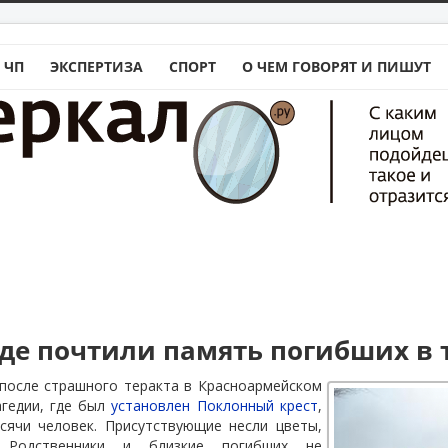
 ЧП
ЭКСПЕРТИЗА
СПОРТ
О ЧЕМ ГОВОРЯТ И ПИШУТ
аде почтили память погибших в 
 после страшного теракта в Красноармейском
агедии, где был
установлен Поклонный крест
,
сячи человек. Присутствующие несли цветы,
 Родственники и близкие погибших не