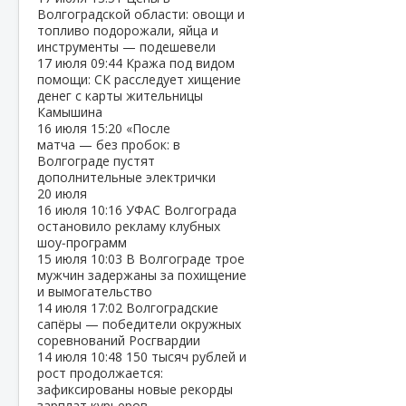
Волгоградской области: овощи и
топливо подорожали, яйца и
инструменты — подешевели
17 июля
09:44
Кража под видом
помощи: СК расследует хищение
денег с карты жительницы
Камышина
16 июля
15:20
«После
матча — без пробок: в
Волгограде пустят
дополнительные электрички
20 июля
16 июля
10:16
УФАС Волгограда
остановило рекламу клубных
шоу‑программ
15 июля
10:03
В Волгограде трое
мужчин задержаны за похищение
и вымогательство
14 июля
17:02
Волгоградские
сапёры — победители окружных
соревнований Росгвардии
14 июля
10:48
150 тысяч рублей и
рост продолжается:
зафиксированы новые рекорды
зарплат курьеров