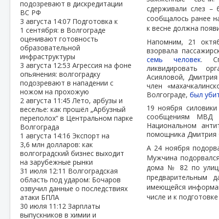
подозревают в дискредитации
сдерживали слез – 
ВС РФ
сообщалось ранее на
3 августа
14:07
Подготовка к
к весне должна появ
1 сентября: в Волгограде
оценивают готовность
Напомним, 21 октя
образовательной
взорвала пассажир
инфраструктуры
семь человек
. С
3 августа
12:53
Агрессия на фоне
ликвидировать ор
опьянения: волгоградку
Асияловой, Дмитрия
подозревают в нападении с
член «махачкалинс
ножом на прохожую
Волгограде,
был уби
2 августа
11:45
Лето, арбузы и
19 ноября силовики
веселье: как прошёл „Арбузный
сообщениям МВД 
переполох“ в Центральном парке
Национальном анти
Волгограда
помощника Дмитрия 
1 августа
14:16
Экспорт на
3,6 млн долларов: как
А 24 ноября подорв
волгоградский бизнес выходит
Мужчина подорвался
на зарубежные рынки
дома № 82 по улице
31 июля
12:11
Волгоградская
предварительным д
область под ударом: Бочаров
имеющейся информац
озвучил данные о последствиях
числе и к подготовке
атаки БПЛА
30 июля
11:12
Зарплаты
выпускников в химии и