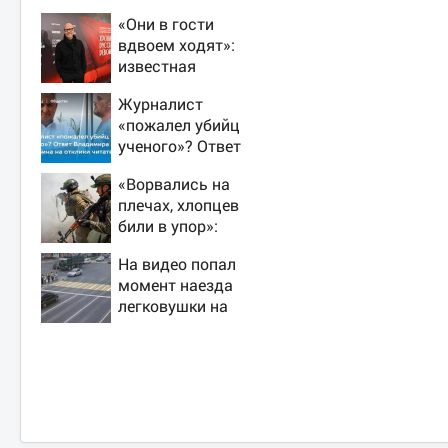
«Они в гости
вдвоем ходят»:
известная
журналистка
Журналист
подтвердила роман
«пожалел убийц
Бондарчука и
ученого»? Ответ
Исаковой
Владимира
«Ворвались на
Ворсобина на
плечах, хлопцев
отклики читателей
били в упор»:
Алексеево-
На видео попал
Дружковка стала
момент наезда
могильником для
легковушки на
«птах Мадьяра»
пешеходов, где
пострадали
минимум восемь
человек 06/08/2026
– Новости