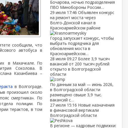
Бочарова, ночью подразделения
ПВО Минобороны России…
29 июля
17:46
Объявлен конкурс
на ремонт моста через
Волго‑Донской канал в
Красноармейском районе
Город запускает конкурс, чтобы
выбрать подрядчика для
итете сообщили, что
обновления моста в
йсового автобуса в
Красноармейском…
28 июля
09:27
Более 3,9 тысяч
ких в Махачкале. По
вакансий от 200 тысяч рублей
трия Соколова. В
открыто в Волгоградской
слана Казанбиева –
области
По данным за май — июнь 2026,
еракта
в Волгограде.
в Волгоградской области
рыв произошел около
размещено свыше 3,9 тыс.
пояс смертника». По
вакансий с…
отдела полиции. По
27 июля
15:16
Новые назначения
рии терактов, в том
в финансовой вертикали
Волгоградской области
В регионе — кадровые подвижки: