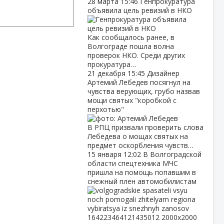
28 марта
15:46
Генпрокуратура
объявила цель ревизий в НКО
Как сообщалось ранее, в
Волгограде пошла волна
проверок НКО. Среди других
прокуратура…
21 декабря
15:45
Дизайнер
Артемий Лебедев посягнул на
чувства верующих, грубо назвав
мощи святых "коробкой с
перхотью"
В РПЦ призвали проверить слова
Лебедева о мощах святых на
предмет оскорбления чувств…
15 января
12:02
В Волгоградской
области спецтехника МЧС
пришла на помощь попавшим в
снежный плен автомобилистам