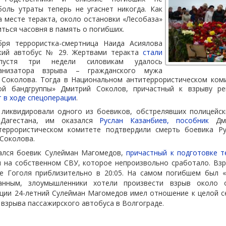
боль утраты теперь не угаснет никогда. Как
 месте теракта, около остановки «Лесобаза»
иться часовня в память о погибших.
бря террористка-смертница Наида Асиялова
ский автобус № 29. Жертвами теракта
стали
пустя три недели силовикам удалось
ганизатора взрыва – гражданского мужа
 Соколова. Тогда в Национальном антитеррористическом ком
кой бандгруппы» Дмитрий Соколов, причастный к взрыву ре
т в ходе спецоперации
.
 ликвидировали одного из боевиков, обстрелявших полицейс
Дагестана, им оказался
Руслан Казанбиев, пособник
Дми
террористическом комитете подтвердили смерть боевика Ру
Соколова.
ался боевик Сулейман Магомедов,
причастный к подготовке т
 на собственном СВУ, которое непроизвольно сработало. Вз
 Гоголя приблизительно в 20:05. На самом погибшем был «
анным, злоумышленники хотели произвести взрыв около 
ии 24-летний Сулейман Магомедов имел отношение к целой се
 взрыва пассажирского автобуса в Волгограде.