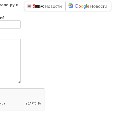
ало.ру в
ий