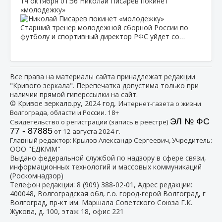
14 октября
01:56
Николай Писарев покинет
«молодежку»
Старший тренер молодежной сборной России по
футболу и спортивный директор РФС уйдет со…
Все права на материалы сайта принадлежат редакции
"Кривого зеркала". Перепечатка допустима только при
наличии прямой гиперссылки на сайт.
© Кривое зеркало.ру, 2024 год, И
нтернет-газета о жизни
Волгограда, области и России. 18+
ЭЛ № ФС
Свидетельство о регистрации (запись в реестре)
77 - 87885
от 12 августа 2024 г.
:
Главный редактор: Крылов Александр Сергеевич, Учредитель
ООО "ЕДКММ"
Выдано федеральной службой по надзору в сфере связи,
информационных технологий и массовых коммуникаций
(Роскомнадзор)
Телефон редакции:
8 (909) 388-02-01
, Адрес редакции:
400048, Волгоградская обл, г.о. город-герой Волгоград, г
Волгоград, пр-кт им. Маршала Советского Союза Г.К.
Жукова, д. 100, этаж 18, офис 221