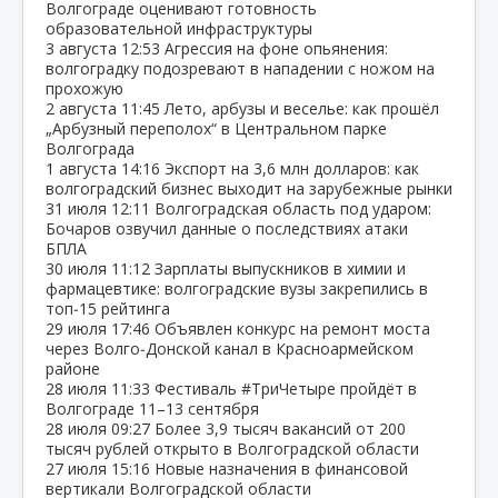
Волгограде оценивают готовность
образовательной инфраструктуры
3 августа
12:53
Агрессия на фоне опьянения:
волгоградку подозревают в нападении с ножом на
прохожую
2 августа
11:45
Лето, арбузы и веселье: как прошёл
„Арбузный переполох“ в Центральном парке
Волгограда
1 августа
14:16
Экспорт на 3,6 млн долларов: как
волгоградский бизнес выходит на зарубежные рынки
31 июля
12:11
Волгоградская область под ударом:
Бочаров озвучил данные о последствиях атаки
БПЛА
30 июля
11:12
Зарплаты выпускников в химии и
фармацевтике: волгоградские вузы закрепились в
топ‑15 рейтинга
29 июля
17:46
Объявлен конкурс на ремонт моста
через Волго‑Донской канал в Красноармейском
районе
28 июля
11:33
Фестиваль #ТриЧетыре пройдёт в
Волгограде 11–13 сентября
28 июля
09:27
Более 3,9 тысяч вакансий от 200
тысяч рублей открыто в Волгоградской области
27 июля
15:16
Новые назначения в финансовой
вертикали Волгоградской области