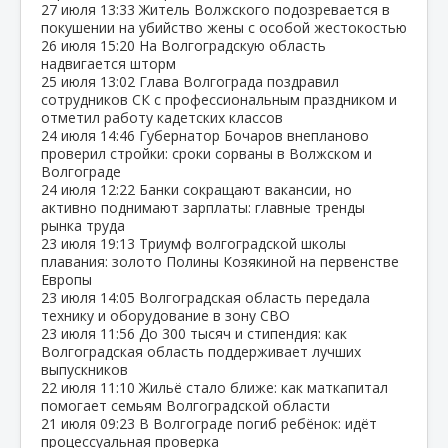
27 июля
13:33
Житель Волжского подозревается в
покушении на убийство жены с особой жестокостью
26 июля
15:20
На Волгоградскую область
надвигается шторм
25 июля
13:02
Глава Волгограда поздравил
сотрудников СК с профессиональным праздником и
отметил работу кадетских классов
24 июля
14:46
Губернатор Бочаров внепланово
проверил стройки: сроки сорваны в Волжском и
Волгограде
24 июля
12:22
Банки сокращают вакансии, но
активно поднимают зарплаты: главные тренды
рынка труда
23 июля
19:13
Триумф волгоградской школы
плавания: золото Полины Козякиной на первенстве
Европы
23 июля
14:05
Волгоградская область передала
технику и оборудование в зону СВО
23 июля
11:56
До 300 тысяч и стипендия: как
Волгоградская область поддерживает лучших
выпускников
22 июля
11:10
Жильё стало ближе: как маткапитал
помогает семьям Волгоградской области
21 июля
09:23
В Волгограде погиб ребёнок: идёт
процессуальная проверка