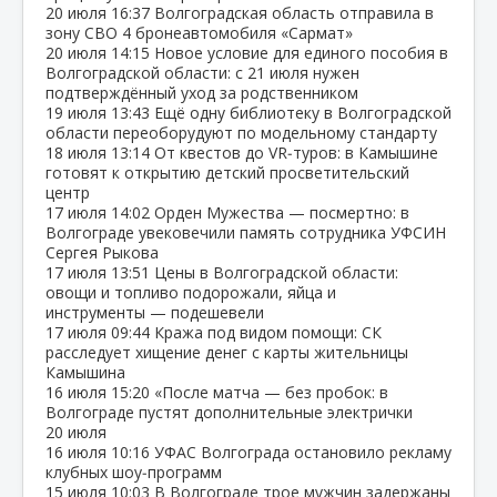
20 июля
16:37
Волгоградская область отправила в
зону СВО 4 бронеавтомобиля «Сармат»
20 июля
14:15
Новое условие для единого пособия в
Волгоградской области: с 21 июля нужен
подтверждённый уход за родственником
19 июля
13:43
Ещё одну библиотеку в Волгоградской
области переоборудуют по модельному стандарту
18 июля
13:14
От квестов до VR‑туров: в Камышине
готовят к открытию детский просветительский
центр
17 июля
14:02
Орден Мужества — посмертно: в
Волгограде увековечили память сотрудника УФСИН
Сергея Рыкова
17 июля
13:51
Цены в Волгоградской области:
овощи и топливо подорожали, яйца и
инструменты — подешевели
17 июля
09:44
Кража под видом помощи: СК
расследует хищение денег с карты жительницы
Камышина
16 июля
15:20
«После матча — без пробок: в
Волгограде пустят дополнительные электрички
20 июля
16 июля
10:16
УФАС Волгограда остановило рекламу
клубных шоу‑программ
15 июля
10:03
В Волгограде трое мужчин задержаны