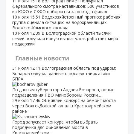
11 июля
15:18
Волгоград примет полуфинал
федерального смотра наставников: 500 участников
из ЮФО и СКФО поборются за выход в финал
10 июля
15:51
Водохозяйственный прогноз: рабочая
группа оценила ситуацию на водохранилищах
Волжско‑Камского каскада
10 июля
12:39
В Волгоградской области тысячи
семей получили новую выплату: как работает мера
поддержки
Главные новости
31 июля
12:11
Волгоградская область под ударом:
Бочаров озвучил данные о последствиях атаки
БПЛА
По данным губернатора Андрея Бочарова, ночью
подразделения ПВО Минобороны России…
29 июля
17:46
Объявлен конкурс на ремонт моста
через Волго‑Донской канал в Красноармейском
районе
Город запускает конкурс, чтобы выбрать
подрядчика для обновления моста в
Красноармейском…