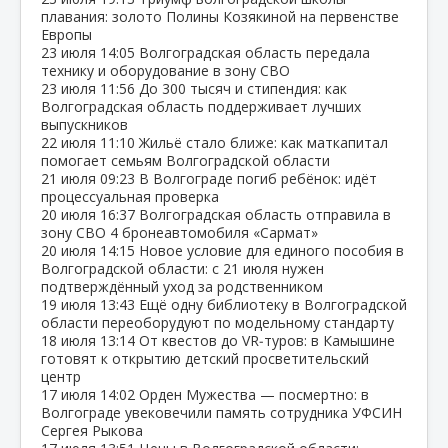
плавания: золото Полины Козякиной на первенстве
Европы
23 июля
14:05
Волгоградская область передала
технику и оборудование в зону СВО
23 июля
11:56
До 300 тысяч и стипендия: как
Волгоградская область поддерживает лучших
выпускников
22 июля
11:10
Жильё стало ближе: как маткапитал
помогает семьям Волгоградской области
21 июля
09:23
В Волгограде погиб ребёнок: идёт
процессуальная проверка
20 июля
16:37
Волгоградская область отправила в
зону СВО 4 бронеавтомобиля «Сармат»
20 июля
14:15
Новое условие для единого пособия в
Волгоградской области: с 21 июля нужен
подтверждённый уход за родственником
19 июля
13:43
Ещё одну библиотеку в Волгоградской
области переоборудуют по модельному стандарту
18 июля
13:14
От квестов до VR‑туров: в Камышине
готовят к открытию детский просветительский
центр
17 июля
14:02
Орден Мужества — посмертно: в
Волгограде увековечили память сотрудника УФСИН
Сергея Рыкова