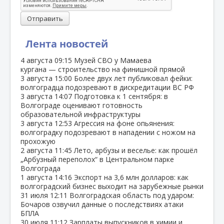
Отправить
Лента новостей
4 августа
09:15
Музей СВО у Мамаева
кургана — строительство на финишной прямой
3 августа
15:00
Более двух лет публиковал фейки:
волгоградца подозревают в дискредитации ВС РФ
3 августа
14:07
Подготовка к 1 сентября: в
Волгограде оценивают готовность
образовательной инфраструктуры
3 августа
12:53
Агрессия на фоне опьянения:
волгоградку подозревают в нападении с ножом на
прохожую
2 августа
11:45
Лето, арбузы и веселье: как прошёл
„Арбузный переполох“ в Центральном парке
Волгограда
1 августа
14:16
Экспорт на 3,6 млн долларов: как
волгоградский бизнес выходит на зарубежные рынки
31 июля
12:11
Волгоградская область под ударом:
Бочаров озвучил данные о последствиях атаки
БПЛА
30 июля
11:12
Зарплаты выпускников в химии и