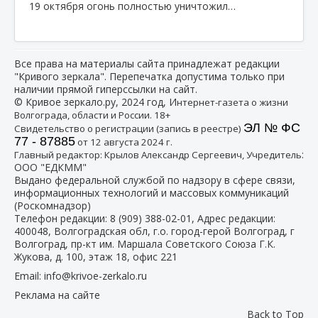
19 октября огонь полностью уничтожил…
Все права на материалы сайта принадлежат редакции
"Кривого зеркала". Перепечатка допустима только при
наличии прямой гиперссылки на сайт.
© Кривое зеркало.ру, 2024 год, И
нтернет-газета о жизни
Волгограда, области и России. 18+
ЭЛ № ФС
Свидетельство о регистрации (запись в реестре)
77 - 87885
от 12 августа 2024 г.
:
Главный редактор: Крылов Александр Сергеевич, Учредитель
ООО "ЕДКММ"
Выдано федеральной службой по надзору в сфере связи,
информационных технологий и массовых коммуникаций
(Роскомнадзор)
Телефон редакции:
8 (909) 388-02-01
, Адрес редакции:
400048, Волгоградская обл, г.о. город-герой Волгоград, г
Волгоград, пр-кт им. Маршала Советского Союза Г.К.
Жукова, д. 100, этаж 18, офис 221
Email:
info@krivoe-zerkalo.ru
Реклама на сайте
Back to Top