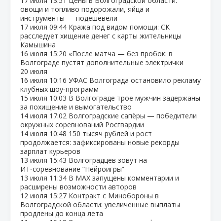
17 июля
13:51
Цены в Волгоградской области:
овощи и топливо подорожали, яйца и
инструменты — подешевели
17 июля
09:44
Кража под видом помощи: СК
расследует хищение денег с карты жительницы
Камышина
16 июля
15:20
«После матча — без пробок: в
Волгограде пустят дополнительные электрички
20 июля
16 июля
10:16
УФАС Волгограда остановило рекламу
клубных шоу‑программ
15 июля
10:03
В Волгограде трое мужчин задержаны
за похищение и вымогательство
14 июля
17:02
Волгоградские сапёры — победители
окружных соревнований Росгвардии
14 июля
10:48
150 тысяч рублей и рост
продолжается: зафиксированы новые рекорды
зарплат курьеров
13 июля
15:43
Волгоградцев зовут на
ИТ‑соревнование “Нейроигры”
13 июля
11:34
В МАХ запущены комментарии и
расширены возможности авторов
12 июля
15:27
Контракт с Минобороны в
Волгоградской области: увеличенные выплаты
продлены до конца лета