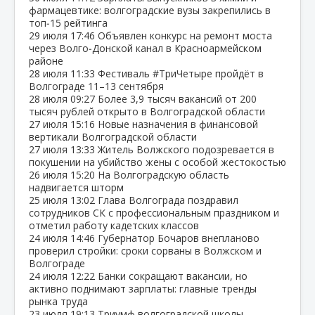
фармацевтике: волгоградские вузы закрепились в
топ‑15 рейтинга
29 июля
17:46
Объявлен конкурс на ремонт моста
через Волго‑Донской канал в Красноармейском
районе
28 июля
11:33
Фестиваль #ТриЧетыре пройдёт в
Волгограде 11–13 сентября
28 июля
09:27
Более 3,9 тысяч вакансий от 200
тысяч рублей открыто в Волгоградской области
27 июля
15:16
Новые назначения в финансовой
вертикали Волгоградской области
27 июля
13:33
Житель Волжского подозревается в
покушении на убийство жены с особой жестокостью
26 июля
15:20
На Волгоградскую область
надвигается шторм
25 июля
13:02
Глава Волгограда поздравил
сотрудников СК с профессиональным праздником и
отметил работу кадетских классов
24 июля
14:46
Губернатор Бочаров внепланово
проверил стройки: сроки сорваны в Волжском и
Волгограде
24 июля
12:22
Банки сокращают вакансии, но
активно поднимают зарплаты: главные тренды
рынка труда
23 июля
19:13
Триумф волгоградской школы