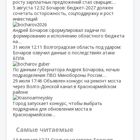
росту зарплатных предложений стал сварщик:…
5 августа
12:32
Бочаров: бюджет‑2027 должен
сочетать осторожность, соцподдержку и рост
инвестиций
Андрей Бочаров сформулировал задачи по
формированию и исполнению областного бюджета
на…
31 июля
12:11
Волгоградская область под ударом:
Бочаров озвучил данные о последствиях атаки
БПЛА
По данным губернатора Андрея Бочарова, ночью
подразделения ПВО Минобороны России…
29 июля
17:46
Объявлен конкурс на ремонт моста
через Волго‑Донской канал в Красноармейском
районе
Город запускает конкурс, чтобы выбрать
подрядчика для обновления моста в
Красноармейском…
Самые читаемые
14 февраля
12:21
Сколько ни говори: Боженов,