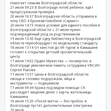
помогает семьям Волгоградской области
21 июля
09:23
В Волгограде погиб ребёнок: идёт
процессуальная проверка
20 июля
16:37
Волгоградская область отправила в
зону СВО 4 бронеавтомобиля «Сармат»
20 июля
14:15
Новое условие для единого пособия в
Волгоградской области: с 21 июля нужен
подтверждённый уход за родственником
19 июля
13:43
Ещё одну библиотеку в Волгоградской
области переоборудуют по модельному стандарту
18 июля
13:14
От квестов до VR‑туров: в Камышине
готовят к открытию детский просветительский
центр
17 июля
14:02
Орден Мужества — посмертно: в
Волгограде увековечили память сотрудника УФСИН
Сергея Рыкова
17 июля
13:51
Цены в Волгоградской области:
овощи и топливо подорожали, яйца и
инструменты — подешевели
17 июля
09:44
Кража под видом помощи: СК
расследует хищение денег с карты жительницы
Камышина
16 июля
15:20
«После матча — без пробок: в
Волгограде пустят дополнительные электрички
20 июля