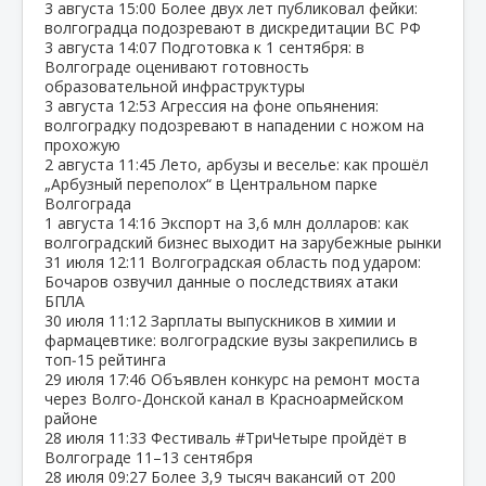
3 августа
15:00
Более двух лет публиковал фейки:
волгоградца подозревают в дискредитации ВС РФ
3 августа
14:07
Подготовка к 1 сентября: в
Волгограде оценивают готовность
образовательной инфраструктуры
3 августа
12:53
Агрессия на фоне опьянения:
волгоградку подозревают в нападении с ножом на
прохожую
2 августа
11:45
Лето, арбузы и веселье: как прошёл
„Арбузный переполох“ в Центральном парке
Волгограда
1 августа
14:16
Экспорт на 3,6 млн долларов: как
волгоградский бизнес выходит на зарубежные рынки
31 июля
12:11
Волгоградская область под ударом:
Бочаров озвучил данные о последствиях атаки
БПЛА
30 июля
11:12
Зарплаты выпускников в химии и
фармацевтике: волгоградские вузы закрепились в
топ‑15 рейтинга
29 июля
17:46
Объявлен конкурс на ремонт моста
через Волго‑Донской канал в Красноармейском
районе
28 июля
11:33
Фестиваль #ТриЧетыре пройдёт в
Волгограде 11–13 сентября
28 июля
09:27
Более 3,9 тысяч вакансий от 200