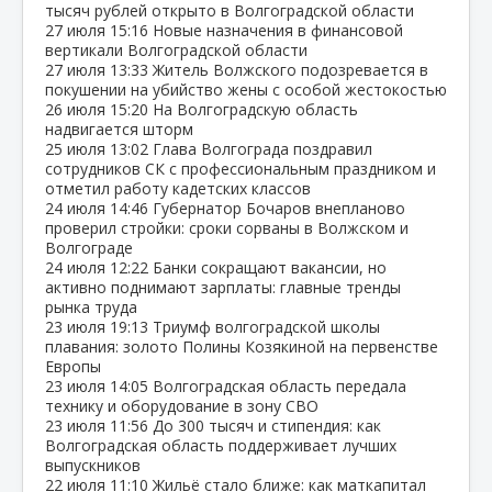
тысяч рублей открыто в Волгоградской области
27 июля
15:16
Новые назначения в финансовой
вертикали Волгоградской области
27 июля
13:33
Житель Волжского подозревается в
покушении на убийство жены с особой жестокостью
26 июля
15:20
На Волгоградскую область
надвигается шторм
25 июля
13:02
Глава Волгограда поздравил
сотрудников СК с профессиональным праздником и
отметил работу кадетских классов
24 июля
14:46
Губернатор Бочаров внепланово
проверил стройки: сроки сорваны в Волжском и
Волгограде
24 июля
12:22
Банки сокращают вакансии, но
активно поднимают зарплаты: главные тренды
рынка труда
23 июля
19:13
Триумф волгоградской школы
плавания: золото Полины Козякиной на первенстве
Европы
23 июля
14:05
Волгоградская область передала
технику и оборудование в зону СВО
23 июля
11:56
До 300 тысяч и стипендия: как
Волгоградская область поддерживает лучших
выпускников
22 июля
11:10
Жильё стало ближе: как маткапитал