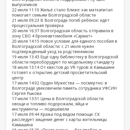
выпускников
22 июля
11:10
Жильё стало ближе: как маткапитал
помогает семьям Волгоградской области
21 июля
09:23
В Волгограде погиб ребёнок: идёт
процессуальная проверка
20 июля
16:37
Волгоградская область отправила в
зону СВО 4 бронеавтомобиля «Сармат»
20 июля
14:15
Новое условие для единого пособия в
Волгоградской области: с 21 июля нужен
подтверждённый уход за родственником
19 июля
13:43
Ещё одну библиотеку в Волгоградской
области переоборудуют по модельному стандарту
18 июля
13:14
От квестов до VR‑туров: в Камышине
готовят к открытию детский просветительский
центр
17 июля
14:02
Орден Мужества — посмертно: в
Волгограде увековечили память сотрудника УФСИН
Сергея Рыкова
17 июля
13:51
Цены в Волгоградской области:
овощи и топливо подорожали, яйца и
инструменты — подешевели
17 июля
09:44
Кража под видом помощи: СК
расследует хищение денег с карты жительницы
Камышина
16 июля
15:20
«После матча — без пробок: в