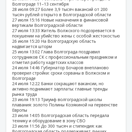
Волгограде 11–13 сентября
28 июля
09:27
Более 3,9 тысяч вакансий от 200
тысяч рублей открыто в Волгоградской области
27 июля
15:16
Новые назначения в финансовой
вертикали Волгоградской области
27 июля
13:33
Житель Волжского подозревается в
покушении на убийство жены с особой жестокостью
26 июля
15:20
На Волгоградскую область
надвигается шторм
25 июля
13:02
Глава Волгограда поздравил
сотрудников СК с профессиональным праздником и
отметил работу кадетских классов
24 июля
14:46
Губернатор Бочаров внепланово
проверил стройки: сроки сорваны в Волжском и
Волгограде
24 июля
12:22
Банки сокращают вакансии, но
активно поднимают зарплаты: главные тренды
рынка труда
23 июля
19:13
Триумф волгоградской школы
плавания: золото Полины Козякиной на первенстве
Европы
23 июля
14:05
Волгоградская область передала
технику и оборудование в зону СВО
23 июля
11:56
До 300 тысяч и стипендия: как
Волгоградская область поддерживает лучших