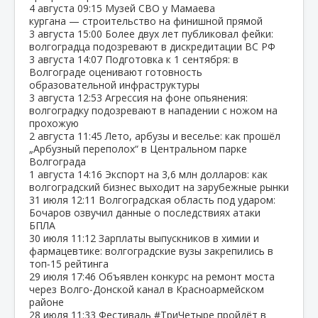
4 августа
09:15
Музей СВО у Мамаева
кургана — строительство на финишной прямой
3 августа
15:00
Более двух лет публиковал фейки:
волгоградца подозревают в дискредитации ВС РФ
3 августа
14:07
Подготовка к 1 сентября: в
Волгограде оценивают готовность
образовательной инфраструктуры
3 августа
12:53
Агрессия на фоне опьянения:
волгоградку подозревают в нападении с ножом на
прохожую
2 августа
11:45
Лето, арбузы и веселье: как прошёл
„Арбузный переполох“ в Центральном парке
Волгограда
1 августа
14:16
Экспорт на 3,6 млн долларов: как
волгоградский бизнес выходит на зарубежные рынки
31 июля
12:11
Волгоградская область под ударом:
Бочаров озвучил данные о последствиях атаки
БПЛА
30 июля
11:12
Зарплаты выпускников в химии и
фармацевтике: волгоградские вузы закрепились в
топ‑15 рейтинга
29 июля
17:46
Объявлен конкурс на ремонт моста
через Волго‑Донской канал в Красноармейском
районе
28 июля
11:33
Фестиваль #ТриЧетыре пройдёт в