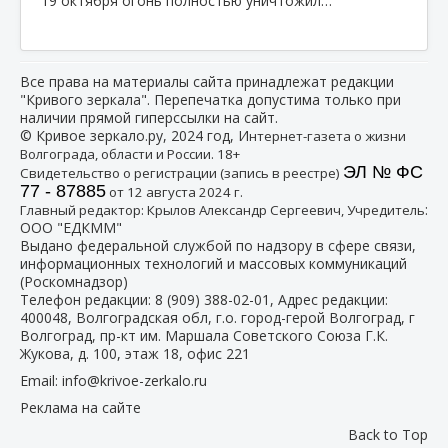
19 октября огонь полностью уничтожил…
Все права на материалы сайта принадлежат редакции
"Кривого зеркала". Перепечатка допустима только при
наличии прямой гиперссылки на сайт.
© Кривое зеркало.ру, 2024 год, И
нтернет-газета о жизни
Волгограда, области и России. 18+
ЭЛ № ФС
Свидетельство о регистрации (запись в реестре)
77 - 87885
от 12 августа 2024 г.
:
Главный редактор: Крылов Александр Сергеевич, Учредитель
ООО "ЕДКММ"
Выдано федеральной службой по надзору в сфере связи,
информационных технологий и массовых коммуникаций
(Роскомнадзор)
Телефон редакции:
8 (909) 388-02-01
, Адрес редакции:
400048, Волгоградская обл, г.о. город-герой Волгоград, г
Волгоград, пр-кт им. Маршала Советского Союза Г.К.
Жукова, д. 100, этаж 18, офис 221
Email:
info@krivoe-zerkalo.ru
Реклама на сайте
Back to Top