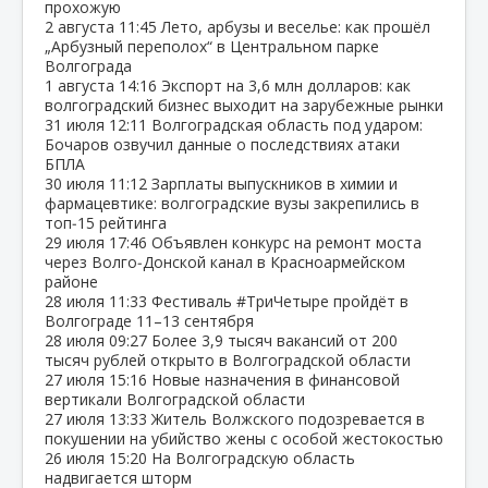
прохожую
2 августа
11:45
Лето, арбузы и веселье: как прошёл
„Арбузный переполох“ в Центральном парке
Волгограда
1 августа
14:16
Экспорт на 3,6 млн долларов: как
волгоградский бизнес выходит на зарубежные рынки
31 июля
12:11
Волгоградская область под ударом:
Бочаров озвучил данные о последствиях атаки
БПЛА
30 июля
11:12
Зарплаты выпускников в химии и
фармацевтике: волгоградские вузы закрепились в
топ‑15 рейтинга
29 июля
17:46
Объявлен конкурс на ремонт моста
через Волго‑Донской канал в Красноармейском
районе
28 июля
11:33
Фестиваль #ТриЧетыре пройдёт в
Волгограде 11–13 сентября
28 июля
09:27
Более 3,9 тысяч вакансий от 200
тысяч рублей открыто в Волгоградской области
27 июля
15:16
Новые назначения в финансовой
вертикали Волгоградской области
27 июля
13:33
Житель Волжского подозревается в
покушении на убийство жены с особой жестокостью
26 июля
15:20
На Волгоградскую область
надвигается шторм