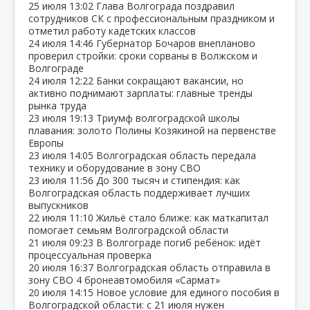
25 июля
13:02
Глава Волгограда поздравил
сотрудников СК с профессиональным праздником и
отметил работу кадетских классов
24 июля
14:46
Губернатор Бочаров внепланово
проверил стройки: сроки сорваны в Волжском и
Волгограде
24 июля
12:22
Банки сокращают вакансии, но
активно поднимают зарплаты: главные тренды
рынка труда
23 июля
19:13
Триумф волгоградской школы
плавания: золото Полины Козякиной на первенстве
Европы
23 июля
14:05
Волгоградская область передала
технику и оборудование в зону СВО
23 июля
11:56
До 300 тысяч и стипендия: как
Волгоградская область поддерживает лучших
выпускников
22 июля
11:10
Жильё стало ближе: как маткапитал
помогает семьям Волгоградской области
21 июля
09:23
В Волгограде погиб ребёнок: идёт
процессуальная проверка
20 июля
16:37
Волгоградская область отправила в
зону СВО 4 бронеавтомобиля «Сармат»
20 июля
14:15
Новое условие для единого пособия в
Волгоградской области: с 21 июля нужен