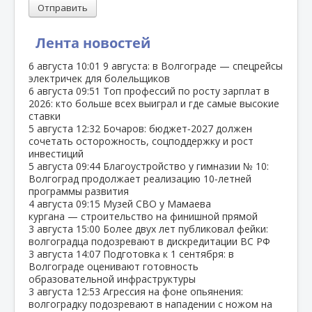
Отправить
Лента новостей
6 августа
10:01
9 августа: в Волгограде — спецрейсы
электричек для болельщиков
6 августа
09:51
Топ профессий по росту зарплат в
2026: кто больше всех выиграл и где самые высокие
ставки
5 августа
12:32
Бочаров: бюджет‑2027 должен
сочетать осторожность, соцподдержку и рост
инвестиций
5 августа
09:44
Благоустройство у гимназии № 10:
Волгоград продолжает реализацию 10‑летней
программы развития
4 августа
09:15
Музей СВО у Мамаева
кургана — строительство на финишной прямой
3 августа
15:00
Более двух лет публиковал фейки:
волгоградца подозревают в дискредитации ВС РФ
3 августа
14:07
Подготовка к 1 сентября: в
Волгограде оценивают готовность
образовательной инфраструктуры
3 августа
12:53
Агрессия на фоне опьянения:
волгоградку подозревают в нападении с ножом на