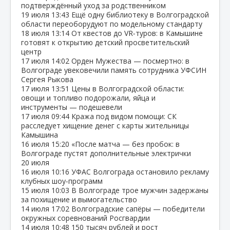
подтверждённый уход за родственником
19 июля
13:43
Ещё одну библиотеку в Волгоградской
области переоборудуют по модельному стандарту
18 июля
13:14
От квестов до VR‑туров: в Камышине
готовят к открытию детский просветительский
центр
17 июля
14:02
Орден Мужества — посмертно: в
Волгограде увековечили память сотрудника УФСИН
Сергея Рыкова
17 июля
13:51
Цены в Волгоградской области:
овощи и топливо подорожали, яйца и
инструменты — подешевели
17 июля
09:44
Кража под видом помощи: СК
расследует хищение денег с карты жительницы
Камышина
16 июля
15:20
«После матча — без пробок: в
Волгограде пустят дополнительные электрички
20 июля
16 июля
10:16
УФАС Волгограда остановило рекламу
клубных шоу‑программ
15 июля
10:03
В Волгограде трое мужчин задержаны
за похищение и вымогательство
14 июля
17:02
Волгоградские сапёры — победители
окружных соревнований Росгвардии
14 июля
10:48
150 тысяч рублей и рост