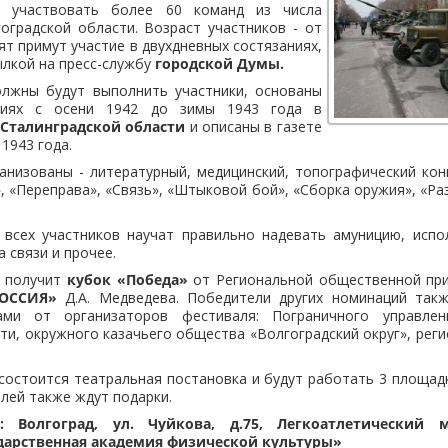
 участвовать более 60 команд из числа
оградской области. Возраст участников - от
бят примут участие в двухдневных состязаниях,
ылкой на пресс-службу
городской Думы.
олжны будут выполнить участники, основаны
тиях с осени 1942 до зимы 1943 года в
Сталинградской области
и описаны в газете
1943 года.
анизованы - литературный, медицинский, топографический кон
, «Переправа», «Связь», «Штыковой бой», «Сборка оружия», «Ра
 всех участников научат правильно надевать амуницию, испо
 связи и прочее.
а получит
кубок «Победа»
от Региональной общественной пр
РОССИЯ»
Д.А. Медведева. Победители других номинаций так
ами от организаторов фестиваля: Пограничного управл
ти, окружного казачьего общества «Волгоградский округ», рег
состоится театральная постановка и будут работать 3 площад
елей также ждут подарки.
: Волгоград, ул. Чуйкова, д.75, Легкоатлетически
ударственная академия физической культуры»