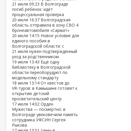
21 июля
09:23
В Волгограде
погиб ребёнок: идёт
процессуальная проверка
20 июля
16:37
Волгоградская
область отправила в зону СВО 4
бронеавтомобиля «Сармат»
20 июля
14:15
Новое условие для
единого пособия в
Волгоградской области: с
21 июля нужен подтверждённый
уход за родственником
19 июля
13:43
Ещё одну
библиотеку в Волгоградской
области переоборудуют по
модельному стандарту
18 июля
13:14
От квестов до
VR‑туров: в Камышине готовят к
открытию детский
просветительский центр
17 июля
14:02
Орден
Мужества — посмертно: в
Волгограде увековечили память
сотрудника УФСИН Сергея
Рыкова
17 июля
13:51
Цены в