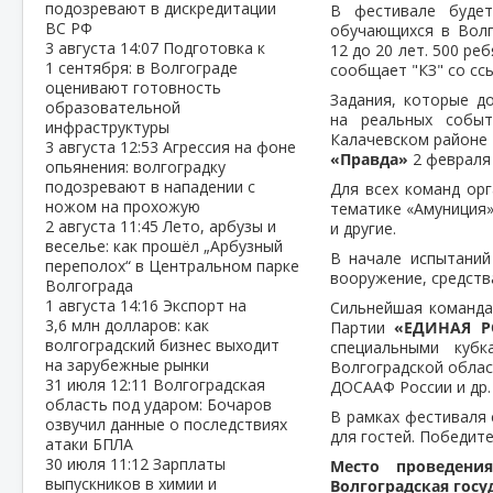
подозревают в дискредитации
В фестивале будет
ВС РФ
обучающихся в Волг
3 августа
14:07
Подготовка к
12 до 20 лет. 500 ре
1 сентября: в Волгограде
сообщает "КЗ" со сс
оценивают готовность
Задания, которые д
образовательной
на реальных собы
инфраструктуры
Калачевском районе
3 августа
12:53
Агрессия на фоне
«Правда»
2 февраля 
опьянения: волгоградку
подозревают в нападении с
Для всех команд орг
ножом на прохожую
тематике «Амуниция»
2 августа
11:45
Лето, арбузы и
и другие.
веселье: как прошёл „Арбузный
В начале испытаний
переполох“ в Центральном парке
вооружение, средства
Волгограда
1 августа
14:16
Экспорт на
Сильнейшая команд
3,6 млн долларов: как
Партии
«ЕДИНАЯ 
волгоградский бизнес выходит
специальными кубк
на зарубежные рынки
Волгоградской облас
31 июля
12:11
Волгоградская
ДОСААФ России и др.
область под ударом: Бочаров
В рамках фестиваля 
озвучил данные о последствиях
для гостей. Победит
атаки БПЛА
30 июля
11:12
Зарплаты
Место проведения
выпускников в химии и
Волгоградская гос