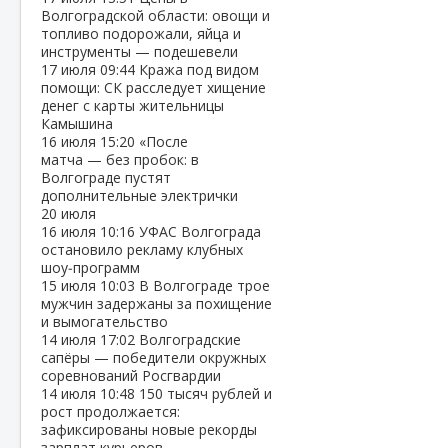
Волгоградской области: овощи и
топливо подорожали, яйца и
инструменты — подешевели
17 июля
09:44
Кража под видом
помощи: СК расследует хищение
денег с карты жительницы
Камышина
16 июля
15:20
«После
матча — без пробок: в
Волгограде пустят
дополнительные электрички
20 июля
16 июля
10:16
УФАС Волгограда
остановило рекламу клубных
шоу‑программ
15 июля
10:03
В Волгограде трое
мужчин задержаны за похищение
и вымогательство
14 июля
17:02
Волгоградские
сапёры — победители окружных
соревнований Росгвардии
14 июля
10:48
150 тысяч рублей и
рост продолжается:
зафиксированы новые рекорды
зарплат курьеров