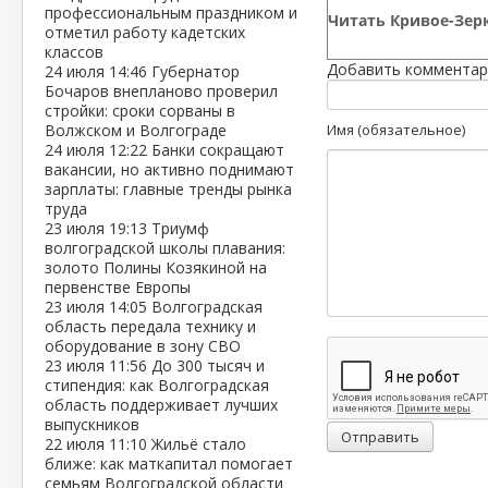
профессиональным праздником и
Читать Кривое-Зерк
отметил работу кадетских
классов
Добавить комментар
24 июля
14:46
Губернатор
Бочаров внепланово проверил
стройки: сроки сорваны в
Волжском и Волгограде
Имя (обязательное)
24 июля
12:22
Банки сокращают
вакансии, но активно поднимают
зарплаты: главные тренды рынка
труда
23 июля
19:13
Триумф
волгоградской школы плавания:
золото Полины Козякиной на
первенстве Европы
23 июля
14:05
Волгоградская
область передала технику и
оборудование в зону СВО
23 июля
11:56
До 300 тысяч и
стипендия: как Волгоградская
область поддерживает лучших
выпускников
Отправить
22 июля
11:10
Жильё стало
ближе: как маткапитал помогает
семьям Волгоградской области