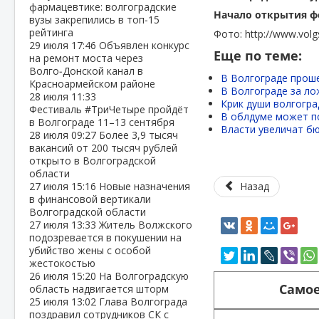
фармацевтике: волгоградские
Начало открытия фес
вузы закрепились в топ‑15
рейтинга
Фото: http://www.volg
29 июля
17:46
Объявлен конкурс
Еще по теме:
на ремонт моста через
Волго‑Донской канал в
В Волгограде прош
Красноармейском районе
В Волгограде за ло
28 июля
11:33
Крик души волгогра
Фестиваль #ТриЧетыре пройдёт
В облдуме может п
в Волгограде 11–13 сентября
Власти увеличат бю
28 июля
09:27
Более 3,9 тысяч
вакансий от 200 тысяч рублей
открыто в Волгоградской
области
27 июля
15:16
Новые назначения
Назад
в финансовой вертикали
Волгоградской области
27 июля
13:33
Житель Волжского
подозревается в покушении на
убийство жены с особой
жестокостью
26 июля
15:20
На Волгоградскую
Самое
область надвигается шторм
25 июля
13:02
Глава Волгограда
поздравил сотрудников СК с