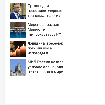
Органы для
пересадки «черные
трансплантологи»
извлекали у еще
Миронов призвал
живых пациентов
Минюст и
Генпрокуратуру РФ
изучить
Женщина и ребёнок
деятельность
погибли из-за
партии Яблоко
непогоды в
Смоленске
МИД России назвал
условие для начала
переговоров о мире
с Украиной