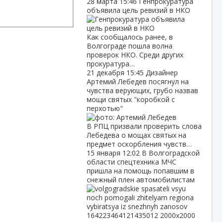
28 марта
15:46
Генпрокуратура
объявила цель ревизий в НКО
Как сообщалось ранее, в
Волгограде пошла волна
проверок НКО. Среди других
прокуратура…
21 декабря
15:45
Дизайнер
Артемий Лебедев посягнул на
чувства верующих, грубо назвав
мощи святых "коробкой с
перхотью"
В РПЦ призвали проверить слова
Лебедева о мощах святых на
предмет оскорбления чувств…
15 января
12:02
В Волгоградской
области спецтехника МЧС
пришла на помощь попавшим в
снежный плен автомобилистам