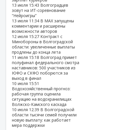
13 июля
15:43
Волгоградцев
зовут на ИТ‑соревнование
“Нейроигры”
13 июля
11:34
В МАХ запущены
комментарии и расширены
возможности авторов
12 июля
15:27
Контракт с
Минобороны в Волгоградской
области: увеличенные выплаты
продлены до конца лета
11 июля
15:18
Волгоград примет
полуфинал федерального смотра
наставников: 500 участников из
ЮФО и СКФО поборются за
выход в финал
10 июля
15:51
Водохозяйственный прогноз:
рабочая группа оценила
ситуацию на водохранилищах
Волжско‑Камского каскада
10 июля
12:39
В Волгоградской
области тысячи семей получили
новую выплату: как работает
мера поддержки