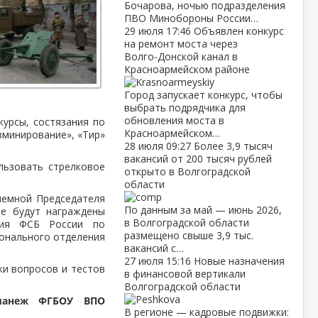
Бочарова, ночью подразделения
ПВО Минобороны России…
29 июля
17:46
Объявлен конкурс
на ремонт моста через
Волго‑Донской канал в
Красноармейском районе
Город запускает конкурс, чтобы
выбрать подрядчика для
обновления моста в
курсы, состязания по
Красноармейском…
зминирование», «Тир»
28 июля
09:27
Более 3,9 тысяч
вакансий от 200 тысяч рублей
льзовать стрелковое
открыто в Волгоградской
области
иемной Председателя
По данным за май — июнь 2026,
же будут награждены
в Волгоградской области
ения ФСБ России по
размещено свыше 3,9 тыс.
ионального отделения
вакансий с…
27 июля
15:16
Новые назначения
ки вопросов и тестов
в финансовой вертикали
Волгоградской области
й манеж ФГБОУ ВПО
В регионе — кадровые подвижки: