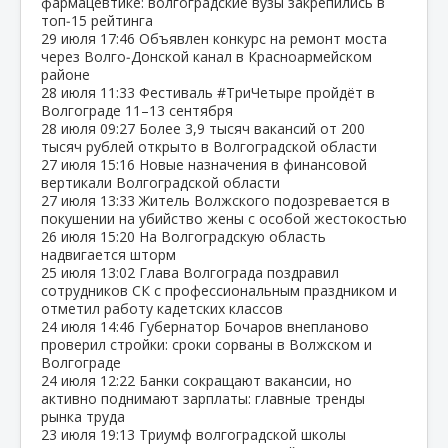
фармацевтике: волгоградские вузы закрепились в
топ‑15 рейтинга
29 июля
17:46
Объявлен конкурс на ремонт моста
через Волго‑Донской канал в Красноармейском
районе
28 июля
11:33
Фестиваль #ТриЧетыре пройдёт в
Волгограде 11–13 сентября
28 июля
09:27
Более 3,9 тысяч вакансий от 200
тысяч рублей открыто в Волгоградской области
27 июля
15:16
Новые назначения в финансовой
вертикали Волгоградской области
27 июля
13:33
Житель Волжского подозревается в
покушении на убийство жены с особой жестокостью
26 июля
15:20
На Волгоградскую область
надвигается шторм
25 июля
13:02
Глава Волгограда поздравил
сотрудников СК с профессиональным праздником и
отметил работу кадетских классов
24 июля
14:46
Губернатор Бочаров внепланово
проверил стройки: сроки сорваны в Волжском и
Волгограде
24 июля
12:22
Банки сокращают вакансии, но
активно поднимают зарплаты: главные тренды
рынка труда
23 июля
19:13
Триумф волгоградской школы