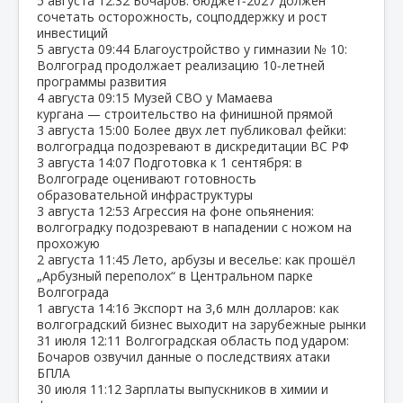
5 августа
12:32
Бочаров: бюджет‑2027 должен
сочетать осторожность, соцподдержку и рост
инвестиций
5 августа
09:44
Благоустройство у гимназии № 10:
Волгоград продолжает реализацию 10‑летней
программы развития
4 августа
09:15
Музей СВО у Мамаева
кургана — строительство на финишной прямой
3 августа
15:00
Более двух лет публиковал фейки:
волгоградца подозревают в дискредитации ВС РФ
3 августа
14:07
Подготовка к 1 сентября: в
Волгограде оценивают готовность
образовательной инфраструктуры
3 августа
12:53
Агрессия на фоне опьянения:
волгоградку подозревают в нападении с ножом на
прохожую
2 августа
11:45
Лето, арбузы и веселье: как прошёл
„Арбузный переполох“ в Центральном парке
Волгограда
1 августа
14:16
Экспорт на 3,6 млн долларов: как
волгоградский бизнес выходит на зарубежные рынки
31 июля
12:11
Волгоградская область под ударом:
Бочаров озвучил данные о последствиях атаки
БПЛА
30 июля
11:12
Зарплаты выпускников в химии и