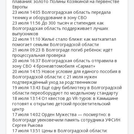
плавания: золото Полины Козякиной на первенстве
Европы
23 июля
14:05
Волгоградская область передала
технику и оборудование в зону СВО
23 июля
11:56
До 300 тысяч и стипендия: как
Волгоградская область поддерживает лучших
выпускников
22 июля
11:10
Жильё стало ближе: как маткапитал
помогает семьям Волгоградской области
21 июля
09:23
В Волгограде погиб ребёнок: идёт
процессуальная проверка
20 июля
16:37
Волгоградская область отправила в
зону СВО 4 бронеавтомобиля «Сармат»
20 июля
14:15
Новое условие для единого пособия в
Волгоградской области: с 21 июля нужен
подтверждённый уход за родственником
19 июля
13:43
Ещё одну библиотеку в Волгоградской
области переоборудуют по модельному стандарту
18 июля
13:14
От квестов до VR‑туров: в Камышине
готовят к открытию детский просветительский
центр
17 июля
14:02
Орден Мужества — посмертно: в
Волгограде увековечили память сотрудника УФСИН
Сергея Рыкова
17 июля
13:51
Цены в Волгоградской области: