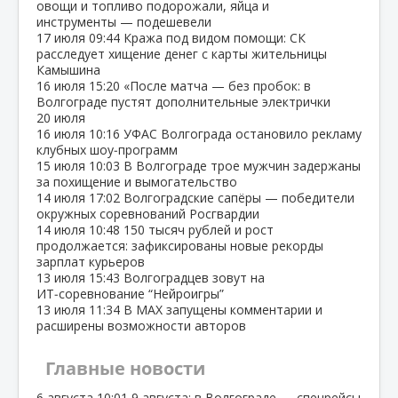
овощи и топливо подорожали, яйца и
инструменты — подешевели
17 июля
09:44
Кража под видом помощи: СК
расследует хищение денег с карты жительницы
Камышина
16 июля
15:20
«После матча — без пробок: в
Волгограде пустят дополнительные электрички
20 июля
16 июля
10:16
УФАС Волгограда остановило рекламу
клубных шоу‑программ
15 июля
10:03
В Волгограде трое мужчин задержаны
за похищение и вымогательство
14 июля
17:02
Волгоградские сапёры — победители
окружных соревнований Росгвардии
14 июля
10:48
150 тысяч рублей и рост
продолжается: зафиксированы новые рекорды
зарплат курьеров
13 июля
15:43
Волгоградцев зовут на
ИТ‑соревнование “Нейроигры”
13 июля
11:34
В МАХ запущены комментарии и
расширены возможности авторов
Главные новости
6 августа
10:01
9 августа: в Волгограде — спецрейсы