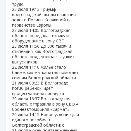
труда
23 июля
19:13
Триумф
волгоградской школы плавания:
золото Полины Козякиной на
первенстве Европы
23 июля
14:05
Волгоградская
область передала технику и
оборудование в зону СВО
23 июля
11:56
До 300 тысяч и
стипендия: как Волгоградская
область поддерживает лучших
выпускников
22 июля
11:10
Жильё стало
ближе: как маткапитал помогает
семьям Волгоградской области
21 июля
09:23
В Волгограде
погиб ребёнок: идёт
процессуальная проверка
20 июля
16:37
Волгоградская
область отправила в зону СВО 4
бронеавтомобиля «Сармат»
20 июля
14:15
Новое условие для
единого пособия в
Волгоградской области: с
21 июля нужен подтверждённый