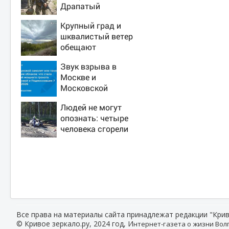
Драпатый
переплюнул
Крупный град и
Сырского
шквалистый ветер
обещают
ульяновцам на
Звук взрыва в
выходные
Москве и
Московской
области 7 августа
Людей не могут
2026 года: Причины,
опознать: четыре
источник, откуда
человека сгорели
был громкий хлопок
заживо в страшном
ДТП на трассе
07/08/2026 –
Новости
Все права на материалы сайта принадлежат редакции "Крив
© Кривое зеркало.ру, 2024 год, И
нтернет-газета о жизни Волг