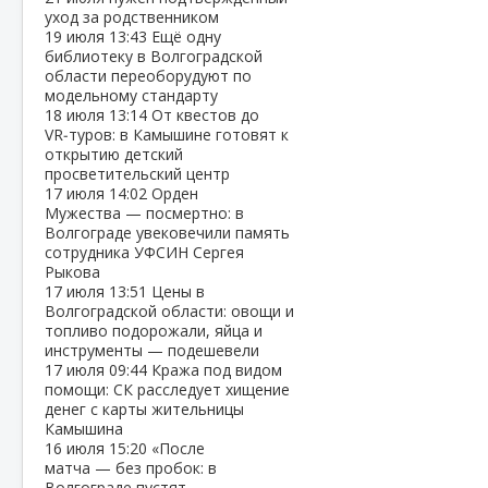
уход за родственником
19 июля
13:43
Ещё одну
библиотеку в Волгоградской
области переоборудуют по
модельному стандарту
18 июля
13:14
От квестов до
VR‑туров: в Камышине готовят к
открытию детский
просветительский центр
17 июля
14:02
Орден
Мужества — посмертно: в
Волгограде увековечили память
сотрудника УФСИН Сергея
Рыкова
17 июля
13:51
Цены в
Волгоградской области: овощи и
топливо подорожали, яйца и
инструменты — подешевели
17 июля
09:44
Кража под видом
помощи: СК расследует хищение
денег с карты жительницы
Камышина
16 июля
15:20
«После
матча — без пробок: в
Волгограде пустят