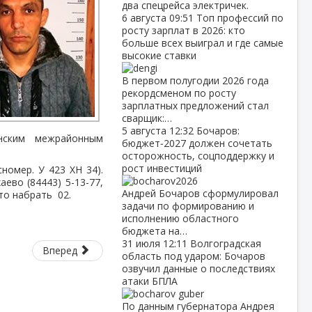
два спецрейса электричек.
6 августа
09:51
Топ профессий по
росту зарплат в 2026: кто
больше всех выиграл и где самые
высокие ставки
В первом полугодии 2026 года
рекордсменом по росту
зарплатных предложений стал
сварщик:…
5 августа
12:32
Бочаров:
нским межрайонным
бюджет‑2027 должен сочетать
осторожность, соцподдержку и
рост инвестиций
номер. У 423 ХН 34).
аево (84443) 5-13-77,
Андрей Бочаров сформулировал
сто набрать
02.
задачи по формированию и
исполнению областного
бюджета на…
31 июля
12:11
Волгоградская
Вперед
область под ударом: Бочаров
озвучил данные о последствиях
атаки БПЛА
По данным губернатора Андрея