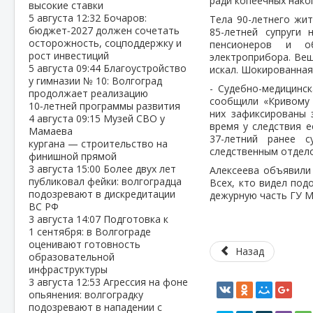
ради копеечных нако
высокие ставки
5 августа
12:32
Бочаров:
Тела 90-летнего жит
бюджет‑2027 должен сочетать
85-летней супруги
осторожность, соцподдержку и
пенсионеров и о
рост инвестиций
электроприбора. Вещ
5 августа
09:44
Благоустройство
искал. Шокированна
у гимназии № 10: Волгоград
- Судебно-медицинск
продолжает реализацию
сообщили «Кривому 
10‑летней программы развития
них зафиксированы 
4 августа
09:15
Музей СВО у
время у следствия е
Мамаева
37-летний ранее 
кургана — строительство на
следственным отдело
финишной прямой
3 августа
15:00
Более двух лет
Алексеева объявили 
публиковал фейки: волгоградца
Всех, кто видел под
подозревают в дискредитации
дежурную часть ГУ М
ВС РФ
3 августа
14:07
Подготовка к
1 сентября: в Волгограде
оценивают готовность
Назад
образовательной
инфраструктуры
3 августа
12:53
Агрессия на фоне
опьянения: волгоградку
подозревают в нападении с