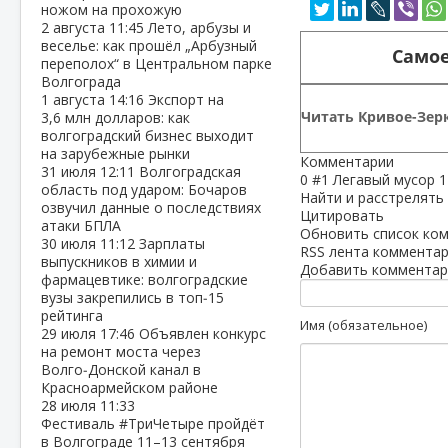
ножом на прохожую
2 августа
11:45
Лето, арбузы и
веселье: как прошёл „Арбузный
Самое
переполох“ в Центральном парке
Волгограда
1 августа
14:16
Экспорт на
Читать Кривое-Зерк
3,6 млн долларов: как
волгоградский бизнес выходит
на зарубежные рынки
Комментарии
31 июля
12:11
Волгоградская
0
#1
Легавый мусор
1
область под ударом: Бочаров
Найти и расстрелять н
озвучил данные о последствиях
Цитировать
атаки БПЛА
Обновить список ко
30 июля
11:12
Зарплаты
RSS лента комментар
выпускников в химии и
Добавить комментар
фармацевтике: волгоградские
вузы закрепились в топ‑15
рейтинга
Имя (обязательное)
29 июля
17:46
Объявлен конкурс
на ремонт моста через
Волго‑Донской канал в
Красноармейском районе
28 июля
11:33
Фестиваль #ТриЧетыре пройдёт
в Волгограде 11–13 сентября