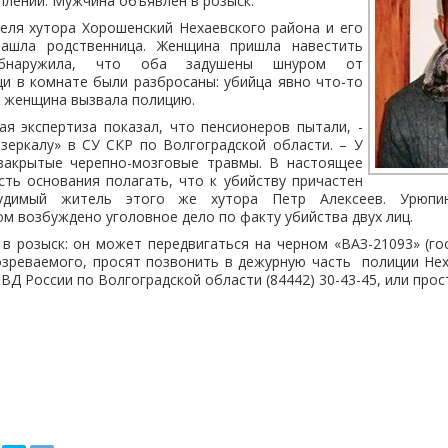
плений. Мужчина объявлен в розыск.
еля хутора Хорошенский Нехаевского района и его
 нашла родственница. Женщина пришла навестить
бнаружила, что оба задушены шнуром от
и в комнате были разбросаны: убийца явно что-то
я женщина вызвала полицию.
ая экспертиза показал, что пенсионеров пытали, -
зеркалу» в СУ СКР по Волгоградской области. – У
закрытые черепно-мозговые травмы. В настоящее
сть основания полагать, что к убийству причастен
судимый житель этого же хутора Петр Алексеев. Урюпи
м возбуждено уголовное дело по факту убийства двух лиц.
в розыск: он может передвигаться на черном «ВАЗ-21093» (гос
озреваемого, просят позвонить в дежурную часть
полиции Нех
ВД России по Волгоградской области (84442) 30-43-45, или про