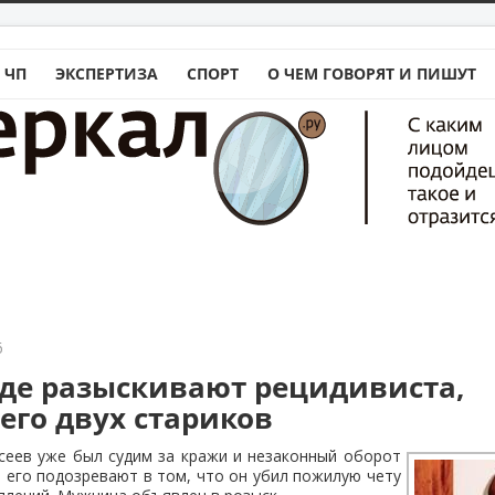
 ЧП
ЭКСПЕРТИЗА
СПОРТ
О ЧЕМ ГОВОРЯТ И ПИШУТ
6
аде разыскивают рецидивиста,
го двух стариков
сеев уже был судим за кражи и незаконный оборот
ь его подозревают в том, что он убил пожилую чету