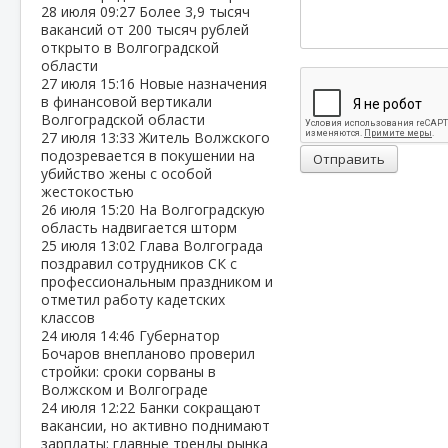
28 июля
09:27
Более 3,9 тысяч
вакансий от 200 тысяч рублей
открыто в Волгоградской
области
27 июля
15:16
Новые назначения
в финансовой вертикали
Волгоградской области
27 июля
13:33
Житель Волжского
подозревается в покушении на
Отправить
убийство жены с особой
жестокостью
26 июля
15:20
На Волгоградскую
область надвигается шторм
25 июля
13:02
Глава Волгограда
поздравил сотрудников СК с
профессиональным праздником и
отметил работу кадетских
классов
24 июля
14:46
Губернатор
Бочаров внепланово проверил
стройки: сроки сорваны в
Волжском и Волгограде
24 июля
12:22
Банки сокращают
вакансии, но активно поднимают
зарплаты: главные тренды рынка