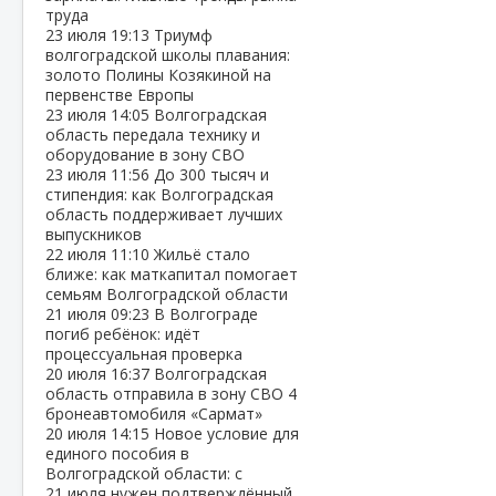
труда
23 июля
19:13
Триумф
волгоградской школы плавания:
золото Полины Козякиной на
первенстве Европы
23 июля
14:05
Волгоградская
область передала технику и
оборудование в зону СВО
23 июля
11:56
До 300 тысяч и
стипендия: как Волгоградская
область поддерживает лучших
выпускников
22 июля
11:10
Жильё стало
ближе: как маткапитал помогает
семьям Волгоградской области
21 июля
09:23
В Волгограде
погиб ребёнок: идёт
процессуальная проверка
20 июля
16:37
Волгоградская
область отправила в зону СВО 4
бронеавтомобиля «Сармат»
20 июля
14:15
Новое условие для
единого пособия в
Волгоградской области: с
21 июля нужен подтверждённый