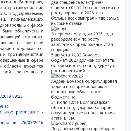
оссии по Волгограду,
два спецрейса электричек.
и и противодействия
6 августа
09:51
Топ профессий по
росту зарплат в 2026: кто
ов, подозреваемые,
больше всех выиграл и где самые
ей, принадлежащих
высокие ставки
одконтрольных фирм-
а были обналичены и
В первом полугодии 2026 года
равляющей компании
рекордсменом по росту
пивших от жителей
зарплатных предложений стал
ование продолжается.
сварщик:…
и и противодействия
5 августа
12:32
Бочаров:
совершенные в сфере
бюджет‑2027 должен сочетать
осторожность, соцподдержку и
й области находится
рост инвестиций
лений, арестованы и
Андрей Бочаров сформулировал
задачи по формированию и
исполнению областного
/2018 09:23
бюджета на…
31 июля
12:11
Волгоградская
09:12
область под ударом: Бочаров
ольное расписание -
озвучил данные о последствиях
атаки БПЛА
вопросов -
26/03/2016
По данным губернатора Андрея