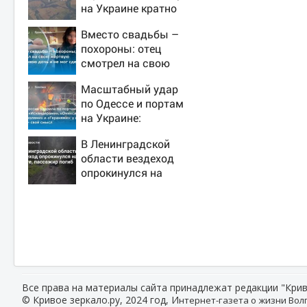
на Украине кратно
увеличилась
Вместо свадьбы –
точность попаданий
похороны: отец
по объектам ВСУ
смотрел на свою
мертвую 16-летнюю
Масштабный удар
дочь и не мог
по Одессе и портам
сдержать слезы
на Украине:
Последние новости,
В Ленинградской
подробности об
области вездеход
ударах России 9
опрокинулся на
августа 2026 года
дороге, пассажир
погиб
Все права на материалы сайта принадлежат редакции "Крив
© Кривое зеркало.ру, 2024 год, И
нтернет-газета о жизни Волг