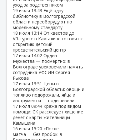
уход за родственником
19 июля
13:43
Ещё одну
библиотеку в Волгоградской
области переоборудуют по
модельному стандарту
18 июля
13:14
От квестов до
VR‑туров: в Камышине готовят к
открытию детский
просветительский центр
17 июля
14:02
Орден
Мужества — посмертно: в
Волгограде увековечили память
сотрудника УФСИН Сергея
Рыкова
17 июля
13:51
Цены в
Волгоградской области: овощи и
топливо подорожали, яйца и
инструменты — подешевели
17 июля
09:44
Кража под видом
помощи: СК расследует хищение
денег с карты жительницы
Камышина
16 июля
15:20
«После
матча — без пробок: в
Волгограде пустят