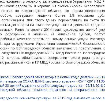
асследования уголовного дела следователи Управления МВД Р
ивниками отдела № 8 Управления экономической безопасност
России по Волгоградской области. По версии оперативник
особом, совершили хищение более 3,8 миллиона рубл
организациям. Для этого деньги перечислялись на счета п
ивным договорам на оказание услуг. Затем денежные средств
аемыми. Ранее, в апреле 2014 года, руководство данной уп
о подозрению в хищении 24 миллионов рублей, посту
 района в качестве оплаты за
коммунальные услуги. Расслед
4 года сотрудниками Управления экономической безопасност
оссии по Волгоградской области выявлено 53 преступления, 
е следственных подразделений ГУ МВД России по Волгоградско
 12 человек, обвиняемых в совершении такого рода преступ
ей, рассказали «КЗ» в ГУ МВД России по Волгоградской области.
иков: Волгоградская элита входит в новый год с долгами -
28/12
ли петицию за СОХРАНЕНИЕ местного времени -
05/11/2018 11:35
ый 33-летний мужчина ограбил девушку-подростка -
05/11/2018 
оградской области наказала педагогов за неправильное шк
оградского комитета культуры за 2015 год вызывают много 