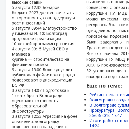
выяснилось в ходе р
высокие ставки
5 августа
12:32
Бочаров:
совместно с операт
бюджет‑2027 должен сочетать
коррупции ГУ МВД 
осторожность, соцподдержку и
мошенническим сп
рост инвестиций
ресурсоснабжающим 
5 августа
09:44
Благоустройство
однодневок по фикт
у гимназии № 10: Волгоград
присвоены подозрев
продолжает реализацию
были задержаны п
10‑летней программы развития
Тракторозаводского
4 августа
09:15
Музей СВО у
Всего с начала 201
Мамаева
кургана — строительство на
коррупции ГУ МВД Р
финишной прямой
ЖКХ. В производств
3 августа
15:00
Более двух лет
32 уголовных дела.
публиковал фейки: волгоградца
находятся под страж
подозревают в дискредитации
Еще по теме:
ВС РФ
3 августа
14:07
Подготовка к
Рейтинг неплательщ
1 сентября: в Волгограде
Волгоградцы созда
оценивают готовность
В Волгограде судим
образовательной
Прокуратура Волг
инфраструктуры
26/03/2016 17:47
3 августа
12:53
Агрессия на фоне
Итоги работы волг
опьянения: волгоградку
14:24
подозревают в нападении с