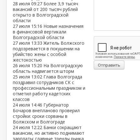
28 июля
09:27
Более 3,9 тысяч
вакансий от 200 тысяч рублей
открыто в Волгоградской
области
27 июля
15:16
Новые назначения
в финансовой вертикали
Волгоградской области
27 июля
13:33
Житель Волжского
подозревается в покушении на
убийство жены с особой
жестокостью
Отправить
26 июля
15:20
На Волгоградскую
область надвигается шторм
25 июля
13:02
Глава Волгограда
поздравил сотрудников СК с
профессиональным праздником и
отметил работу кадетских
классов
24 июля
14:46
Губернатор
Бочаров внепланово проверил
стройки: сроки сорваны в
Волжском и Волгограде
24 июля
12:22
Банки сокращают
вакансии, но активно поднимают
зарплаты: главные тренды рынка