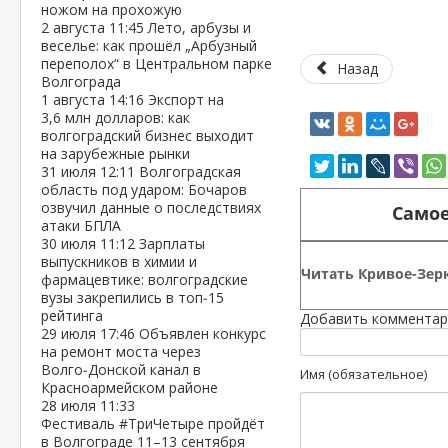
ножом на прохожую
2 августа
11:45
Лето, арбузы и
веселье: как прошёл „Арбузный
переполох“ в Центральном парке
Назад
Волгограда
1 августа
14:16
Экспорт на
3,6 млн долларов: как
волгоградский бизнес выходит
на зарубежные рынки
31 июля
12:11
Волгоградская
область под ударом: Бочаров
озвучил данные о последствиях
Самое
атаки БПЛА
30 июля
11:12
Зарплаты
выпускников в химии и
Читать Кривое-Зерк
фармацевтике: волгоградские
вузы закрепились в топ‑15
рейтинга
Добавить комментар
29 июля
17:46
Объявлен конкурс
на ремонт моста через
Волго‑Донской канал в
Имя (обязательное)
Красноармейском районе
28 июля
11:33
Фестиваль #ТриЧетыре пройдёт
в Волгограде 11–13 сентября