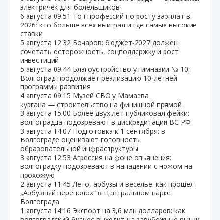
электричек для болельщиков
6 августа
09:51
Топ профессий по росту зарплат в
2026: кто больше всех выиграл и где самые высокие
ставки
5 августа
12:32
Бочаров: бюджет‑2027 должен
сочетать осторожность, соцподдержку и рост
инвестиций
5 августа
09:44
Благоустройство у гимназии № 10:
Волгоград продолжает реализацию 10‑летней
программы развития
4 августа
09:15
Музей СВО у Мамаева
кургана — строительство на финишной прямой
3 августа
15:00
Более двух лет публиковал фейки:
волгоградца подозревают в дискредитации ВС РФ
3 августа
14:07
Подготовка к 1 сентября: в
Волгограде оценивают готовность
образовательной инфраструктуры
3 августа
12:53
Агрессия на фоне опьянения:
волгоградку подозревают в нападении с ножом на
прохожую
2 августа
11:45
Лето, арбузы и веселье: как прошёл
„Арбузный переполох“ в Центральном парке
Волгограда
1 августа
14:16
Экспорт на 3,6 млн долларов: как
волгоградский бизнес выходит на зарубежные рынки