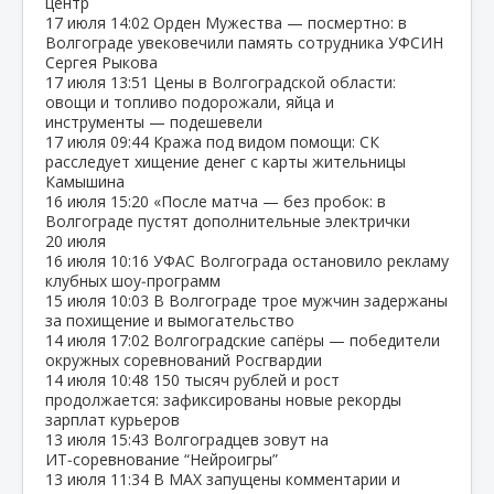
центр
17 июля
14:02
Орден Мужества — посмертно: в
Волгограде увековечили память сотрудника УФСИН
Сергея Рыкова
17 июля
13:51
Цены в Волгоградской области:
овощи и топливо подорожали, яйца и
инструменты — подешевели
17 июля
09:44
Кража под видом помощи: СК
расследует хищение денег с карты жительницы
Камышина
16 июля
15:20
«После матча — без пробок: в
Волгограде пустят дополнительные электрички
20 июля
16 июля
10:16
УФАС Волгограда остановило рекламу
клубных шоу‑программ
15 июля
10:03
В Волгограде трое мужчин задержаны
за похищение и вымогательство
14 июля
17:02
Волгоградские сапёры — победители
окружных соревнований Росгвардии
14 июля
10:48
150 тысяч рублей и рост
продолжается: зафиксированы новые рекорды
зарплат курьеров
13 июля
15:43
Волгоградцев зовут на
ИТ‑соревнование “Нейроигры”
13 июля
11:34
В МАХ запущены комментарии и