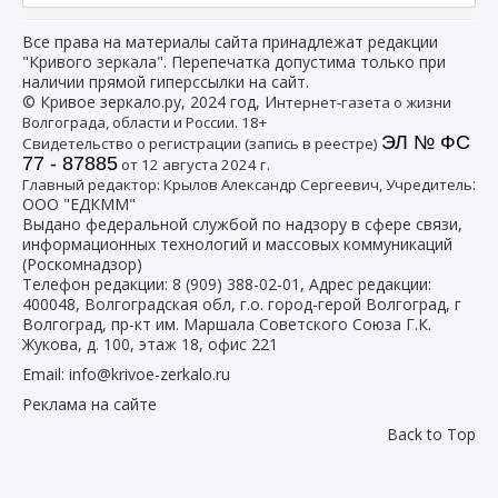
Все права на материалы сайта принадлежат редакции
"Кривого зеркала". Перепечатка допустима только при
наличии прямой гиперссылки на сайт.
© Кривое зеркало.ру, 2024 год, И
нтернет-газета о жизни
Волгограда, области и России. 18+
ЭЛ № ФС
Свидетельство о регистрации (запись в реестре)
77 - 87885
от 12 августа 2024 г.
:
Главный редактор: Крылов Александр Сергеевич, Учредитель
ООО "ЕДКММ"
Выдано федеральной службой по надзору в сфере связи,
информационных технологий и массовых коммуникаций
(Роскомнадзор)
Телефон редакции:
8 (909) 388-02-01
, Адрес редакции:
400048, Волгоградская обл, г.о. город-герой Волгоград, г
Волгоград, пр-кт им. Маршала Советского Союза Г.К.
Жукова, д. 100, этаж 18, офис 221
Email:
info@krivoe-zerkalo.ru
Реклама на сайте
Back to Top