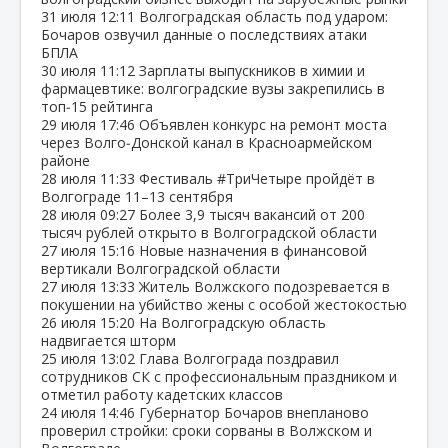
31 июля
12:11
Волгоградская область под ударом:
Бочаров озвучил данные о последствиях атаки
БПЛА
30 июля
11:12
Зарплаты выпускников в химии и
фармацевтике: волгоградские вузы закрепились в
топ‑15 рейтинга
29 июля
17:46
Объявлен конкурс на ремонт моста
через Волго‑Донской канал в Красноармейском
районе
28 июля
11:33
Фестиваль #ТриЧетыре пройдёт в
Волгограде 11–13 сентября
28 июля
09:27
Более 3,9 тысяч вакансий от 200
тысяч рублей открыто в Волгоградской области
27 июля
15:16
Новые назначения в финансовой
вертикали Волгоградской области
27 июля
13:33
Житель Волжского подозревается в
покушении на убийство жены с особой жестокостью
26 июля
15:20
На Волгоградскую область
надвигается шторм
25 июля
13:02
Глава Волгограда поздравил
сотрудников СК с профессиональным праздником и
отметил работу кадетских классов
24 июля
14:46
Губернатор Бочаров внепланово
проверил стройки: сроки сорваны в Волжском и