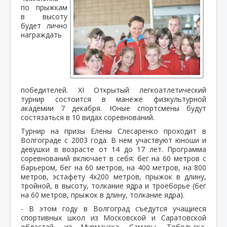
по прыжкам
в высоту
будет лично
награждать
победителей. XI Открытый легкоатлетический
турнир состоится в манеже физкультурной
академии 7 декабря. Юные спортсмены будут
состязаться в 10 видах соревнований.
Турнир на призы Елены Слесаренко проходит в
Волгограде с 2003 года. В нем участвуют юноши и
девушки в возрасте от 14 до 17 лет. Программа
соревнований включает в себя: бег на 60 метров с
барьером, бег на 60 метров, на 400 метров, на 800
метров, эстафету 4x200 метров, прыжок в длину,
тройной, в высоту, толкание ядра и троеборье (бег
на 60 метров, прыжок в длину, толкание ядра).
- В этом году в Волгоград съедутся учащиеся
спортивных школ из Московской и Саратовской
областей, из Мурманска, Самары, Тобольска,