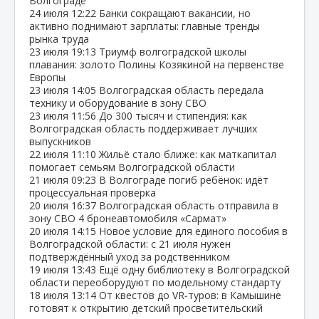
Волгограде
24 июля
12:22
Банки сокращают вакансии, но
активно поднимают зарплаты: главные тренды
рынка труда
23 июля
19:13
Триумф волгоградской школы
плавания: золото Полины Козякиной на первенстве
Европы
23 июля
14:05
Волгоградская область передала
технику и оборудование в зону СВО
23 июля
11:56
До 300 тысяч и стипендия: как
Волгоградская область поддерживает лучших
выпускников
22 июля
11:10
Жильё стало ближе: как маткапитал
помогает семьям Волгоградской области
21 июля
09:23
В Волгограде погиб ребёнок: идёт
процессуальная проверка
20 июля
16:37
Волгоградская область отправила в
зону СВО 4 бронеавтомобиля «Сармат»
20 июля
14:15
Новое условие для единого пособия в
Волгоградской области: с 21 июля нужен
подтверждённый уход за родственником
19 июля
13:43
Ещё одну библиотеку в Волгоградской
области переоборудуют по модельному стандарту
18 июля
13:14
От квестов до VR‑туров: в Камышине
готовят к открытию детский просветительский