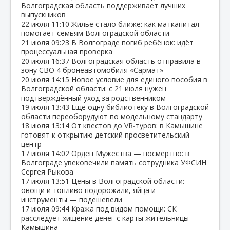
Волгоградская область поддерживает лучших
выпускников
22 июля
11:10
Жильё стало ближе: как маткапитал
помогает семьям Волгоградской области
21 июля
09:23
В Волгограде погиб ребёнок: идёт
процессуальная проверка
20 июля
16:37
Волгоградская область отправила в
зону СВО 4 бронеавтомобиля «Сармат»
20 июля
14:15
Новое условие для единого пособия в
Волгоградской области: с 21 июля нужен
подтверждённый уход за родственником
19 июля
13:43
Ещё одну библиотеку в Волгоградской
области переоборудуют по модельному стандарту
18 июля
13:14
От квестов до VR‑туров: в Камышине
готовят к открытию детский просветительский
центр
17 июля
14:02
Орден Мужества — посмертно: в
Волгограде увековечили память сотрудника УФСИН
Сергея Рыкова
17 июля
13:51
Цены в Волгоградской области:
овощи и топливо подорожали, яйца и
инструменты — подешевели
17 июля
09:44
Кража под видом помощи: СК
расследует хищение денег с карты жительницы
Камышина