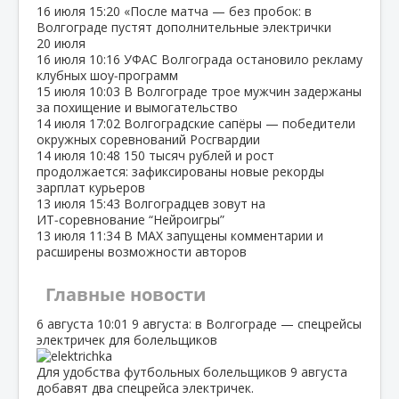
16 июля
15:20
«После матча — без пробок: в
Волгограде пустят дополнительные электрички
20 июля
16 июля
10:16
УФАС Волгограда остановило рекламу
клубных шоу‑программ
15 июля
10:03
В Волгограде трое мужчин задержаны
за похищение и вымогательство
14 июля
17:02
Волгоградские сапёры — победители
окружных соревнований Росгвардии
14 июля
10:48
150 тысяч рублей и рост
продолжается: зафиксированы новые рекорды
зарплат курьеров
13 июля
15:43
Волгоградцев зовут на
ИТ‑соревнование “Нейроигры”
13 июля
11:34
В МАХ запущены комментарии и
расширены возможности авторов
Главные новости
6 августа
10:01
9 августа: в Волгограде — спецрейсы
электричек для болельщиков
Для удобства футбольных болельщиков 9 августа
добавят два спецрейса электричек.