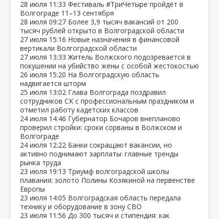
28 июля
11:33
Фестиваль #ТриЧетыре пройдёт в
Волгограде 11–13 сентября
28 июля
09:27
Более 3,9 тысяч вакансий от 200
тысяч рублей открыто в Волгоградской области
27 июля
15:16
Новые назначения в финансовой
вертикали Волгоградской области
27 июля
13:33
Житель Волжского подозревается в
покушении на убийство жены с особой жестокостью
26 июля
15:20
На Волгоградскую область
надвигается шторм
25 июля
13:02
Глава Волгограда поздравил
сотрудников СК с профессиональным праздником и
отметил работу кадетских классов
24 июля
14:46
Губернатор Бочаров внепланово
проверил стройки: сроки сорваны в Волжском и
Волгограде
24 июля
12:22
Банки сокращают вакансии, но
активно поднимают зарплаты: главные тренды
рынка труда
23 июля
19:13
Триумф волгоградской школы
плавания: золото Полины Козякиной на первенстве
Европы
23 июля
14:05
Волгоградская область передала
технику и оборудование в зону СВО
23 июля
11:56
До 300 тысяч и стипендия: как