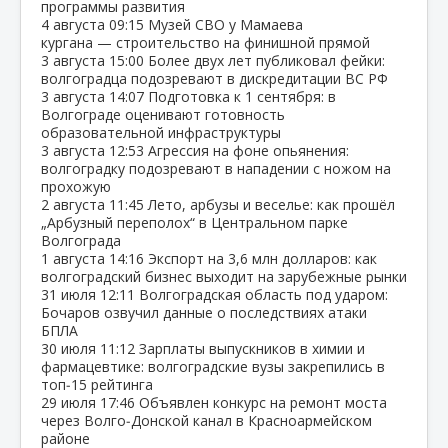
программы развития
4 августа
09:15
Музей СВО у Мамаева
кургана — строительство на финишной прямой
3 августа
15:00
Более двух лет публиковал фейки:
волгоградца подозревают в дискредитации ВС РФ
3 августа
14:07
Подготовка к 1 сентября: в
Волгограде оценивают готовность
образовательной инфраструктуры
3 августа
12:53
Агрессия на фоне опьянения:
волгоградку подозревают в нападении с ножом на
прохожую
2 августа
11:45
Лето, арбузы и веселье: как прошёл
„Арбузный переполох“ в Центральном парке
Волгограда
1 августа
14:16
Экспорт на 3,6 млн долларов: как
волгоградский бизнес выходит на зарубежные рынки
31 июля
12:11
Волгоградская область под ударом:
Бочаров озвучил данные о последствиях атаки
БПЛА
30 июля
11:12
Зарплаты выпускников в химии и
фармацевтике: волгоградские вузы закрепились в
топ‑15 рейтинга
29 июля
17:46
Объявлен конкурс на ремонт моста
через Волго‑Донской канал в Красноармейском
районе