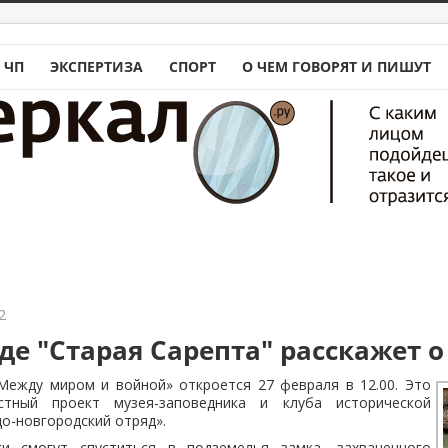
 ЧП
ЭКСПЕРТИЗА
СПОРТ
О ЧЕМ ГОВОРЯТ И ПИШУТ
2
де "Старая Сарепта" расскажет 
 Между миром и войной» откроется 27 февраля в 12.00. Это
тный проект музея-заповедника и клуба исторической
о-новгородский отряд».
ки смогут спуститься в подземелья замка, захваченного