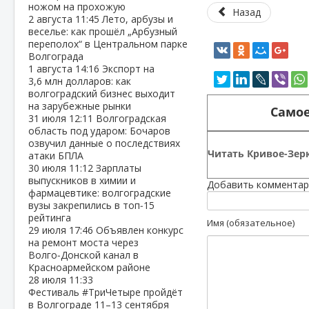
ножом на прохожую
Назад
2 августа
11:45
Лето, арбузы и
веселье: как прошёл „Арбузный
переполох“ в Центральном парке
Волгограда
1 августа
14:16
Экспорт на
3,6 млн долларов: как
волгоградский бизнес выходит
на зарубежные рынки
Самое
31 июля
12:11
Волгоградская
область под ударом: Бочаров
озвучил данные о последствиях
Читать Кривое-Зерк
атаки БПЛА
30 июля
11:12
Зарплаты
выпускников в химии и
Добавить комментар
фармацевтике: волгоградские
вузы закрепились в топ‑15
рейтинга
Имя (обязательное)
29 июля
17:46
Объявлен конкурс
на ремонт моста через
Волго‑Донской канал в
Красноармейском районе
28 июля
11:33
Фестиваль #ТриЧетыре пройдёт
в Волгограде 11–13 сентября