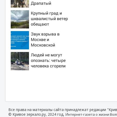
Драпатый
переплюнул
Крупный град и
Сырского
шквалистый ветер
обещают
ульяновцам на
Звук взрыва в
выходные
Москве и
Московской
области 7 августа
Людей не могут
2026 года: Причины,
опознать: четыре
источник, откуда
человека сгорели
был громкий хлопок
заживо в страшном
ДТП на трассе
07/08/2026 –
Новости
Все права на материалы сайта принадлежат редакции "Крив
© Кривое зеркало.ру, 2024 год, И
нтернет-газета о жизни Волг