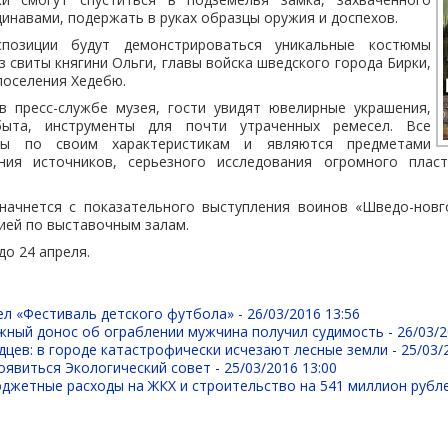
инавами, подержать в руках образцы оружия и доспехов.
позиции будут демонстрироваться уникальные костюмы
з свиты княгини Ольги, главы войска шведского города Бирки,
 поселения Хедебю.
в пресс-службе музея, гости увидят ювелирные украшения,
ыта, инструменты для почти утраченных ремесел. Все
ьны по своим характеристикам и являются предметами
ния источников, серьезного исследования огромного плас
начнется с показательного выступления воинов «Шведо-новг
ией по выставочным залам.
до 24 апреля.
ел «Фестиваль детского футбола» -
26/03/2016 13:56
жный донос об ограблении мужчина получил судимость -
26/03/2
дцев: в городе катастрофически исчезают лесные земли -
25/03/
оявиться Экологический совет -
25/03/2016 13:00
джетные расходы на ЖКХ и строительство на 541 миллион рубл