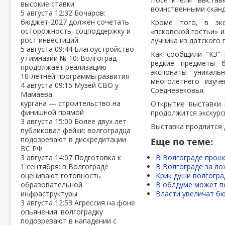
высокие ставки
воинственными сканд
5 августа
12:32
Бочаров:
бюджет‑2027 должен сочетать
Кроме того, в экс
осторожность, соцподдержку и
«псковской гостьи» и
рост инвестиций
лучника из датского
5 августа
09:44
Благоустройство
Как сообщили "КЗ" 
у гимназии № 10: Волгоград
редкие предметы б
продолжает реализацию
экспонаты уникал
10‑летней программы развития
многолетнего изуче
4 августа
09:15
Музей СВО у
Средневековья.
Мамаева
кургана — строительство на
Открытие выставки 
финишной прямой
продолжится экскурс
3 августа
15:00
Более двух лет
Выставка продлится 
публиковал фейки: волгоградца
подозревают в дискредитации
Еще по теме:
ВС РФ
3 августа
14:07
Подготовка к
В Волгограде прош
1 сентября: в Волгограде
В Волгограде за ло
оценивают готовность
Крик души волгогра
образовательной
В облдуме может п
инфраструктуры
Власти увеличат бю
3 августа
12:53
Агрессия на фоне
опьянения: волгоградку
подозревают в нападении с