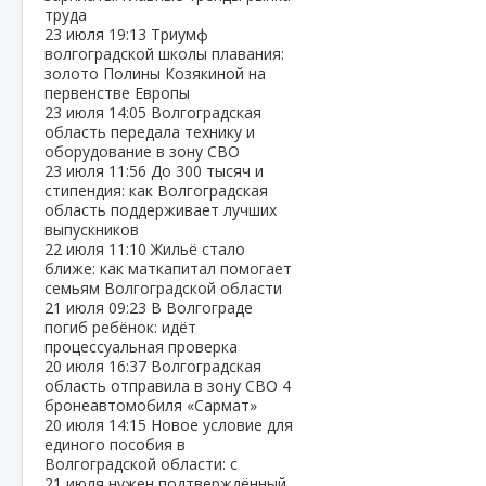
труда
23 июля
19:13
Триумф
волгоградской школы плавания:
золото Полины Козякиной на
первенстве Европы
23 июля
14:05
Волгоградская
область передала технику и
оборудование в зону СВО
23 июля
11:56
До 300 тысяч и
стипендия: как Волгоградская
область поддерживает лучших
выпускников
22 июля
11:10
Жильё стало
ближе: как маткапитал помогает
семьям Волгоградской области
21 июля
09:23
В Волгограде
погиб ребёнок: идёт
процессуальная проверка
20 июля
16:37
Волгоградская
область отправила в зону СВО 4
бронеавтомобиля «Сармат»
20 июля
14:15
Новое условие для
единого пособия в
Волгоградской области: с
21 июля нужен подтверждённый