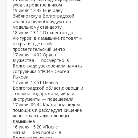
уход за родственником
19 июля
13:43
Ещё одну
библиотеку в Волгоградской
области переоборудуют по
модельному стандарту
18 июля
13:14
От квестов до
VR‑туров: в Камышине готовят к
открытию детский
просветительский центр
17 июля
14:02
Орден
Мужества — посмертно: в
Волгограде увековечили память
сотрудника УФСИН Сергея
Рыкова
17 июля
13:51
Цены в
Волгоградской области: овощи и
топливо подорожали, яйца и
инструменты — подешевели
17 июля
09:44
Кража под видом
помощи: СК расследует хищение
денег с карты жительницы
Камышина
16 июля
15:20
«После
матча — без пробок: в
Волгограде пустят