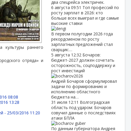
два спецрейса электричек.
6 августа
09:51
Топ профессий по
росту зарплат в 2026: кто
больше всех выиграл и где самые
высокие ставки
В первом полугодии 2026 года
рекордсменом по росту
зарплатных предложений стал
та культуры раннего
сварщик:…
5 августа
12:32
Бочаров:
бюджет‑2027 должен сочетать
ородского отряда» и
осторожность, соцподдержку и
рост инвестиций
Андрей Бочаров сформулировал
задачи по формированию и
исполнению областного
016 08:08
бюджета на…
2016 13:28
31 июля
12:11
Волгоградская
область под ударом: Бочаров
ей -
25/03/2016 11:20
озвучил данные о последствиях
атаки БПЛА
По данным губернатора Андрея