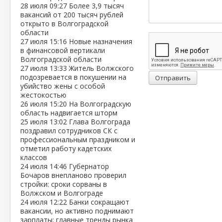
28 июля
09:27
Более 3,9 тысяч
вакансий от 200 тысяч рублей
открыто в Волгоградской
области
27 июля
15:16
Новые назначения
в финансовой вертикали
Волгоградской области
27 июля
13:33
Житель Волжского
подозревается в покушении на
Отправить
убийство жены с особой
жестокостью
26 июля
15:20
На Волгоградскую
область надвигается шторм
25 июля
13:02
Глава Волгограда
поздравил сотрудников СК с
профессиональным праздником и
отметил работу кадетских
классов
24 июля
14:46
Губернатор
Бочаров внепланово проверил
стройки: сроки сорваны в
Волжском и Волгограде
24 июля
12:22
Банки сокращают
вакансии, но активно поднимают
зарплаты: главные тренды рынка