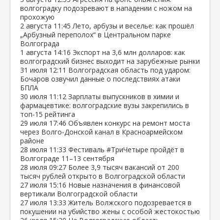
волгоградку подозревают в нападении с ножом на
прохожую
2 августа
11:45
Лето, арбузы и веселье: как прошёл
„Арбузный переполох“ в Центральном парке
Волгограда
1 августа
14:16
Экспорт на 3,6 млн долларов: как
волгоградский бизнес выходит на зарубежные рынки
31 июля
12:11
Волгоградская область под ударом:
Бочаров озвучил данные о последствиях атаки
БПЛА
30 июля
11:12
Зарплаты выпускников в химии и
фармацевтике: волгоградские вузы закрепились в
топ‑15 рейтинга
29 июля
17:46
Объявлен конкурс на ремонт моста
через Волго‑Донской канал в Красноармейском
районе
28 июля
11:33
Фестиваль #ТриЧетыре пройдёт в
Волгограде 11–13 сентября
28 июля
09:27
Более 3,9 тысяч вакансий от 200
тысяч рублей открыто в Волгоградской области
27 июля
15:16
Новые назначения в финансовой
вертикали Волгоградской области
27 июля
13:33
Житель Волжского подозревается в
покушении на убийство жены с особой жестокостью