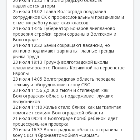
26 июля
15:20
На Волгоградскую область
надвигается шторм
25 июля
13:02
Глава Волгограда поздравил
сотрудников СК с профессиональным праздником и
отметил работу кадетских классов
24 июля
14:46
Губернатор Бочаров внепланово
проверил стройки: сроки сорваны в Волжском и
Волгограде
24 июля
12:22
Банки сокращают вакансии, но
активно поднимают зарплаты: главные тренды
рынка труда
23 июля
19:13
Триумф волгоградской школы
плавания: золото Полины Козякиной на первенстве
Европы
23 июля
14:05
Волгоградская область передала
технику и оборудование в зону СВО
23 июля
11:56
До 300 тысяч и стипендия: как
Волгоградская область поддерживает лучших
выпускников
22 июля
11:10
Жильё стало ближе: как маткапитал
помогает семьям Волгоградской области
21 июля
09:23
В Волгограде погиб ребёнок: идёт
процессуальная проверка
20 июля
16:37
Волгоградская область отправила в
зону СВО 4 бронеавтомобиля «Сармат»