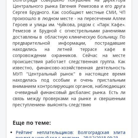
Центрального рынка Евгения Ремезова и его друга
Сергея Брудного. Как сообщают местные СМИ, ЧП
произошло в людном месте - на пересечении Аллеи
Героев и улицы им. Чуйкова, рядом с «Парк Кафе».
Ремезов и Брудной с огнестрельными ранениями
доставлены в
областную клиническую больницу. По
предварительной информации, пострадавшие
находились на летней террасе кафе в
сопровождении охранников. Сейчас на месте
происшествия работает следственная группа. Как
известно, финансово-хозяйственная деятельность
МУП "Центральный рынок" в настоящее время
находилась под особым и очень пристальным
вниманием контролирующих органов, наблюдающих
очевидный финансовый дисбаланс рынка. Есть ли
связь между проверками на рынке и свершенным
преступлением- выяснять следствию
Еще по теме:
Рейтинг неплательщиков: Волгоградская элита
входит в новый год с долгами -
28/12/2018 09:23