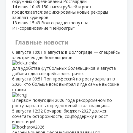
окружных соревнований Росгвардии
14 июля
10:48
150 тысяч рублей и рост
продолжается: зафиксированы новые рекорды
зарплат курьеров
13 июля
15:43
Волгоградцев зовут на
ИТ‑соревнование “Нейроигры”
Главные новости
6 августа
10:01
9 августа: в Волгограде — спецрейсы
электричек для болельщиков
Для удобства футбольных болельщиков 9 августа
добавят два спецрейса электричек.
6 августа
09:51
Топ профессий по росту зарплат в
2026: кто больше всех выиграл и где самые высокие
ставки
В первом полугодии 2026 года рекордсменом по
росту зарплатных предложений стал сварщик:…
5 августа
12:32
Бочаров: бюджет‑2027 должен
сочетать осторожность, соцподдержку и рост
инвестиций
Андрей Бочаров сформулировал задачи по