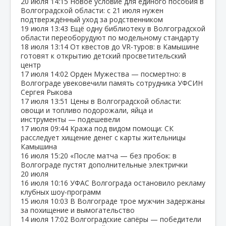
20 июля
14:15
Новое условие для единого пособия в
Волгоградской области: с 21 июля нужен
подтверждённый уход за родственником
19 июля
13:43
Ещё одну библиотеку в Волгоградской
области переоборудуют по модельному стандарту
18 июля
13:14
От квестов до VR‑туров: в Камышине
готовят к открытию детский просветительский
центр
17 июля
14:02
Орден Мужества — посмертно: в
Волгограде увековечили память сотрудника УФСИН
Сергея Рыкова
17 июля
13:51
Цены в Волгоградской области:
овощи и топливо подорожали, яйца и
инструменты — подешевели
17 июля
09:44
Кража под видом помощи: СК
расследует хищение денег с карты жительницы
Камышина
16 июля
15:20
«После матча — без пробок: в
Волгограде пустят дополнительные электрички
20 июля
16 июля
10:16
УФАС Волгограда остановило рекламу
клубных шоу‑программ
15 июля
10:03
В Волгограде трое мужчин задержаны
за похищение и вымогательство
14 июля
17:02
Волгоградские сапёры — победители