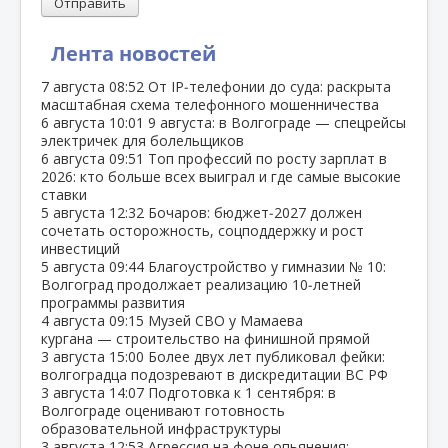
Отправить
Лента новостей
7 августа
08:52
От IP‑телефонии до суда: раскрыта
масштабная схема телефонного мошенничества
6 августа
10:01
9 августа: в Волгограде — спецрейсы
электричек для болельщиков
6 августа
09:51
Топ профессий по росту зарплат в
2026: кто больше всех выиграл и где самые высокие
ставки
5 августа
12:32
Бочаров: бюджет‑2027 должен
сочетать осторожность, соцподдержку и рост
инвестиций
5 августа
09:44
Благоустройство у гимназии № 10:
Волгоград продолжает реализацию 10‑летней
программы развития
4 августа
09:15
Музей СВО у Мамаева
кургана — строительство на финишной прямой
3 августа
15:00
Более двух лет публиковал фейки:
волгоградца подозревают в дискредитации ВС РФ
3 августа
14:07
Подготовка к 1 сентября: в
Волгограде оценивают готовность
образовательной инфраструктуры
3 августа
12:53
Агрессия на фоне опьянения: