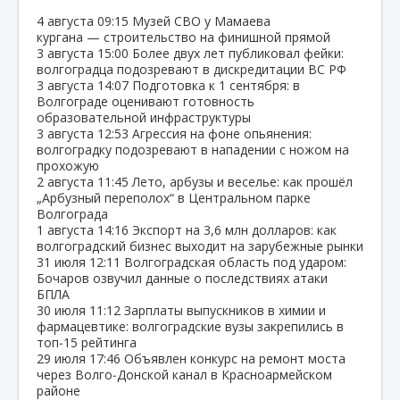
4 августа
09:15
Музей СВО у Мамаева
кургана — строительство на финишной прямой
3 августа
15:00
Более двух лет публиковал фейки:
волгоградца подозревают в дискредитации ВС РФ
3 августа
14:07
Подготовка к 1 сентября: в
Волгограде оценивают готовность
образовательной инфраструктуры
3 августа
12:53
Агрессия на фоне опьянения:
волгоградку подозревают в нападении с ножом на
прохожую
2 августа
11:45
Лето, арбузы и веселье: как прошёл
„Арбузный переполох“ в Центральном парке
Волгограда
1 августа
14:16
Экспорт на 3,6 млн долларов: как
волгоградский бизнес выходит на зарубежные рынки
31 июля
12:11
Волгоградская область под ударом:
Бочаров озвучил данные о последствиях атаки
БПЛА
30 июля
11:12
Зарплаты выпускников в химии и
фармацевтике: волгоградские вузы закрепились в
топ‑15 рейтинга
29 июля
17:46
Объявлен конкурс на ремонт моста
через Волго‑Донской канал в Красноармейском
районе