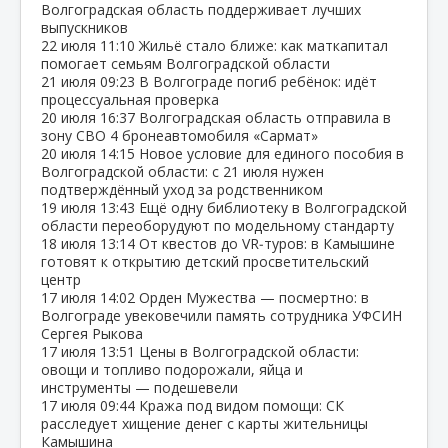
Волгоградская область поддерживает лучших
выпускников
22 июля
11:10
Жильё стало ближе: как маткапитал
помогает семьям Волгоградской области
21 июля
09:23
В Волгограде погиб ребёнок: идёт
процессуальная проверка
20 июля
16:37
Волгоградская область отправила в
зону СВО 4 бронеавтомобиля «Сармат»
20 июля
14:15
Новое условие для единого пособия в
Волгоградской области: с 21 июля нужен
подтверждённый уход за родственником
19 июля
13:43
Ещё одну библиотеку в Волгоградской
области переоборудуют по модельному стандарту
18 июля
13:14
От квестов до VR‑туров: в Камышине
готовят к открытию детский просветительский
центр
17 июля
14:02
Орден Мужества — посмертно: в
Волгограде увековечили память сотрудника УФСИН
Сергея Рыкова
17 июля
13:51
Цены в Волгоградской области:
овощи и топливо подорожали, яйца и
инструменты — подешевели
17 июля
09:44
Кража под видом помощи: СК
расследует хищение денег с карты жительницы
Камышина