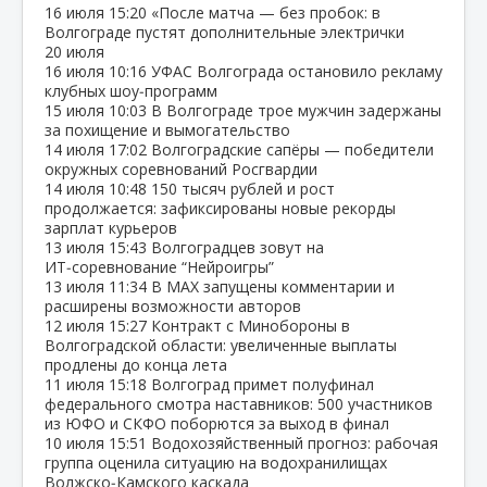
16 июля
15:20
«После матча — без пробок: в
Волгограде пустят дополнительные электрички
20 июля
16 июля
10:16
УФАС Волгограда остановило рекламу
клубных шоу‑программ
15 июля
10:03
В Волгограде трое мужчин задержаны
за похищение и вымогательство
14 июля
17:02
Волгоградские сапёры — победители
окружных соревнований Росгвардии
14 июля
10:48
150 тысяч рублей и рост
продолжается: зафиксированы новые рекорды
зарплат курьеров
13 июля
15:43
Волгоградцев зовут на
ИТ‑соревнование “Нейроигры”
13 июля
11:34
В МАХ запущены комментарии и
расширены возможности авторов
12 июля
15:27
Контракт с Минобороны в
Волгоградской области: увеличенные выплаты
продлены до конца лета
11 июля
15:18
Волгоград примет полуфинал
федерального смотра наставников: 500 участников
из ЮФО и СКФО поборются за выход в финал
10 июля
15:51
Водохозяйственный прогноз: рабочая
группа оценила ситуацию на водохранилищах
Волжско‑Камского каскада