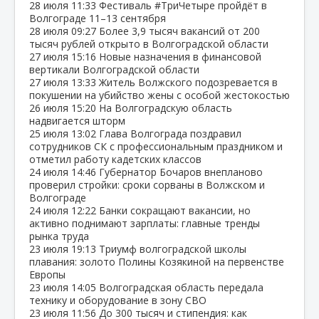
28 июля
11:33
Фестиваль #ТриЧетыре пройдёт в
Волгограде 11–13 сентября
28 июля
09:27
Более 3,9 тысяч вакансий от 200
тысяч рублей открыто в Волгоградской области
27 июля
15:16
Новые назначения в финансовой
вертикали Волгоградской области
27 июля
13:33
Житель Волжского подозревается в
покушении на убийство жены с особой жестокостью
26 июля
15:20
На Волгоградскую область
надвигается шторм
25 июля
13:02
Глава Волгограда поздравил
сотрудников СК с профессиональным праздником и
отметил работу кадетских классов
24 июля
14:46
Губернатор Бочаров внепланово
проверил стройки: сроки сорваны в Волжском и
Волгограде
24 июля
12:22
Банки сокращают вакансии, но
активно поднимают зарплаты: главные тренды
рынка труда
23 июля
19:13
Триумф волгоградской школы
плавания: золото Полины Козякиной на первенстве
Европы
23 июля
14:05
Волгоградская область передала
технику и оборудование в зону СВО
23 июля
11:56
До 300 тысяч и стипендия: как