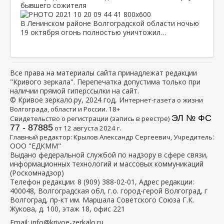
бывшего сожителя
В Ленинском районе Волгоградской области ночью
19 октября огонь полностью уничтожил…
Все права на материалы сайта принадлежат редакции
"Кривого зеркала". Перепечатка допустима только при
наличии прямой гиперссылки на сайт.
© Кривое зеркало.ру, 2024 год, И
нтернет-газета о жизни
Волгограда, области и России. 18+
ЭЛ № ФС
Свидетельство о регистрации (запись в реестре)
77 - 87885
от 12 августа 2024 г.
:
Главный редактор: Крылов Александр Сергеевич, Учредитель
ООО "ЕДКММ"
Выдано федеральной службой по надзору в сфере связи,
информационных технологий и массовых коммуникаций
(Роскомнадзор)
Телефон редакции:
8 (909) 388-02-01
, Адрес редакции:
400048, Волгоградская обл, г.о. город-герой Волгоград, г
Волгоград, пр-кт им. Маршала Советского Союза Г.К.
Жукова, д. 100, этаж 18, офис 221
Email:
info@krivoe-zerkalo.ru