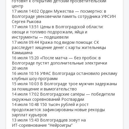
готовят к открытию детский просветительский
центр
17 июля
14:02
Орден Мужества — посмертно: в
Волгограде увековечили память сотрудника УФСИН
Сергея Рыкова
17 июля
13:51
Цены в Волгоградской области:
овощи и топливо подорожали, яйца и
инструменты — подешевели
17 июля
09:44
Кража под видом помощи: СК
расследует хищение денег с карты жительницы
Камышина
16 июля
15:20
«После матча — без пробок: в
Волгограде пустят дополнительные электрички
20 июля
16 июля
10:16
УФАС Волгограда остановило рекламу
клубных шоу‑программ
15 июля
10:03
В Волгограде трое мужчин задержаны
за похищение и вымогательство
14 июля
17:02
Волгоградские сапёры — победители
окружных соревнований Росгвардии
14 июля
10:48
150 тысяч рублей и рост
продолжается: зафиксированы новые рекорды
зарплат курьеров
13 июля
15:43
Волгоградцев зовут на
ИТ‑соревнование “Нейроигры”