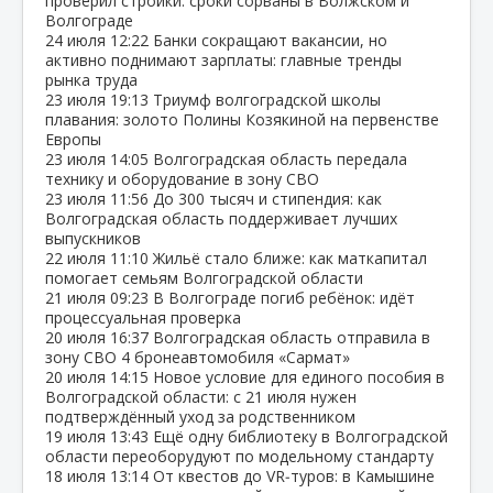
проверил стройки: сроки сорваны в Волжском и
Волгограде
24 июля
12:22
Банки сокращают вакансии, но
активно поднимают зарплаты: главные тренды
рынка труда
23 июля
19:13
Триумф волгоградской школы
плавания: золото Полины Козякиной на первенстве
Европы
23 июля
14:05
Волгоградская область передала
технику и оборудование в зону СВО
23 июля
11:56
До 300 тысяч и стипендия: как
Волгоградская область поддерживает лучших
выпускников
22 июля
11:10
Жильё стало ближе: как маткапитал
помогает семьям Волгоградской области
21 июля
09:23
В Волгограде погиб ребёнок: идёт
процессуальная проверка
20 июля
16:37
Волгоградская область отправила в
зону СВО 4 бронеавтомобиля «Сармат»
20 июля
14:15
Новое условие для единого пособия в
Волгоградской области: с 21 июля нужен
подтверждённый уход за родственником
19 июля
13:43
Ещё одну библиотеку в Волгоградской
области переоборудуют по модельному стандарту
18 июля
13:14
От квестов до VR‑туров: в Камышине