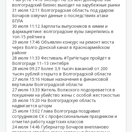
волгоградский бизнес выходит на зарубежные рынки
31 июля
12:11
Волгоградская область под ударом:
Бочаров озвучил данные о последствиях атаки
БПЛА
30 июля
11:12
Зарплаты выпускников в химии и
фармацевтике: волгоградские вузы закрепились в
топ‑15 рейтинга
29 июля
17:46
Объявлен конкурс на ремонт моста
через Волго‑Донской канал в Красноармейском
районе
28 июля
11:33
Фестиваль #ТриЧетыре пройдёт в
Волгограде 11–13 сентября
28 июля
09:27
Более 3,9 тысяч вакансий от 200
тысяч рублей открыто в Волгоградской области
27 июля
15:16
Новые назначения в финансовой
вертикали Волгоградской области
27 июля
13:33
Житель Волжского подозревается в
покушении на убийство жены с особой жестокостью
26 июля
15:20
На Волгоградскую область
надвигается шторм
25 июля
13:02
Глава Волгограда поздравил
сотрудников СК с профессиональным праздником и
отметил работу кадетских классов
24 июля
14:46
Губернатор Бочаров внепланово