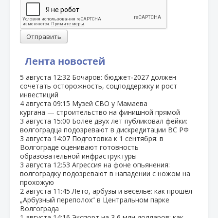
Отправить
Лента новостей
5 августа
12:32
Бочаров: бюджет‑2027 должен
сочетать осторожность, соцподдержку и рост
инвестиций
4 августа
09:15
Музей СВО у Мамаева
кургана — строительство на финишной прямой
3 августа
15:00
Более двух лет публиковал фейки:
волгоградца подозревают в дискредитации ВС РФ
3 августа
14:07
Подготовка к 1 сентября: в
Волгограде оценивают готовность
образовательной инфраструктуры
3 августа
12:53
Агрессия на фоне опьянения:
волгоградку подозревают в нападении с ножом на
прохожую
2 августа
11:45
Лето, арбузы и веселье: как прошёл
„Арбузный переполох“ в Центральном парке
Волгограда
1 августа
14:16
Экспорт на 3,6 млн долларов: как