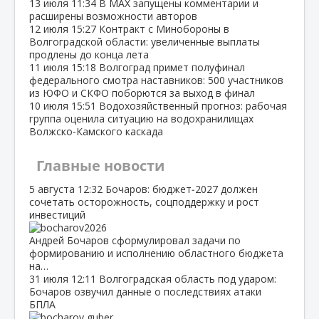
13 июля
11:34
В МАХ запущены комментарии и
расширены возможности авторов
12 июля
15:27
Контракт с Минобороны в
Волгоградской области: увеличенные выплаты
продлены до конца лета
11 июля
15:18
Волгоград примет полуфинал
федерального смотра наставников: 500 участников
из ЮФО и СКФО поборются за выход в финал
10 июля
15:51
Водохозяйственный прогноз: рабочая
группа оценила ситуацию на водохранилищах
Волжско‑Камского каскада
Главные новости
5 августа
12:32
Бочаров: бюджет‑2027 должен
сочетать осторожность, соцподдержку и рост
инвестиций
Андрей Бочаров сформулировал задачи по
формированию и исполнению областного бюджета
на…
31 июля
12:11
Волгоградская область под ударом:
Бочаров озвучил данные о последствиях атаки
БПЛА