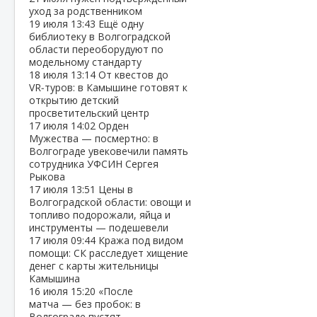
уход за родственником
19 июля
13:43
Ещё одну
библиотеку в Волгоградской
области переоборудуют по
модельному стандарту
18 июля
13:14
От квестов до
VR‑туров: в Камышине готовят к
открытию детский
просветительский центр
17 июля
14:02
Орден
Мужества — посмертно: в
Волгограде увековечили память
сотрудника УФСИН Сергея
Рыкова
17 июля
13:51
Цены в
Волгоградской области: овощи и
топливо подорожали, яйца и
инструменты — подешевели
17 июля
09:44
Кража под видом
помощи: СК расследует хищение
денег с карты жительницы
Камышина
16 июля
15:20
«После
матча — без пробок: в
Волгограде пустят