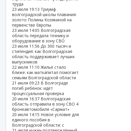
труда
23 июля
19:13
Триумф
волгоградской школы плавания:
золото Полины Козякиной на
первенстве Европы
23 июля
14:05
Волгоградская
область передала технику и
оборудование в зону СВО
23 июля
11:56
До 300 тысяч и
стипендия: как Волгоградская
область поддерживает лучших
выпускников
22 июля
11:10
Жильё стало
ближе: как маткапитал помогает
семьям Волгоградской области
21 июля
09:23
В Волгограде
погиб ребёнок: идёт
процессуальная проверка
20 июля
16:37
Волгоградская
область отправила в зону СВО 4
бронеавтомобиля «Сармат»
20 июля
14:15
Новое условие для
единого пособия в
Волгоградской области: с
21 июля нужен подтверждённый