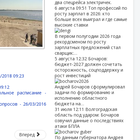
два спецрейса электричек.
6 августа
09:51
Топ профессий по
росту зарплат в 2026: кто
больше всех выиграл и где самые
высокие ставки
В первом полугодии 2026 года
рекордсменом по росту
зарплатных предложений стал
сварщик:…
5 августа
12:32
Бочаров:
бюджет‑2027 должен сочетать
осторожность, соцподдержку и
рост инвестиций
/2018 09:23
Андрей Бочаров сформулировал
09:12
задачи по формированию и
ольное расписание -
исполнению областного
бюджета на…
вопросов -
26/03/2016
31 июля
12:11
Волгоградская
область под ударом: Бочаров
озвучил данные о последствиях
атаки БПЛА
Вперед
По данным губернатора Андрея