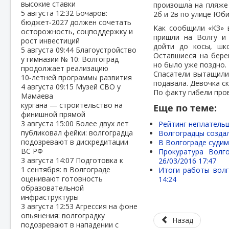
высокие ставки
произошла на пляже
5 августа
12:32
Бочаров:
2б и 2в по улице Юби
бюджет‑2027 должен сочетать
Как сообщили «КЗ» 
осторожность, соцподдержку и
пришли на Волгу и 
рост инвестиций
дойти до косы, шк
5 августа
09:44
Благоустройство
Оставшиеся на бере
у гимназии № 10: Волгоград
но было уже поздно.
продолжает реализацию
Спасатели вытащили 
10‑летней программы развития
подавала. Девочка с
4 августа
09:15
Музей СВО у
По факту гибели про
Мамаева
кургана — строительство на
Еще по теме:
финишной прямой
3 августа
15:00
Более двух лет
Рейтинг неплательщ
публиковал фейки: волгоградца
Волгоградцы созда
подозревают в дискредитации
В Волгограде судим
ВС РФ
Прокуратура Волг
3 августа
14:07
Подготовка к
26/03/2016 17:47
1 сентября: в Волгограде
Итоги работы волг
оценивают готовность
14:24
образовательной
инфраструктуры
3 августа
12:53
Агрессия на фоне
опьянения: волгоградку
Назад
подозревают в нападении с