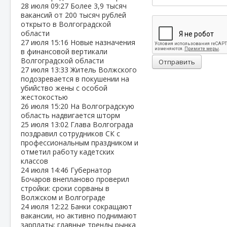
28 июля
09:27
Более 3,9 тысяч
вакансий от 200 тысяч рублей
открыто в Волгоградской
области
27 июля
15:16
Новые назначения
в финансовой вертикали
Волгоградской области
Отправить
27 июля
13:33
Житель Волжского
подозревается в покушении на
убийство жены с особой
жестокостью
26 июля
15:20
На Волгоградскую
область надвигается шторм
25 июля
13:02
Глава Волгограда
поздравил сотрудников СК с
профессиональным праздником и
отметил работу кадетских
классов
24 июля
14:46
Губернатор
Бочаров внепланово проверил
стройки: сроки сорваны в
Волжском и Волгограде
24 июля
12:22
Банки сокращают
вакансии, но активно поднимают
зарплаты: главные тренды рынка