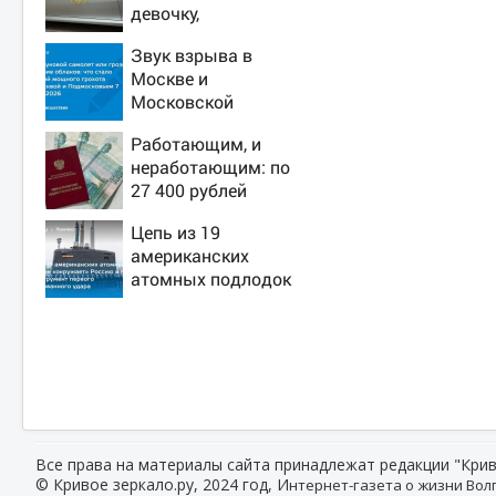
девочку,
ворвавшись в
Звук взрыва в
квартиру
Москве и
Московской
области 7 августа
Работающим, и
2026 года: Причины,
неработающим: по
источник, откуда
27 400 рублей
был громкий хлопок
вручат пенсионерам
Цепь из 19
в сентябре -
американских
PrimaMedia.ru
атомных подлодок
«окружает» Россию
и Китай: это
инструмент первого
массированного
удара
Все права на материалы сайта принадлежат редакции "Крив
© Кривое зеркало.ру, 2024 год, И
нтернет-газета о жизни Волг