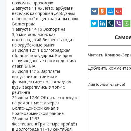
ножом на прохожую
2 августа
11:45
Лето, арбузы и
веселье: как прошёл „Арбузный
переполох“ в Центральном парке
Волгограда
1 августа
14:16
Экспорт на
3,6 млн долларов: как
Самое
волгоградский бизнес выходит
на зарубежные рынки
31 июля
12:11
Волгоградская
Читать Кривое-Зерк
область под ударом: Бочаров
озвучил данные о последствиях
атаки БПЛА
Добавить комментар
30 июля
11:12
Зарплаты
выпускников в химии и
фармацевтике: волгоградские
Имя (обязательное)
вузы закрепились в топ‑15
рейтинга
29 июля
17:46
Объявлен конкурс
на ремонт моста через
Волго‑Донской канал в
Красноармейском районе
28 июля
11:33
Фестиваль #ТриЧетыре пройдёт
в Волгограде 11–13 сентября