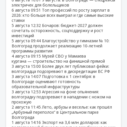
электричек для болельщиков
6 августа
09:51
Топ профессий по росту зарплат в
2026: кто больше всех выиграл и где самые высокие
ставки
5 августа
12:32
Бочаров: бюджет‑2027 должен
сочетать осторожность, соцподдержку и рост
инвестиций
5 августа
09:44
Благоустройство у гимназии № 10:
Волгоград продолжает реализацию 10‑летней
программы развития
4 августа
09:15
Музей СВО у Мамаева
кургана — строительство на финишной прямой
3 августа
15:00
Более двух лет публиковал фейки:
волгоградца подозревают в дискредитации ВС РФ
3 августа
14:07
Подготовка к 1 сентября: в
Волгограде оценивают готовность
образовательной инфраструктуры
3 августа
12:53
Агрессия на фоне опьянения:
волгоградку подозревают в нападении с ножом на
прохожую
2 августа
11:45
Лето, арбузы и веселье: как прошёл
„Арбузный переполох“ в Центральном парке
Волгограда
1 августа
14:16
Экспорт на 3,6 млн долларов: как