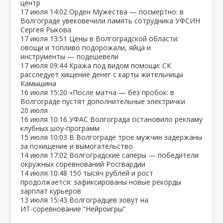
центр
17 июля
14:02
Орден Мужества — посмертно: в
Волгограде увековечили память сотрудника УФСИН
Сергея Рыкова
17 июля
13:51
Цены в Волгоградской области:
овощи и топливо подорожали, яйца и
инструменты — подешевели
17 июля
09:44
Кража под видом помощи: СК
расследует хищение денег с карты жительницы
Камышина
16 июля
15:20
«После матча — без пробок: в
Волгограде пустят дополнительные электрички
20 июля
16 июля
10:16
УФАС Волгограда остановило рекламу
клубных шоу‑программ
15 июля
10:03
В Волгограде трое мужчин задержаны
за похищение и вымогательство
14 июля
17:02
Волгоградские сапёры — победители
окружных соревнований Росгвардии
14 июля
10:48
150 тысяч рублей и рост
продолжается: зафиксированы новые рекорды
зарплат курьеров
13 июля
15:43
Волгоградцев зовут на
ИТ‑соревнование “Нейроигры”