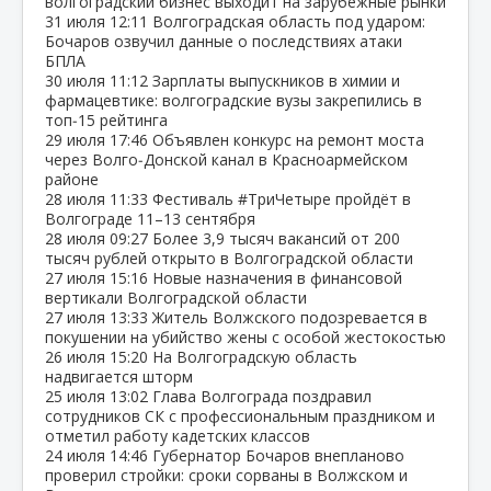
волгоградский бизнес выходит на зарубежные рынки
31 июля
12:11
Волгоградская область под ударом:
Бочаров озвучил данные о последствиях атаки
БПЛА
30 июля
11:12
Зарплаты выпускников в химии и
фармацевтике: волгоградские вузы закрепились в
топ‑15 рейтинга
29 июля
17:46
Объявлен конкурс на ремонт моста
через Волго‑Донской канал в Красноармейском
районе
28 июля
11:33
Фестиваль #ТриЧетыре пройдёт в
Волгограде 11–13 сентября
28 июля
09:27
Более 3,9 тысяч вакансий от 200
тысяч рублей открыто в Волгоградской области
27 июля
15:16
Новые назначения в финансовой
вертикали Волгоградской области
27 июля
13:33
Житель Волжского подозревается в
покушении на убийство жены с особой жестокостью
26 июля
15:20
На Волгоградскую область
надвигается шторм
25 июля
13:02
Глава Волгограда поздравил
сотрудников СК с профессиональным праздником и
отметил работу кадетских классов
24 июля
14:46
Губернатор Бочаров внепланово
проверил стройки: сроки сорваны в Волжском и