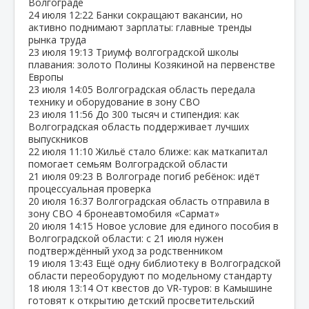
Волгограде
24 июля
12:22
Банки сокращают вакансии, но
активно поднимают зарплаты: главные тренды
рынка труда
23 июля
19:13
Триумф волгоградской школы
плавания: золото Полины Козякиной на первенстве
Европы
23 июля
14:05
Волгоградская область передала
технику и оборудование в зону СВО
23 июля
11:56
До 300 тысяч и стипендия: как
Волгоградская область поддерживает лучших
выпускников
22 июля
11:10
Жильё стало ближе: как маткапитал
помогает семьям Волгоградской области
21 июля
09:23
В Волгограде погиб ребёнок: идёт
процессуальная проверка
20 июля
16:37
Волгоградская область отправила в
зону СВО 4 бронеавтомобиля «Сармат»
20 июля
14:15
Новое условие для единого пособия в
Волгоградской области: с 21 июля нужен
подтверждённый уход за родственником
19 июля
13:43
Ещё одну библиотеку в Волгоградской
области переоборудуют по модельному стандарту
18 июля
13:14
От квестов до VR‑туров: в Камышине
готовят к открытию детский просветительский