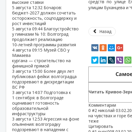
средств по улице Е
высокие ставки
5 августа
12:32
Бочаров:
улицам Буханцева и 
бюджет‑2027 должен сочетать
осторожность, соцподдержку и
рост инвестиций
5 августа
09:44
Благоустройство
Назад
у гимназии № 10: Волгоград
продолжает реализацию
10‑летней программы развития
4 августа
09:15
Музей СВО у
Мамаева
кургана — строительство на
финишной прямой
3 августа
15:00
Более двух лет
Самое
публиковал фейки: волгоградца
подозревают в дискредитации
ВС РФ
Читать Кривое-Зерк
3 августа
14:07
Подготовка к
1 сентября: в Волгограде
оценивают готовность
Комментарии
образовательной
0
#2
николай
03.02.20
инфраструктуры
на чувствах и горе 
3 августа
12:53
Агрессия на фоне
теже
опьянения: волгоградку
Цитировать
подозревают в нападении с
0
#1
pups008
03.02.20