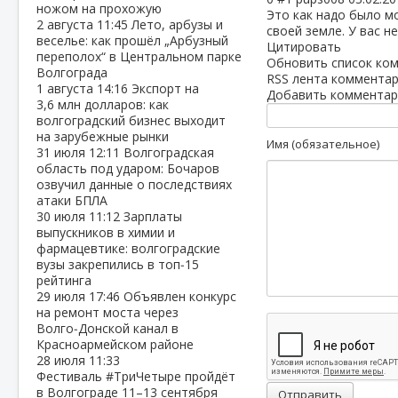
ножом на прохожую
Это как надо было м
2 августа
11:45
Лето, арбузы и
своей земле. У вас 
веселье: как прошёл „Арбузный
Цитировать
переполох“ в Центральном парке
Обновить список ко
Волгограда
RSS лента комментар
1 августа
14:16
Экспорт на
Добавить комментар
3,6 млн долларов: как
волгоградский бизнес выходит
на зарубежные рынки
Имя (обязательное)
31 июля
12:11
Волгоградская
область под ударом: Бочаров
озвучил данные о последствиях
атаки БПЛА
30 июля
11:12
Зарплаты
выпускников в химии и
фармацевтике: волгоградские
вузы закрепились в топ‑15
рейтинга
29 июля
17:46
Объявлен конкурс
на ремонт моста через
Волго‑Донской канал в
Красноармейском районе
28 июля
11:33
Фестиваль #ТриЧетыре пройдёт
в Волгограде 11–13 сентября
Отправить