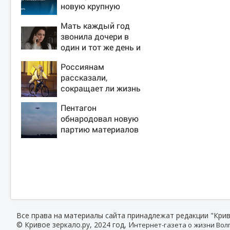
новую крупную
войну в Европе
Мать каждый год
неизбежной
звонила дочери в
один и тот же день и
молчала — причина
Россиянам
раскрылась
рассказали,
слишком поздно:
сокращает ли жизнь
история одной
ночная работа
семьи
Пентагон
обнародовал новую
партию материалов
об НЛО - Новости на
Вести.ru
Все права на материалы сайта принадлежат редакции "Крив
© Кривое зеркало.ру, 2024 год, И
нтернет-газета о жизни Волг