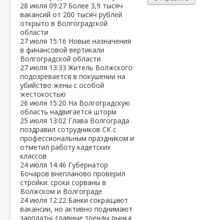
28 июля
09:27
Более 3,9 тысяч
вакансий от 200 тысяч рублей
открыто в Волгоградской
области
27 июля
15:16
Новые назначения
в финансовой вертикали
Волгоградской области
27 июля
13:33
Житель Волжского
подозревается в покушении на
убийство жены с особой
жестокостью
26 июля
15:20
На Волгоградскую
область надвигается шторм
25 июля
13:02
Глава Волгограда
поздравил сотрудников СК с
профессиональным праздником и
отметил работу кадетских
классов
24 июля
14:46
Губернатор
Бочаров внепланово проверил
стройки: сроки сорваны в
Волжском и Волгограде
24 июля
12:22
Банки сокращают
вакансии, но активно поднимают
зарплаты: главные тренды рынка