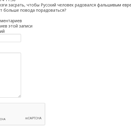
озги засрать, чтобы Русский человек радовался фальшивым евр
нет больше повода порадоваться?
мментариев
иев этой записи
ий