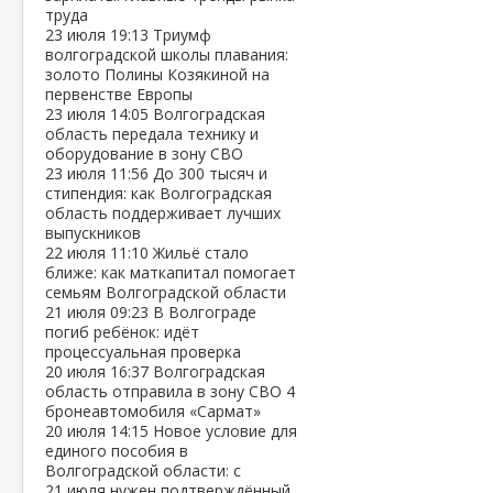
труда
23 июля
19:13
Триумф
волгоградской школы плавания:
золото Полины Козякиной на
первенстве Европы
23 июля
14:05
Волгоградская
область передала технику и
оборудование в зону СВО
23 июля
11:56
До 300 тысяч и
стипендия: как Волгоградская
область поддерживает лучших
выпускников
22 июля
11:10
Жильё стало
ближе: как маткапитал помогает
семьям Волгоградской области
21 июля
09:23
В Волгограде
погиб ребёнок: идёт
процессуальная проверка
20 июля
16:37
Волгоградская
область отправила в зону СВО 4
бронеавтомобиля «Сармат»
20 июля
14:15
Новое условие для
единого пособия в
Волгоградской области: с
21 июля нужен подтверждённый