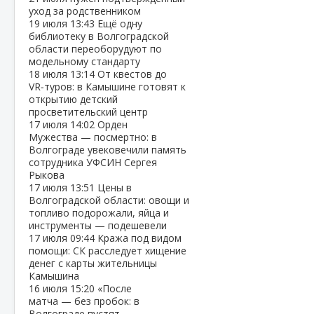
уход за родственником
19 июля
13:43
Ещё одну
библиотеку в Волгоградской
области переоборудуют по
модельному стандарту
18 июля
13:14
От квестов до
VR‑туров: в Камышине готовят к
открытию детский
просветительский центр
17 июля
14:02
Орден
Мужества — посмертно: в
Волгограде увековечили память
сотрудника УФСИН Сергея
Рыкова
17 июля
13:51
Цены в
Волгоградской области: овощи и
топливо подорожали, яйца и
инструменты — подешевели
17 июля
09:44
Кража под видом
помощи: СК расследует хищение
денег с карты жительницы
Камышина
16 июля
15:20
«После
матча — без пробок: в
Волгограде пустят