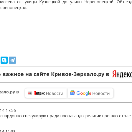
лисеева от улицы Кузнецкой до улицы Череповецкой. Объез
Череповецкая.
 важное на сайте Кривое-Зеркало.ру в
ало.ру в
14 17:56
беспардонно спекулируют ради пропаганды религии.прошло столе
14 11:38