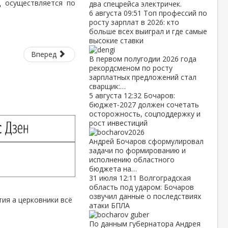
д осуществляется по
два спецрейса электричек.
6 августа
09:51
Топ профессий по
росту зарплат в 2026: кто
больше всех выиграл и где самые
высокие ставки
Вперед
В первом полугодии 2026 года
рекордсменом по росту
зарплатных предложений стал
сварщик:…
5 августа
12:32
Бочаров:
бюджет‑2027 должен сочетать
осторожность, соцподдержку и
рост инвестиций
Андрей Бочаров сформулировал
задачи по формированию и
исполнению областного
бюджета на…
31 июля
12:11
Волгоградская
область под ударом: Бочаров
озвучил данные о последствиях
тия а церковники всё
атаки БПЛА
По данным губернатора Андрея