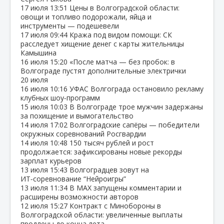
17 июля
13:51
Цены в Волгоградской области:
овощи и топливо подорожали, яйца и
инструменты — подешевели
17 июля
09:44
Кража под видом помощи: СК
расследует хищение денег с карты жительницы
Камышина
16 июля
15:20
«После матча — без пробок: в
Волгограде пустят дополнительные электрички
20 июля
16 июля
10:16
УФАС Волгограда остановило рекламу
клубных шоу‑программ
15 июля
10:03
В Волгограде трое мужчин задержаны
за похищение и вымогательство
14 июля
17:02
Волгоградские сапёры — победители
окружных соревнований Росгвардии
14 июля
10:48
150 тысяч рублей и рост
продолжается: зафиксированы новые рекорды
зарплат курьеров
13 июля
15:43
Волгоградцев зовут на
ИТ‑соревнование “Нейроигры”
13 июля
11:34
В МАХ запущены комментарии и
расширены возможности авторов
12 июля
15:27
Контракт с Минобороны в
Волгоградской области: увеличенные выплаты
продлены до конца лета