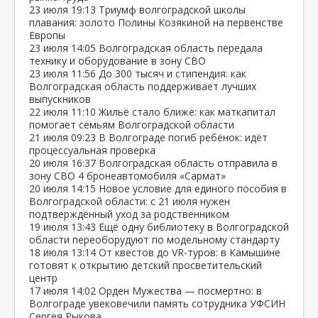
23 июля
19:13
Триумф волгоградской школы
плавания: золото Полины Козякиной на первенстве
Европы
23 июля
14:05
Волгоградская область передала
технику и оборудование в зону СВО
23 июля
11:56
До 300 тысяч и стипендия: как
Волгоградская область поддерживает лучших
выпускников
22 июля
11:10
Жильё стало ближе: как маткапитал
помогает семьям Волгоградской области
21 июля
09:23
В Волгограде погиб ребёнок: идёт
процессуальная проверка
20 июля
16:37
Волгоградская область отправила в
зону СВО 4 бронеавтомобиля «Сармат»
20 июля
14:15
Новое условие для единого пособия в
Волгоградской области: с 21 июля нужен
подтверждённый уход за родственником
19 июля
13:43
Ещё одну библиотеку в Волгоградской
области переоборудуют по модельному стандарту
18 июля
13:14
От квестов до VR‑туров: в Камышине
готовят к открытию детский просветительский
центр
17 июля
14:02
Орден Мужества — посмертно: в
Волгограде увековечили память сотрудника УФСИН
Сергея Рыкова