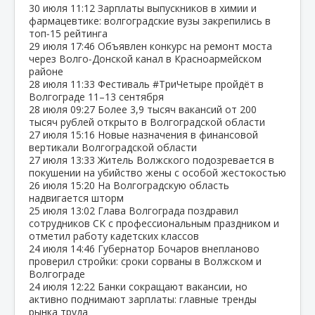
30 июля
11:12
Зарплаты выпускников в химии и
фармацевтике: волгоградские вузы закрепились в
топ‑15 рейтинга
29 июля
17:46
Объявлен конкурс на ремонт моста
через Волго‑Донской канал в Красноармейском
районе
28 июля
11:33
Фестиваль #ТриЧетыре пройдёт в
Волгограде 11–13 сентября
28 июля
09:27
Более 3,9 тысяч вакансий от 200
тысяч рублей открыто в Волгоградской области
27 июля
15:16
Новые назначения в финансовой
вертикали Волгоградской области
27 июля
13:33
Житель Волжского подозревается в
покушении на убийство жены с особой жестокостью
26 июля
15:20
На Волгоградскую область
надвигается шторм
25 июля
13:02
Глава Волгограда поздравил
сотрудников СК с профессиональным праздником и
отметил работу кадетских классов
24 июля
14:46
Губернатор Бочаров внепланово
проверил стройки: сроки сорваны в Волжском и
Волгограде
24 июля
12:22
Банки сокращают вакансии, но
активно поднимают зарплаты: главные тренды
рынка труда