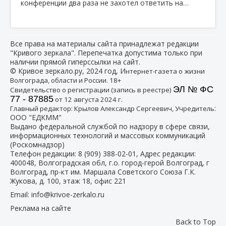
конференции два раза не захотел ответить на…
Все права на материалы сайта принадлежат редакции
"Кривого зеркала". Перепечатка допустима только при
наличии прямой гиперссылки на сайт.
© Кривое зеркало.ру, 2024 год, И
нтернет-газета о жизни
Волгограда, области и России. 18+
ЭЛ № ФС
Свидетельство о регистрации (запись в реестре)
77 - 87885
от 12 августа 2024 г.
:
Главный редактор: Крылов Александр Сергеевич, Учредитель
ООО "ЕДКММ"
Выдано федеральной службой по надзору в сфере связи,
информационных технологий и массовых коммуникаций
(Роскомнадзор)
Телефон редакции:
8 (909) 388-02-01
, Адрес редакции:
400048, Волгоградская обл, г.о. город-герой Волгоград, г
Волгоград, пр-кт им. Маршала Советского Союза Г.К.
Жукова, д. 100, этаж 18, офис 221
Email:
info@krivoe-zerkalo.ru
Реклама на сайте
Back to Top