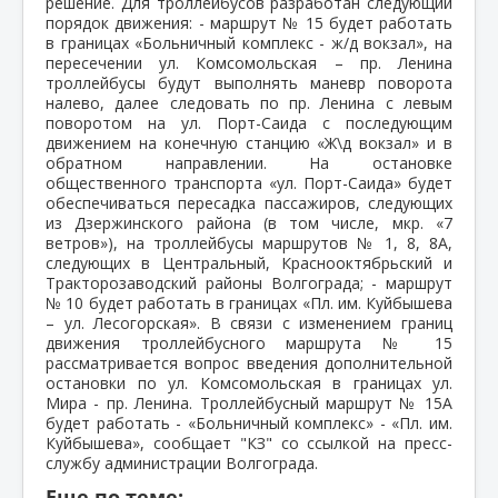
решение. Для троллейбусов разработан следующий
порядок движения: - маршрут № 15 будет работать
в границах «Больничный комплекс - ж/д вокзал», на
пересечении ул. Комсомольская – пр. Ленина
троллейбусы будут выполнять маневр поворота
налево, далее следовать по пр. Ленина с левым
поворотом на ул. Порт-Саида с последующим
движением на конечную станцию «Ж\д вокзал» и в
обратном направлении. На остановке
общественного транспорта «ул. Порт-Саида» будет
обеспечиваться пересадка пассажиров, следующих
из Дзержинского района (в том числе, мкр. «7
ветров»), на троллейбусы маршрутов № 1, 8, 8А,
следующих в Центральный, Краснооктябрьский и
Тракторозаводский районы Волгограда; - маршрут
№ 10 будет работать в границах «Пл. им. Куйбышева
– ул. Лесогорская». В связи с изменением границ
движения троллейбусного маршрута № 15
рассматривается вопрос введения дополнительной
остановки по ул. Комсомольская в границах ул.
Мира - пр. Ленина. Троллейбусный маршрут № 15А
будет работать - «Больничный комплекс» - «Пл. им.
Куйбышева», сообщает "КЗ" со ссылкой на пресс-
службу администрации Волгограда.
Еще по теме: