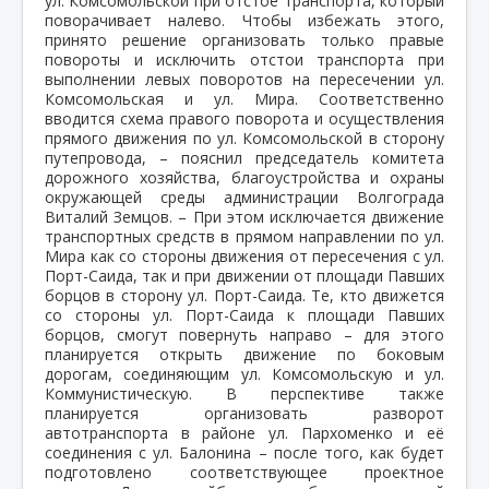
ул. Комсомольской при отстое транспорта, который
поворачивает налево. Чтобы избежать этого,
принято решение организовать только правые
повороты и исключить отстои транспорта при
выполнении левых поворотов на пересечении ул.
Комсомольская и ул. Мира. Соответственно
вводится схема правого поворота и осуществления
прямого движения по ул. Комсомольской в сторону
путепровода, – пояснил председатель комитета
дорожного хозяйства, благоустройства и охраны
окружающей среды администрации Волгограда
Виталий Земцов. – При этом исключается движение
транспортных средств в прямом направлении по ул.
Мира как со стороны движения от пересечения с ул.
Порт-Саида, так и при движении от площади Павших
борцов в сторону ул. Порт-Саида. Те, кто движется
со стороны ул. Порт-Саида к площади Павших
борцов, смогут повернуть направо – для этого
планируется открыть движение по боковым
дорогам, соединяющим ул. Комсомольскую и ул.
Коммунистическую. В перспективе также
планируется организовать разворот
автотранспорта в районе ул. Пархоменко и её
соединения с ул. Балонина – после того, как будет
подготовлено соответствующее проектное