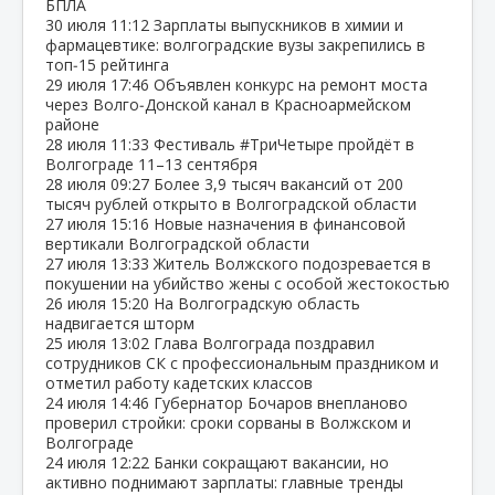
БПЛА
30 июля
11:12
Зарплаты выпускников в химии и
фармацевтике: волгоградские вузы закрепились в
топ‑15 рейтинга
29 июля
17:46
Объявлен конкурс на ремонт моста
через Волго‑Донской канал в Красноармейском
районе
28 июля
11:33
Фестиваль #ТриЧетыре пройдёт в
Волгограде 11–13 сентября
28 июля
09:27
Более 3,9 тысяч вакансий от 200
тысяч рублей открыто в Волгоградской области
27 июля
15:16
Новые назначения в финансовой
вертикали Волгоградской области
27 июля
13:33
Житель Волжского подозревается в
покушении на убийство жены с особой жестокостью
26 июля
15:20
На Волгоградскую область
надвигается шторм
25 июля
13:02
Глава Волгограда поздравил
сотрудников СК с профессиональным праздником и
отметил работу кадетских классов
24 июля
14:46
Губернатор Бочаров внепланово
проверил стройки: сроки сорваны в Волжском и
Волгограде
24 июля
12:22
Банки сокращают вакансии, но
активно поднимают зарплаты: главные тренды