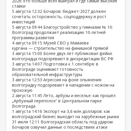
2026: кто больше всех выиграл и где самые высокие
ставки
5 августа
12:32
Бочаров: бюджет‑2027 должен
сочетать осторожность, соцподдержку и рост
инвестиций
5 августа
09:44
Благоустройство у гимназии № 10:
Волгоград продолжает реализацию 10‑летней
программы развития
4 августа
09:15
Музей СВО у Мамаева
кургана — строительство на финишной прямой
3 августа
15:00
Более двух лет публиковал фейки:
волгоградца подозревают в дискредитации ВС РФ
3 августа
14:07
Подготовка к 1 сентября: в
Волгограде оценивают готовность
образовательной инфраструктуры
3 августа
12:53
Агрессия на фоне опьянения:
волгоградку подозревают в нападении с ножом на
прохожую
2 августа
11:45
Лето, арбузы и веселье: как прошёл
„Арбузный переполох“ в Центральном парке
Волгограда
1 августа
14:16
Экспорт на 3,6 млн долларов: как
волгоградский бизнес выходит на зарубежные рынки
31 июля
12:11
Волгоградская область под ударом:
Бочаров озвучил данные о последствиях атаки