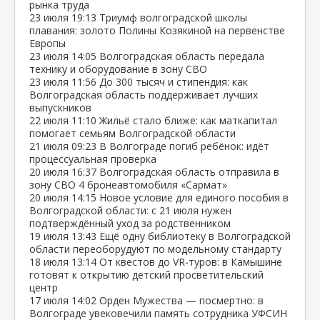
рынка труда
23 июля
19:13
Триумф волгоградской школы
плавания: золото Полины Козякиной на первенстве
Европы
23 июля
14:05
Волгоградская область передала
технику и оборудование в зону СВО
23 июля
11:56
До 300 тысяч и стипендия: как
Волгоградская область поддерживает лучших
выпускников
22 июля
11:10
Жильё стало ближе: как маткапитал
помогает семьям Волгоградской области
21 июля
09:23
В Волгограде погиб ребёнок: идёт
процессуальная проверка
20 июля
16:37
Волгоградская область отправила в
зону СВО 4 бронеавтомобиля «Сармат»
20 июля
14:15
Новое условие для единого пособия в
Волгоградской области: с 21 июля нужен
подтверждённый уход за родственником
19 июля
13:43
Ещё одну библиотеку в Волгоградской
области переоборудуют по модельному стандарту
18 июля
13:14
От квестов до VR‑туров: в Камышине
готовят к открытию детский просветительский
центр
17 июля
14:02
Орден Мужества — посмертно: в
Волгограде увековечили память сотрудника УФСИН