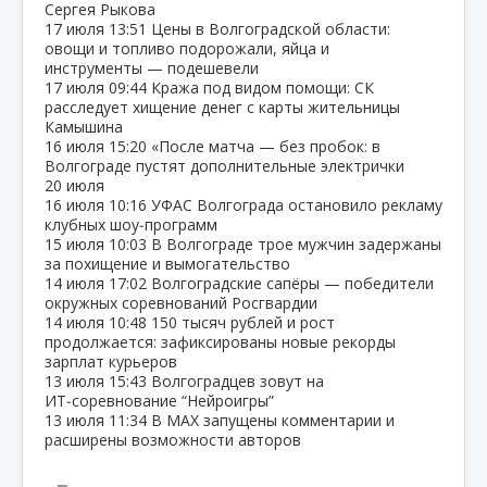
Сергея Рыкова
17 июля
13:51
Цены в Волгоградской области:
овощи и топливо подорожали, яйца и
инструменты — подешевели
17 июля
09:44
Кража под видом помощи: СК
расследует хищение денег с карты жительницы
Камышина
16 июля
15:20
«После матча — без пробок: в
Волгограде пустят дополнительные электрички
20 июля
16 июля
10:16
УФАС Волгограда остановило рекламу
клубных шоу‑программ
15 июля
10:03
В Волгограде трое мужчин задержаны
за похищение и вымогательство
14 июля
17:02
Волгоградские сапёры — победители
окружных соревнований Росгвардии
14 июля
10:48
150 тысяч рублей и рост
продолжается: зафиксированы новые рекорды
зарплат курьеров
13 июля
15:43
Волгоградцев зовут на
ИТ‑соревнование “Нейроигры”
13 июля
11:34
В МАХ запущены комментарии и
расширены возможности авторов