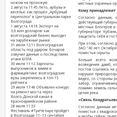
ножом на прохожую
местных охранных ор
2 августа
11:45
Лето, арбузы и
Кому принадлежит 
веселье: как прошёл „Арбузный
переполох“ в Центральном парке
Согласно данным, 
Волгограда
действующий губерн
1 августа
14:16
Экспорт на
местных блогеров и
3,6 млн долларов: как
губернаторе Кубани
волгоградский бизнес выходит
защитить себя и гост
на зарубежные рынки
При этом, согласно 
31 июля
12:11
Волгоградская
ЗАО “40 лет Октября
область под ударом: Бочаров
поместья скрыты.
озвучил данные о последствиях
атаки БПЛА
Больше всего воз
30 июля
11:12
Зарплаты
возведения дамб, к
выпускников в химии и
постов ссылаясь на 
фармацевтике: волгоградские
нарушил природоохра
вузы закрепились в топ‑15
видео, со стороны р
рейтинга
забор, ограничиваю
29 июля
17:46
Объявлен конкурс
помимо земель сельх
на ремонт моста через
целая река.
Волго‑Донской канал в
«Связь Кондратьев
Красноармейском районе
28 июля
11:33
Согласно данным авт
Фестиваль #ТриЧетыре пройдёт
поместья с квадроко
в Волгограде 11–13 сентября
и якобы сейчас прав