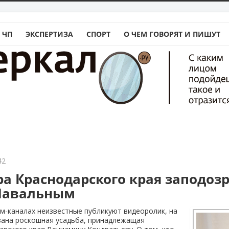
 ЧП
ЭКСПЕРТИЗА
СПОРТ
О ЧЕМ ГОВОРЯТ И ПИШУТ
42
ра Краснодарского края заподоз
 Навальным
м-каналах неизвестные публикуют видеоролик, на
зана роскошная усадьба, принадлежащая