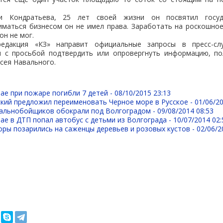
и Кондратьева, 25 лет своей жизни он посвятил госуд
иматься бизнесом он не имел права. Заработать на роскошное
он не мог.
дакция «КЗ» направит официальные запросы в пресс-сл
я с просьбой подтвердить или опровергнуть информацию, п
сея Навального.
ае при пожаре погибли 7 детей -
08/10/2015 23:13
кий предложил переименовать Черное море в Русское -
01/06/20
дальнобойщиков обокрали под Волгоградом -
09/08/2014 08:53
ае в ДТП попал автобус с детьми из Волгограда -
10/07/2014 02:
ры позарились на саженцы деревьев и розовых кустов -
02/06/2