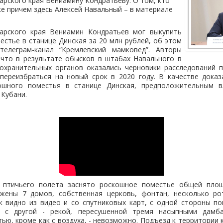
арского края Вениамину Кондратьеву. О том, кто
же причем здесь Алексей Навальный – в материале
арского края Вениамин Кондратьев мог выкупить
естье в станице Динская за 20 млн рублей, об этом
телеграм-канал “Кремлевский мамковед”. Авторы
 что в результате обысков в штабах Навального в
охранительных органов оказались черновики расследований п
переизбраться на новый срок в 2020 году. В качестве доказ
ошного поместья в станице Динская, предположительным в
 Кубани.
 птичьего полета заснято роскошное поместье общей площ
жены 7 домов, собственная церковь, фонтан, несколько ро
к видно из видео и со спутниковых карт, с одной стороны п
 с другой - рекой, пересушенной тремя насыпными дамб
тью, кроме как с воздуха, - невозможно. Подъезд к территории 