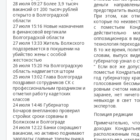
28 июля
09:27
Более 3,9 тысяч
деньги направле
вакансий от 200 тысяч рублей
предотвратить выход
открыто в Волгоградской
При этом, как отм
области
которые по неизвес
27 июля
15:16
Новые назначения
с поместьем Конд
в финансовой вертикали
действительно м
Волгоградской области
оппозиционера: в ви
27 июля
13:33
Житель Волжского
технология перехода
подозревается в покушении на
В то же время, поли
убийство жены с особой
словам, выпуск вид
жестокостью
губернатор узнал о 
26 июля
15:20
На Волгоградскую
“ Если всё же допу
область надвигается шторм
поместье Кондратьев
25 июля
13:02
Глава Волгограда
год губернатору кра
поздравил сотрудников СК с
голосования бессмы
профессиональным праздником и
ровным счетом ника
отметил работу кадетских
заранее, нет ничег
классов
невыходе в свет то
24 июля
14:46
Губернатор
экспертов.
Бочаров внепланово проверил
Позиция редакции
стройки: сроки сорваны в
Волжском и Волгограде
Примечательно, чт
24 июля
12:22
Банки сокращают
доходах Кондратье
вакансии, но активно поднимают
расположенным под 
зарплаты: главные тренды рынка
Кондратьева наход