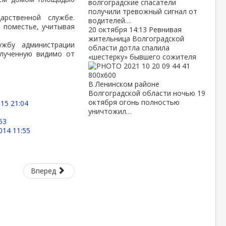
волгоградские спасатели
получили тревожный сигнал от
арственной службе.
водителей…
 поместье, учитывая
20 октября
14:13
Ревнивая
жительница Волгоградской
ужбу администрации
области дотла спалила
олученную видимо от
«шестерку» бывшего сожителя
В Ленинском районе
Волгоградской области ночью 19
октября огонь полностью
15 21:04
уничтожил…
53
014 11:55
Вперед