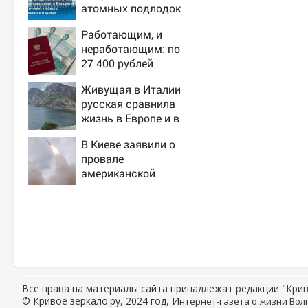
атомных подлодок
«окружает» Россию
Работающим, и
и Китай: это
неработающим: по
инструмент первого
27 400 рублей
массированного
вручат пенсионерам
удара
Живущая в Италии
в сентябре -
русская сравнила
PrimaMedia.ru
жизнь в Европе и в
Крыму
В Киеве заявили о
провале
американской
операции «Убей
лучника» против
России
Все права на материалы сайта принадлежат редакции "Крив
© Кривое зеркало.ру, 2024 год, И
нтернет-газета о жизни Волг