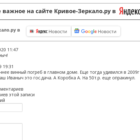
 важное на сайте Кривое-Зеркало.ру в
ало.ру в
020 11:47
ныч!
9 19:31
очнее винный погреб в главном доме. Еще тогда удивился в 2009
наш Иваныч это гос.дача. А Коробка А. На 50т.р. еще опракинул.
мментариев
иев этой записи
ий