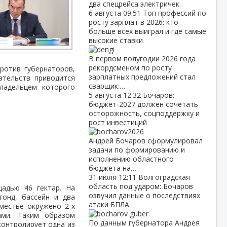
два спецрейса электричек.
6 августа
09:51
Топ профессий по
росту зарплат в 2026: кто
больше всех выиграл и где самые
высокие ставки
В первом полугодии 2026 года
рекордсменом по росту
ротив губернаторов,
зарплатных предложений стал
ательств приводится
сварщик:…
ладельцем которого
5 августа
12:32
Бочаров:
бюджет‑2027 должен сочетать
осторожность, соцподдержку и
рост инвестиций
Андрей Бочаров сформулировал
задачи по формированию и
исполнению областного
бюджета на…
31 июля
12:11
Волгоградская
область под ударом: Бочаров
адью 46 гектар. На
озвучил данные о последствиях
тонд, бассейн и два
атаки БПЛА
оместье окружено 2-х
ами. Таким образом
По данным губернатора Андрея
контролирует одна из