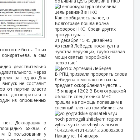
объявила цель ревизий в НКО
Как сообщалось ранее, в
Волгограде пошла волна
проверок НКО. Среди других
прокуратура…
21 декабря
15:45
Дизайнер
Артемий Лебедев посягнул на
гло и не быть. По их
чувства верующих, грубо назвав
 Кондратьева, а сам
мощи святых "коробкой с
перхотью"
видео действительно
удивительного. Через
В РПЦ призвали проверить слова
 ролик за год до Дня
Лебедева о мощах святых на
 выпуск не составит
предмет оскорбления чувств…
ов от партии власти
15 января
12:02
В Волгоградской
лось договориться о
области спецтехника МЧС
 один из опрошенных
пришла на помощь попавшим в
снежный плен автомобилистам
 нет. Декларация о
площадью 68кв.м. с
.м. В пользовании у
Накануне, 14 января,
нем домом площадью