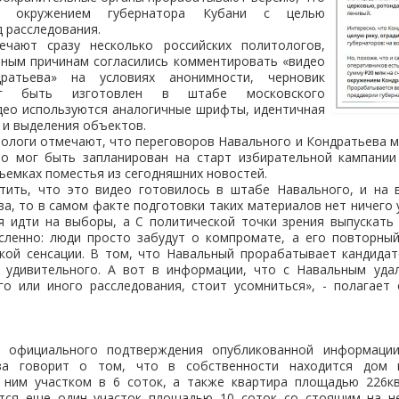
ны окружением губернатора Кубани с целью
 расследования.
ечают сразу несколько российских политологов,
тным причинам согласились комментировать «видео
ратьева» на условиях анонимности, черновик
ог быть изготовлен в штабе московского
део используются аналогичные шрифты, идентичная
 и выделения объектов.
тологи отмечают, что переговоров Навального и Кондратьева мо
ео мог быть запланирован на старт избирательной кампании
съемках поместья из сегодняшних новостей.
стить, что это видео готовилось в штабе Навального, и на 
а, то в самом факте подготовки таких материалов нет ничего 
я идти на выборы, а С политической точки зрения выпускать
сленно: люди просто забудут о компромате, а его повторный
кой сенсации. В том, что Навальный прорабатывает кандидат
о удивительного. А вот в информации, что с Навальным уда
го или иного расследования, стоит усомниться», - полагает
о официального подтверждения опубликованной информации
ва говорит о том, что в собственности находится дом 
ним участком в 6 соток, а также квартира площадью 226кв
ится еще один участок площадью 10 соток со стоящим на 