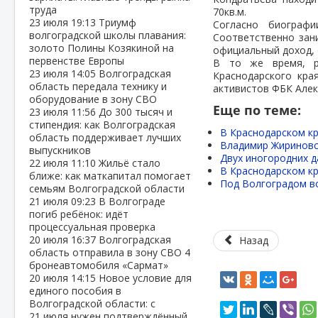
труда
70кв.м.
23 июля
19:13
Триумф
Согласно биографи
волгоградской школы плавания:
Соответственно зан
золото Полины Козякиной на
официальный доход, 
первенстве Европы
В то же время, ре
23 июля
14:05
Волгоградская
Краснодарского кра
область передала технику и
активистов ФБК Алек
оборудование в зону СВО
Еще по теме:
23 июля
11:56
До 300 тысяч и
стипендия: как Волгоградская
В Краснодарском кр
область поддерживает лучших
Владимир Жириновс
выпускников
Двух иногородних 
22 июля
11:10
Жильё стало
В Краснодарском кр
ближе: как маткапитал помогает
Под Волгоградом во
семьям Волгоградской области
21 июля
09:23
В Волгограде
погиб ребёнок: идёт
процессуальная проверка
20 июля
16:37
Волгоградская
Назад
область отправила в зону СВО 4
бронеавтомобиля «Сармат»
20 июля
14:15
Новое условие для
единого пособия в
Волгоградской области: с
21 июля нужен подтверждённый