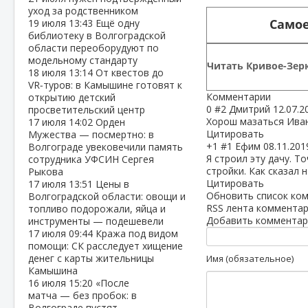
уход за родственником
Самое
19 июля
13:43
Ещё одну
библиотеку в Волгоградской
области переоборудуют по
модельному стандарту
Читать Кривое-Зерк
18 июля
13:14
От квестов до
VR‑туров: в Камышине готовят к
Комментарии
открытию детский
0
#2
Дмитрий
12.07.2
просветительский центр
Хорош мазаться Ива
17 июля
14:02
Орден
Цитировать
Мужества — посмертно: в
+1
#1
Ефим
08.11.201
Волгограде увековечили память
Я строил эту дачу. Т
сотрудника УФСИН Сергея
стройки. Как сказал 
Рыкова
Цитировать
17 июля
13:51
Цены в
Обновить список ко
Волгоградской области: овощи и
RSS лента комментар
топливо подорожали, яйца и
Добавить комментар
инструменты — подешевели
17 июля
09:44
Кража под видом
помощи: СК расследует хищение
денег с карты жительницы
Имя (обязательное)
Камышина
16 июля
15:20
«После
матча — без пробок: в
Волгограде пустят