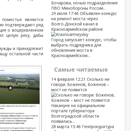
Бочарова, ночью подразделения
ПВО Минобороны России…
29 июля
17:46
Объявлен конкурс
на ремонт моста через
 поместья является
Волго‑Донской канал в
ию подтверждают ряд
Красноармейском районе
ция о воцерквленном
ил целую реку, дабы
Город запускает конкурс, чтобы
выбрать подрядчика для
 нужды и принадлежит
обновления моста в
льцу остальной части
Красноармейском…
Самые читаемые
14 февраля
12:21
Сколько ни
говори: Боженов, Боженов –
мост не появится
Накануне на официальном
портале губернатора
Волгоградской области
появилась…
28 марта
15:46
Генпрокуратура