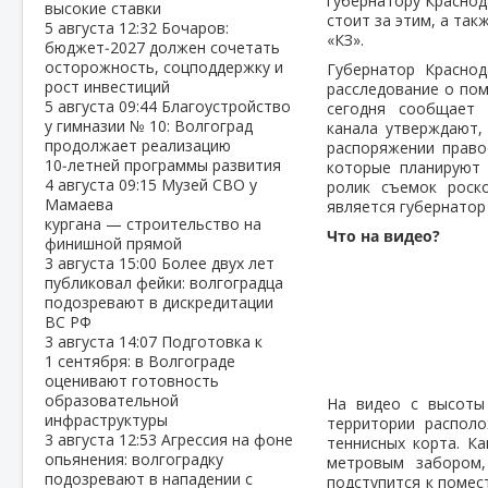
губернатору Краснод
высокие ставки
стоит за этим, а так
5 августа
12:32
Бочаров:
«КЗ».
бюджет‑2027 должен сочетать
осторожность, соцподдержку и
Губернатор Краснод
рост инвестиций
расследование о пом
5 августа
09:44
Благоустройство
сегодня сообщает 
у гимназии № 10: Волгоград
канала утверждают,
продолжает реализацию
распоряжении право
10‑летней программы развития
которые планируют 
4 августа
09:15
Музей СВО у
ролик съемок роск
Мамаева
является губернатор
кургана — строительство на
Что на видео?
финишной прямой
3 августа
15:00
Более двух лет
публиковал фейки: волгоградца
подозревают в дискредитации
ВС РФ
3 августа
14:07
Подготовка к
1 сентября: в Волгограде
оценивают готовность
образовательной
На видео с высоты
инфраструктуры
территории располо
3 августа
12:53
Агрессия на фоне
теннисных корта. Ка
опьянения: волгоградку
метровым забором,
подозревают в нападении с
подступится к помес