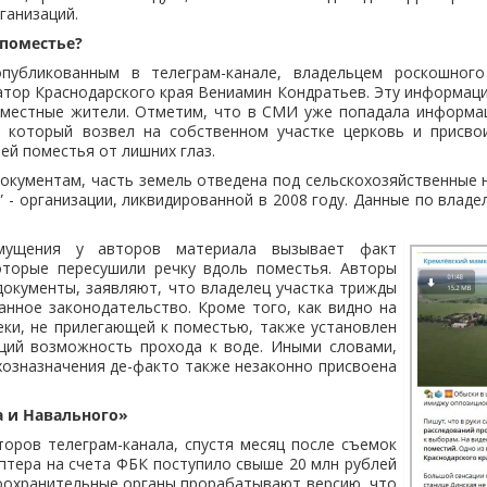
ганизаций.
поместье?
опубликованным в телеграм-канале, владельцем роскошного
атор Краснодарского края Вениамин Кондратьев. Эту информац
 местные жители. Отметим, что в СМИ уже попадала информа
, который возвел на собственном участке церковь и присво
ей поместья от лишних глаз.
документам, часть земель отведена под сельскохозяйственные
” - организации, ликвидированной в 2008 году. Данные по владе
мущения у авторов материала вызывает факт
оторые пересушили речку вдоль поместья. Авторы
документы, заявляют, что владелец участка трижды
нное законодательство. Кроме того, как видно на
еки, не прилегающей к поместью, также установлен
щий возможность прохода к воде. Иными словами,
озназначения де-факто также незаконно присвоена
а и Навального»
оров телеграм-канала, спустя месяц после съемок
птера на счета ФБК поступило свыше 20 млн рублей
оохранительные органы прорабатывают версию, что