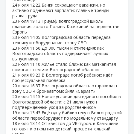
24 июля
12:22
Банки сокращают вакансии, но
активно поднимают зарплаты: главные тренды
рынка труда
23 июля
19:13
Триумф волгоградской школы
плавания: золото Полины Козякиной на первенстве
Европы
23 июля
14:05
Волгоградская область передала
технику и оборудование в зону СВО
23 июля
11:56
До 300 тысяч и стипендия: как
Волгоградская область поддерживает лучших
выпускников
22 июля
11:10
Жильё стало ближе: как маткапитал
помогает семьям Волгоградской области
21 июля
09:23
В Волгограде погиб ребёнок: идёт
процессуальная проверка
20 июля
16:37
Волгоградская область отправила в
зону СВО 4 бронеавтомобиля «Сармат»
20 июля
14:15
Новое условие для единого пособия в
Волгоградской области: с 21 июля нужен
подтверждённый уход за родственником
19 июля
13:43
Ещё одну библиотеку в Волгоградской
области переоборудуют по модельному стандарту
18 июля
13:14
От квестов до VR‑туров: в Камышине
готовят к открытию детский просветительский