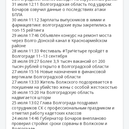
31 июля
12:11
Волгоградская область под ударом:
Бочаров озвучил данные о последствиях атаки
БПЛА
30 июля
11:12
Зарплаты выпускников в химии и
фармацевтике: волгоградские вузы закрепились в
топ‑15 рейтинга
29 июля
17:46
Объявлен конкурс на ремонт моста
через Волго‑Донской канал в Красноармейском
районе
28 июля
11:33
Фестиваль #ТриЧетыре пройдёт в
Волгограде 11–13 сентября
28 июля
09:27
Более 3,9 тысяч вакансий от 200
тысяч рублей открыто в Волгоградской области
27 июля
15:16
Новые назначения в финансовой
вертикали Волгоградской области
27 июля
13:33
Житель Волжского подозревается в
покушении на убийство жены с особой жестокостью
26 июля
15:20
На Волгоградскую область
надвигается шторм
25 июля
13:02
Глава Волгограда поздравил
сотрудников СК с профессиональным праздником и
отметил работу кадетских классов
24 июля
14:46
Губернатор Бочаров внепланово
проверил стройки: сроки сорваны в Волжском и
Волгограде