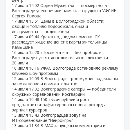
центр
17 июля
14:02
Орден Мужества — посмертно: в
Волгограде увековечили память сотрудника УФСИН
Сергея Рыкова
17 июля
13:51
Цены в Волгоградской области:
овощи и топливо подорожали, яйца и
инструменты — подешевели
17 июля
09:44
Кража под видом помощи: СК
расследует хищение денег с карты жительницы
Камышина
16 июля
15:20
«После матча — без пробок: в
Волгограде пустят дополнительные электрички
20 июля
16 июля
10:16
УФАС Волгограда остановило рекламу
клубных шоу‑программ
15 июля
10:03
В Волгограде трое мужчин задержаны
за похищение и вымогательство
14 июля
17:02
Волгоградские сапёры — победители
окружных соревнований Росгвардии
14 июля
10:48
150 тысяч рублей и рост
продолжается: зафиксированы новые рекорды
зарплат курьеров
13 июля
15:43
Волгоградцев зовут на
ИТ‑соревнование “Нейроигры”
13 июля
11:34
В МАХ запущены комментарии и