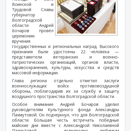
Воинской и
Трудовой Славы
губернатор
Волгоградской
области Андрей
Бочаров провёл
церемонию
вручения
государственных и региональных наград. Высокого
признания были удостоены 22 человека —
представители ветеранских и военно-
патриотических организаций, органов власти,
здравоохранения, культуры, искусства и средств
массовой информации.
Глава региона отдельно отметил заслуги
военнослужащих войск противовоздушной
обороны, поблагодарив их за службу и защиту
воздушного пространства Волгоградской области.
Особое внимание Андрей Бочаров уделил
руководителям Культурного фонда Александры
Пахмутовой. Он подчеркнул, что для Волгоградской
области большая честь встречать победные
майские дни вместе с Александрой Николаевной
Пахмутовой — всенародно любимым