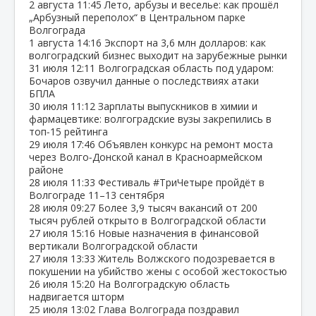
2 августа
11:45
Лето, арбузы и веселье: как прошёл
„Арбузный переполох“ в Центральном парке
Волгограда
1 августа
14:16
Экспорт на 3,6 млн долларов: как
волгоградский бизнес выходит на зарубежные рынки
31 июля
12:11
Волгоградская область под ударом:
Бочаров озвучил данные о последствиях атаки
БПЛА
30 июля
11:12
Зарплаты выпускников в химии и
фармацевтике: волгоградские вузы закрепились в
топ‑15 рейтинга
29 июля
17:46
Объявлен конкурс на ремонт моста
через Волго‑Донской канал в Красноармейском
районе
28 июля
11:33
Фестиваль #ТриЧетыре пройдёт в
Волгограде 11–13 сентября
28 июля
09:27
Более 3,9 тысяч вакансий от 200
тысяч рублей открыто в Волгоградской области
27 июля
15:16
Новые назначения в финансовой
вертикали Волгоградской области
27 июля
13:33
Житель Волжского подозревается в
покушении на убийство жены с особой жестокостью
26 июля
15:20
На Волгоградскую область
надвигается шторм
25 июля
13:02
Глава Волгограда поздравил