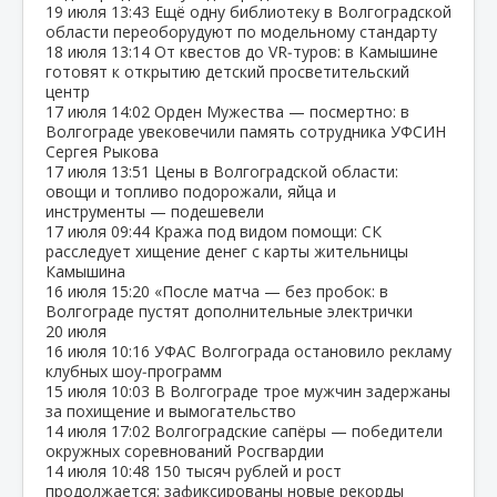
19 июля
13:43
Ещё одну библиотеку в Волгоградской
области переоборудуют по модельному стандарту
18 июля
13:14
От квестов до VR‑туров: в Камышине
готовят к открытию детский просветительский
центр
17 июля
14:02
Орден Мужества — посмертно: в
Волгограде увековечили память сотрудника УФСИН
Сергея Рыкова
17 июля
13:51
Цены в Волгоградской области:
овощи и топливо подорожали, яйца и
инструменты — подешевели
17 июля
09:44
Кража под видом помощи: СК
расследует хищение денег с карты жительницы
Камышина
16 июля
15:20
«После матча — без пробок: в
Волгограде пустят дополнительные электрички
20 июля
16 июля
10:16
УФАС Волгограда остановило рекламу
клубных шоу‑программ
15 июля
10:03
В Волгограде трое мужчин задержаны
за похищение и вымогательство
14 июля
17:02
Волгоградские сапёры — победители
окружных соревнований Росгвардии
14 июля
10:48
150 тысяч рублей и рост
продолжается: зафиксированы новые рекорды