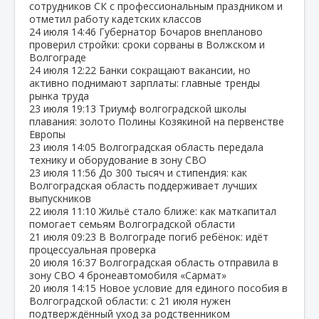
сотрудников СК с профессиональным праздником и
отметил работу кадетских классов
24 июля
14:46
Губернатор Бочаров внепланово
проверил стройки: сроки сорваны в Волжском и
Волгограде
24 июля
12:22
Банки сокращают вакансии, но
активно поднимают зарплаты: главные тренды
рынка труда
23 июля
19:13
Триумф волгоградской школы
плавания: золото Полины Козякиной на первенстве
Европы
23 июля
14:05
Волгоградская область передала
технику и оборудование в зону СВО
23 июля
11:56
До 300 тысяч и стипендия: как
Волгоградская область поддерживает лучших
выпускников
22 июля
11:10
Жильё стало ближе: как маткапитал
помогает семьям Волгоградской области
21 июля
09:23
В Волгограде погиб ребёнок: идёт
процессуальная проверка
20 июля
16:37
Волгоградская область отправила в
зону СВО 4 бронеавтомобиля «Сармат»
20 июля
14:15
Новое условие для единого пособия в
Волгоградской области: с 21 июля нужен
подтверждённый уход за родственником