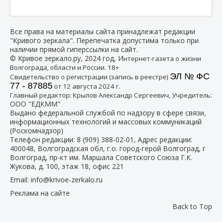
Все права на материалы сайта принадлежат редакции
"Кривого зеркала". Перепечатка допустима только при
наличии прямой гиперссылки на сайт.
© Кривое зеркало.ру, 2024 год, И
нтернет-газета о жизни
Волгограда, области и России. 18+
ЭЛ № ФС
Свидетельство о регистрации (запись в реестре)
77 - 87885
от 12 августа 2024 г.
:
Главный редактор: Крылов Александр Сергеевич, Учредитель
ООО "ЕДКММ"
Выдано федеральной службой по надзору в сфере связи,
информационных технологий и массовых коммуникаций
(Роскомнадзор)
Телефон редакции:
8 (909) 388-02-01
, Адрес редакции:
400048, Волгоградская обл, г.о. город-герой Волгоград, г
Волгоград, пр-кт им. Маршала Советского Союза Г.К.
Жукова, д. 100, этаж 18, офис 221
Email:
info@krivoe-zerkalo.ru
Реклама на сайте
Back to Top