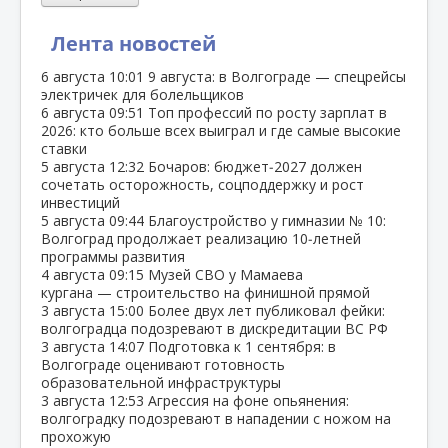
Лента новостей
6 августа
10:01
9 августа: в Волгограде — спецрейсы
электричек для болельщиков
6 августа
09:51
Топ профессий по росту зарплат в
2026: кто больше всех выиграл и где самые высокие
ставки
5 августа
12:32
Бочаров: бюджет‑2027 должен
сочетать осторожность, соцподдержку и рост
инвестиций
5 августа
09:44
Благоустройство у гимназии № 10:
Волгоград продолжает реализацию 10‑летней
программы развития
4 августа
09:15
Музей СВО у Мамаева
кургана — строительство на финишной прямой
3 августа
15:00
Более двух лет публиковал фейки:
волгоградца подозревают в дискредитации ВС РФ
3 августа
14:07
Подготовка к 1 сентября: в
Волгограде оценивают готовность
образовательной инфраструктуры
3 августа
12:53
Агрессия на фоне опьянения:
волгоградку подозревают в нападении с ножом на
прохожую