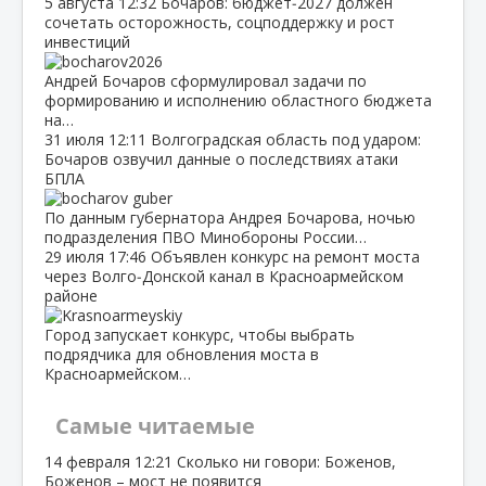
5 августа
12:32
Бочаров: бюджет‑2027 должен
сочетать осторожность, соцподдержку и рост
инвестиций
Андрей Бочаров сформулировал задачи по
формированию и исполнению областного бюджета
на…
31 июля
12:11
Волгоградская область под ударом:
Бочаров озвучил данные о последствиях атаки
БПЛА
По данным губернатора Андрея Бочарова, ночью
подразделения ПВО Минобороны России…
29 июля
17:46
Объявлен конкурс на ремонт моста
через Волго‑Донской канал в Красноармейском
районе
Город запускает конкурс, чтобы выбрать
подрядчика для обновления моста в
Красноармейском…
Самые читаемые
14 февраля
12:21
Сколько ни говори: Боженов,
Боженов – мост не появится