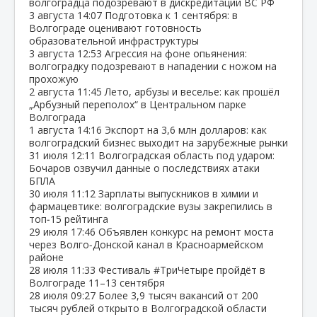
волгоградца подозревают в дискредитации ВС РФ
3 августа
14:07
Подготовка к 1 сентября: в
Волгограде оценивают готовность
образовательной инфраструктуры
3 августа
12:53
Агрессия на фоне опьянения:
волгоградку подозревают в нападении с ножом на
прохожую
2 августа
11:45
Лето, арбузы и веселье: как прошёл
„Арбузный переполох“ в Центральном парке
Волгограда
1 августа
14:16
Экспорт на 3,6 млн долларов: как
волгоградский бизнес выходит на зарубежные рынки
31 июля
12:11
Волгоградская область под ударом:
Бочаров озвучил данные о последствиях атаки
БПЛА
30 июля
11:12
Зарплаты выпускников в химии и
фармацевтике: волгоградские вузы закрепились в
топ‑15 рейтинга
29 июля
17:46
Объявлен конкурс на ремонт моста
через Волго‑Донской канал в Красноармейском
районе
28 июля
11:33
Фестиваль #ТриЧетыре пройдёт в
Волгограде 11–13 сентября
28 июля
09:27
Более 3,9 тысяч вакансий от 200
тысяч рублей открыто в Волгоградской области