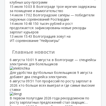
клубных шоу‑программ
15 июля
10:03
В Волгограде трое мужчин задержаны
за похищение и вымогательство
14 июля
17:02
Волгоградские сапёры — победители
окружных соревнований Росгвардии
14 июля
10:48
150 тысяч рублей и рост
продолжается: зафиксированы новые рекорды
зарплат курьеров
13 июля
15:43
Волгоградцев зовут на
ИТ‑соревнование “Нейроигры”
Главные новости
6 августа
10:01
9 августа: в Волгограде — спецрейсы
электричек для болельщиков
Для удобства футбольных болельщиков 9 августа
добавят два спецрейса электричек.
6 августа
09:51
Топ профессий по росту зарплат в
2026: кто больше всех выиграл и где самые высокие
ставки
В первом полугодии 2026 года рекордсменом по
росту зарплатных предложений стал сварщик:…