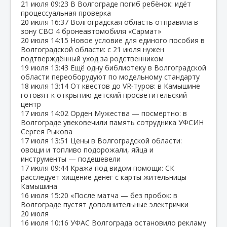
21 июля
09:23
В Волгограде погиб ребёнок: идёт
процессуальная проверка
20 июля
16:37
Волгоградская область отправила в
зону СВО 4 бронеавтомобиля «Сармат»
20 июля
14:15
Новое условие для единого пособия в
Волгоградской области: с 21 июля нужен
подтверждённый уход за родственником
19 июля
13:43
Ещё одну библиотеку в Волгоградской
области переоборудуют по модельному стандарту
18 июля
13:14
От квестов до VR‑туров: в Камышине
готовят к открытию детский просветительский
центр
17 июля
14:02
Орден Мужества — посмертно: в
Волгограде увековечили память сотрудника УФСИН
Сергея Рыкова
17 июля
13:51
Цены в Волгоградской области:
овощи и топливо подорожали, яйца и
инструменты — подешевели
17 июля
09:44
Кража под видом помощи: СК
расследует хищение денег с карты жительницы
Камышина
16 июля
15:20
«После матча — без пробок: в
Волгограде пустят дополнительные электрички
20 июля
16 июля
10:16
УФАС Волгограда остановило рекламу