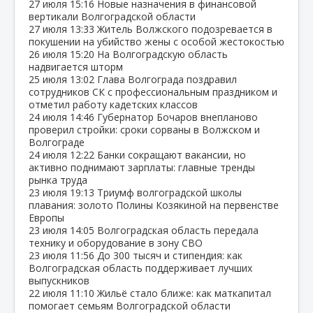
27 июля
15:16
Новые назначения в финансовой
вертикали Волгоградской области
27 июля
13:33
Житель Волжского подозревается в
покушении на убийство жены с особой жестокостью
26 июля
15:20
На Волгоградскую область
надвигается шторм
25 июля
13:02
Глава Волгограда поздравил
сотрудников СК с профессиональным праздником и
отметил работу кадетских классов
24 июля
14:46
Губернатор Бочаров внепланово
проверил стройки: сроки сорваны в Волжском и
Волгограде
24 июля
12:22
Банки сокращают вакансии, но
активно поднимают зарплаты: главные тренды
рынка труда
23 июля
19:13
Триумф волгоградской школы
плавания: золото Полины Козякиной на первенстве
Европы
23 июля
14:05
Волгоградская область передала
технику и оборудование в зону СВО
23 июля
11:56
До 300 тысяч и стипендия: как
Волгоградская область поддерживает лучших
выпускников
22 июля
11:10
Жильё стало ближе: как маткапитал
помогает семьям Волгоградской области