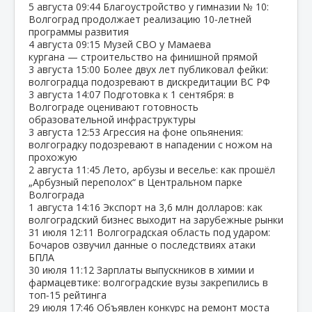
5 августа
09:44
Благоустройство у гимназии № 10:
Волгоград продолжает реализацию 10‑летней
программы развития
4 августа
09:15
Музей СВО у Мамаева
кургана — строительство на финишной прямой
3 августа
15:00
Более двух лет публиковал фейки:
волгоградца подозревают в дискредитации ВС РФ
3 августа
14:07
Подготовка к 1 сентября: в
Волгограде оценивают готовность
образовательной инфраструктуры
3 августа
12:53
Агрессия на фоне опьянения:
волгоградку подозревают в нападении с ножом на
прохожую
2 августа
11:45
Лето, арбузы и веселье: как прошёл
„Арбузный переполох“ в Центральном парке
Волгограда
1 августа
14:16
Экспорт на 3,6 млн долларов: как
волгоградский бизнес выходит на зарубежные рынки
31 июля
12:11
Волгоградская область под ударом:
Бочаров озвучил данные о последствиях атаки
БПЛА
30 июля
11:12
Зарплаты выпускников в химии и
фармацевтике: волгоградские вузы закрепились в
топ‑15 рейтинга
29 июля
17:46
Объявлен конкурс на ремонт моста