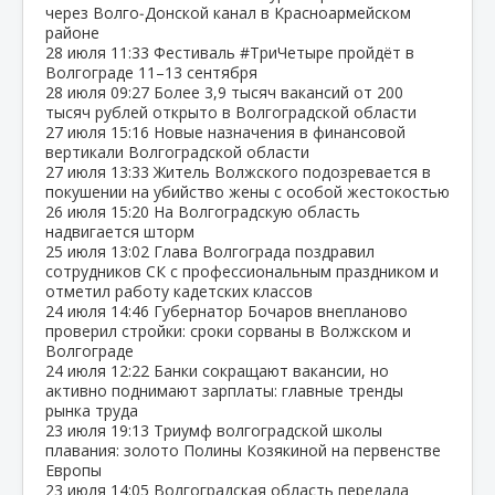
через Волго‑Донской канал в Красноармейском
районе
28 июля
11:33
Фестиваль #ТриЧетыре пройдёт в
Волгограде 11–13 сентября
28 июля
09:27
Более 3,9 тысяч вакансий от 200
тысяч рублей открыто в Волгоградской области
27 июля
15:16
Новые назначения в финансовой
вертикали Волгоградской области
27 июля
13:33
Житель Волжского подозревается в
покушении на убийство жены с особой жестокостью
26 июля
15:20
На Волгоградскую область
надвигается шторм
25 июля
13:02
Глава Волгограда поздравил
сотрудников СК с профессиональным праздником и
отметил работу кадетских классов
24 июля
14:46
Губернатор Бочаров внепланово
проверил стройки: сроки сорваны в Волжском и
Волгограде
24 июля
12:22
Банки сокращают вакансии, но
активно поднимают зарплаты: главные тренды
рынка труда
23 июля
19:13
Триумф волгоградской школы
плавания: золото Полины Козякиной на первенстве
Европы
23 июля
14:05
Волгоградская область передала