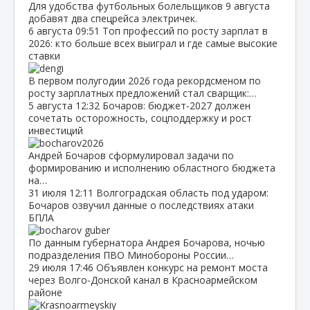
Для удобства футбольных болельщиков 9 августа
добавят два спецрейса электричек.
6 августа
09:51
Топ профессий по росту зарплат в
2026: кто больше всех выиграл и где самые высокие
ставки
В первом полугодии 2026 года рекордсменом по
росту зарплатных предложений стал сварщик:…
5 августа
12:32
Бочаров: бюджет‑2027 должен
сочетать осторожность, соцподдержку и рост
инвестиций
Андрей Бочаров сформулировал задачи по
формированию и исполнению областного бюджета
на…
31 июля
12:11
Волгоградская область под ударом:
Бочаров озвучил данные о последствиях атаки
БПЛА
По данным губернатора Андрея Бочарова, ночью
подразделения ПВО Минобороны России…
29 июля
17:46
Объявлен конкурс на ремонт моста
через Волго‑Донской канал в Красноармейском
районе