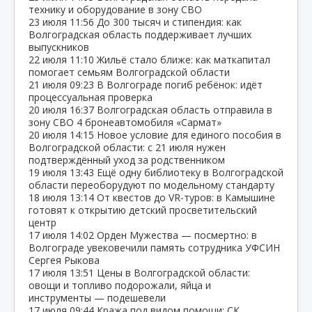
технику и оборудование в зону СВО
23 июля
11:56
До 300 тысяч и стипендия: как
Волгоградская область поддерживает лучших
выпускников
22 июля
11:10
Жильё стало ближе: как маткапитал
помогает семьям Волгоградской области
21 июля
09:23
В Волгограде погиб ребёнок: идёт
процессуальная проверка
20 июля
16:37
Волгоградская область отправила в
зону СВО 4 бронеавтомобиля «Сармат»
20 июля
14:15
Новое условие для единого пособия в
Волгоградской области: с 21 июля нужен
подтверждённый уход за родственником
19 июля
13:43
Ещё одну библиотеку в Волгоградской
области переоборудуют по модельному стандарту
18 июля
13:14
От квестов до VR‑туров: в Камышине
готовят к открытию детский просветительский
центр
17 июля
14:02
Орден Мужества — посмертно: в
Волгограде увековечили память сотрудника УФСИН
Сергея Рыкова
17 июля
13:51
Цены в Волгоградской области:
овощи и топливо подорожали, яйца и
инструменты — подешевели
17 июля
09:44
Кража под видом помощи: СК