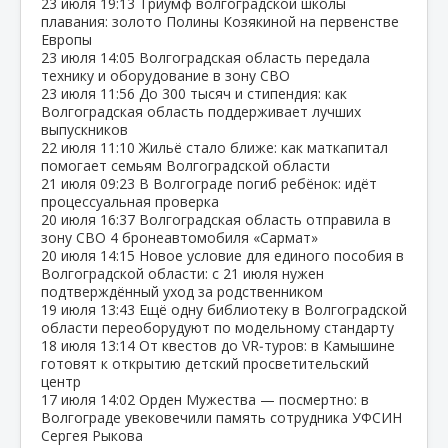
23 июля
19:13
Триумф волгоградской школы
плавания: золото Полины Козякиной на первенстве
Европы
23 июля
14:05
Волгоградская область передала
технику и оборудование в зону СВО
23 июля
11:56
До 300 тысяч и стипендия: как
Волгоградская область поддерживает лучших
выпускников
22 июля
11:10
Жильё стало ближе: как маткапитал
помогает семьям Волгоградской области
21 июля
09:23
В Волгограде погиб ребёнок: идёт
процессуальная проверка
20 июля
16:37
Волгоградская область отправила в
зону СВО 4 бронеавтомобиля «Сармат»
20 июля
14:15
Новое условие для единого пособия в
Волгоградской области: с 21 июля нужен
подтверждённый уход за родственником
19 июля
13:43
Ещё одну библиотеку в Волгоградской
области переоборудуют по модельному стандарту
18 июля
13:14
От квестов до VR‑туров: в Камышине
готовят к открытию детский просветительский
центр
17 июля
14:02
Орден Мужества — посмертно: в
Волгограде увековечили память сотрудника УФСИН
Сергея Рыкова