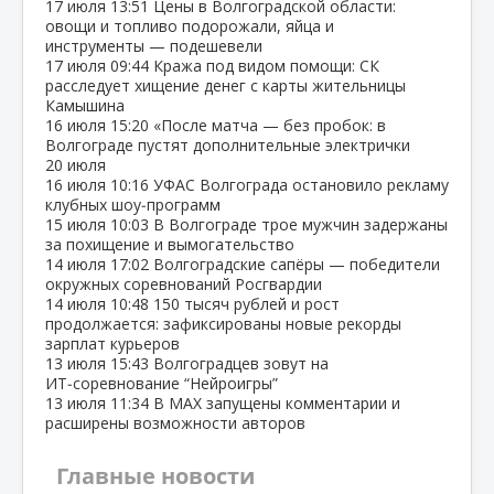
17 июля
13:51
Цены в Волгоградской области:
овощи и топливо подорожали, яйца и
инструменты — подешевели
17 июля
09:44
Кража под видом помощи: СК
расследует хищение денег с карты жительницы
Камышина
16 июля
15:20
«После матча — без пробок: в
Волгограде пустят дополнительные электрички
20 июля
16 июля
10:16
УФАС Волгограда остановило рекламу
клубных шоу‑программ
15 июля
10:03
В Волгограде трое мужчин задержаны
за похищение и вымогательство
14 июля
17:02
Волгоградские сапёры — победители
окружных соревнований Росгвардии
14 июля
10:48
150 тысяч рублей и рост
продолжается: зафиксированы новые рекорды
зарплат курьеров
13 июля
15:43
Волгоградцев зовут на
ИТ‑соревнование “Нейроигры”
13 июля
11:34
В МАХ запущены комментарии и
расширены возможности авторов
Главные новости