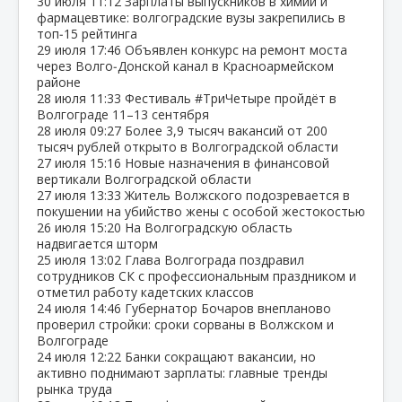
30 июля
11:12
Зарплаты выпускников в химии и
фармацевтике: волгоградские вузы закрепились в
топ‑15 рейтинга
29 июля
17:46
Объявлен конкурс на ремонт моста
через Волго‑Донской канал в Красноармейском
районе
28 июля
11:33
Фестиваль #ТриЧетыре пройдёт в
Волгограде 11–13 сентября
28 июля
09:27
Более 3,9 тысяч вакансий от 200
тысяч рублей открыто в Волгоградской области
27 июля
15:16
Новые назначения в финансовой
вертикали Волгоградской области
27 июля
13:33
Житель Волжского подозревается в
покушении на убийство жены с особой жестокостью
26 июля
15:20
На Волгоградскую область
надвигается шторм
25 июля
13:02
Глава Волгограда поздравил
сотрудников СК с профессиональным праздником и
отметил работу кадетских классов
24 июля
14:46
Губернатор Бочаров внепланово
проверил стройки: сроки сорваны в Волжском и
Волгограде
24 июля
12:22
Банки сокращают вакансии, но
активно поднимают зарплаты: главные тренды
рынка труда