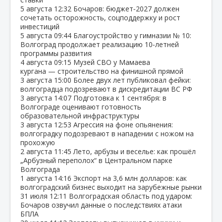
5 августа
12:32
Бочаров: бюджет‑2027 должен
сочетать осторожность, соцподдержку и рост
инвестиций
5 августа
09:44
Благоустройство у гимназии № 10:
Волгоград продолжает реализацию 10‑летней
программы развития
4 августа
09:15
Музей СВО у Мамаева
кургана — строительство на финишной прямой
3 августа
15:00
Более двух лет публиковал фейки:
волгоградца подозревают в дискредитации ВС РФ
3 августа
14:07
Подготовка к 1 сентября: в
Волгограде оценивают готовность
образовательной инфраструктуры
3 августа
12:53
Агрессия на фоне опьянения:
волгоградку подозревают в нападении с ножом на
прохожую
2 августа
11:45
Лето, арбузы и веселье: как прошёл
„Арбузный переполох“ в Центральном парке
Волгограда
1 августа
14:16
Экспорт на 3,6 млн долларов: как
волгоградский бизнес выходит на зарубежные рынки
31 июля
12:11
Волгоградская область под ударом:
Бочаров озвучил данные о последствиях атаки
БПЛА