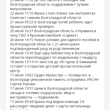
Волгоградская область поддерживает лучших
выпускников
22 июля
11:10
Жильё стало ближе: как маткапитал
помогает семьям Волгоградской области
21 июля
09:23
В Волгограде погиб ребёнок: идёт
процессуальная проверка
20 июля
16:37
Волгоградская область отправила в
зону СВО 4 бронеавтомобиля «Сармат»
20 июля
14:15
Новое условие для единого пособия в
Волгоградской области: с 21 июля нужен
подтверждённый уход за родственником
19 июля
13:43
Ещё одну библиотеку в Волгоградской
области переоборудуют по модельному стандарту
18 июля
13:14
От квестов до VR‑туров: в Камышине
готовят к открытию детский просветительский
центр
17 июля
14:02
Орден Мужества — посмертно: в
Волгограде увековечили память сотрудника УФСИН
Сергея Рыкова
17 июля
13:51
Цены в Волгоградской области:
овощи и топливо подорожали, яйца и
инструменты — подешевели
17 июля
09:44
Кража под видом помощи: СК
расследует хищение денег с карты жительницы