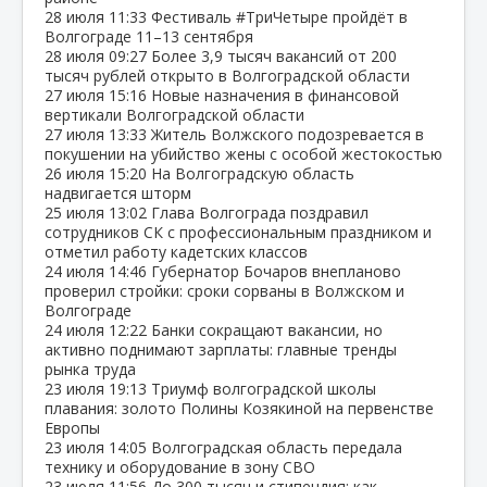
28 июля
11:33
Фестиваль #ТриЧетыре пройдёт в
Волгограде 11–13 сентября
28 июля
09:27
Более 3,9 тысяч вакансий от 200
тысяч рублей открыто в Волгоградской области
27 июля
15:16
Новые назначения в финансовой
вертикали Волгоградской области
27 июля
13:33
Житель Волжского подозревается в
покушении на убийство жены с особой жестокостью
26 июля
15:20
На Волгоградскую область
надвигается шторм
25 июля
13:02
Глава Волгограда поздравил
сотрудников СК с профессиональным праздником и
отметил работу кадетских классов
24 июля
14:46
Губернатор Бочаров внепланово
проверил стройки: сроки сорваны в Волжском и
Волгограде
24 июля
12:22
Банки сокращают вакансии, но
активно поднимают зарплаты: главные тренды
рынка труда
23 июля
19:13
Триумф волгоградской школы
плавания: золото Полины Козякиной на первенстве
Европы
23 июля
14:05
Волгоградская область передала
технику и оборудование в зону СВО
23 июля
11:56
До 300 тысяч и стипендия: как