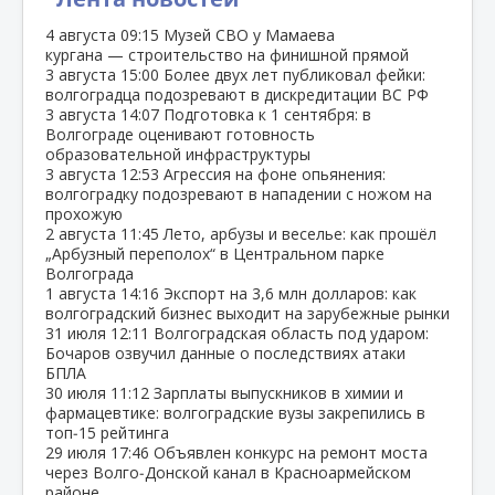
4 августа
09:15
Музей СВО у Мамаева
кургана — строительство на финишной прямой
3 августа
15:00
Более двух лет публиковал фейки:
волгоградца подозревают в дискредитации ВС РФ
3 августа
14:07
Подготовка к 1 сентября: в
Волгограде оценивают готовность
образовательной инфраструктуры
3 августа
12:53
Агрессия на фоне опьянения:
волгоградку подозревают в нападении с ножом на
прохожую
2 августа
11:45
Лето, арбузы и веселье: как прошёл
„Арбузный переполох“ в Центральном парке
Волгограда
1 августа
14:16
Экспорт на 3,6 млн долларов: как
волгоградский бизнес выходит на зарубежные рынки
31 июля
12:11
Волгоградская область под ударом:
Бочаров озвучил данные о последствиях атаки
БПЛА
30 июля
11:12
Зарплаты выпускников в химии и
фармацевтике: волгоградские вузы закрепились в
топ‑15 рейтинга
29 июля
17:46
Объявлен конкурс на ремонт моста
через Волго‑Донской канал в Красноармейском
районе