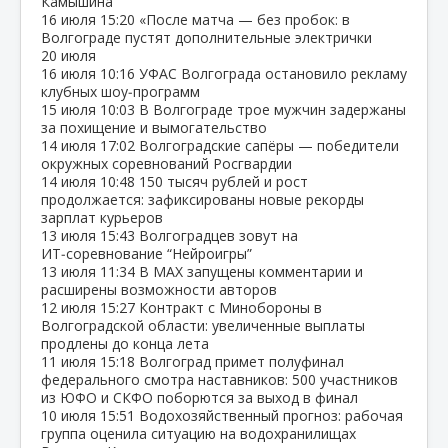
Камышина
16 июля
15:20
«После матча — без пробок: в
Волгограде пустят дополнительные электрички
20 июля
16 июля
10:16
УФАС Волгограда остановило рекламу
клубных шоу‑программ
15 июля
10:03
В Волгограде трое мужчин задержаны
за похищение и вымогательство
14 июля
17:02
Волгоградские сапёры — победители
окружных соревнований Росгвардии
14 июля
10:48
150 тысяч рублей и рост
продолжается: зафиксированы новые рекорды
зарплат курьеров
13 июля
15:43
Волгоградцев зовут на
ИТ‑соревнование “Нейроигры”
13 июля
11:34
В МАХ запущены комментарии и
расширены возможности авторов
12 июля
15:27
Контракт с Минобороны в
Волгоградской области: увеличенные выплаты
продлены до конца лета
11 июля
15:18
Волгоград примет полуфинал
федерального смотра наставников: 500 участников
из ЮФО и СКФО поборются за выход в финал
10 июля
15:51
Водохозяйственный прогноз: рабочая
группа оценила ситуацию на водохранилищах