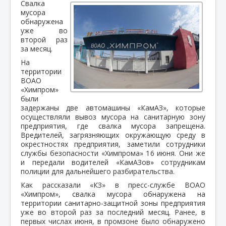
Свалка
мусора
обнаружена
уже во
второй раз
за месяц.
На
территории
ВОАО
«Химпром»
были
задержаны две автомашины «КамАЗ», которые
осуществляли вывоз мусора на санитарную зону
предприятия, где свалка мусора запрещена.
Вредителей, загрязняющих окружающую среду в
окрестностях предприятия, заметили сотрудники
службы безопасности «Химпрома» 16 июня. Они же
и передали водителей «КамАЗов» сотрудникам
полиции для дальнейшего разбирательства.
Как рассказали «КЗ» в пресс-службе ВОАО
«Химпром», свалка мусора обнаружена на
территории санитарно-защитной зоны предприятия
уже во второй раз за последний месяц. Ранее, в
первых числах июня, в промзоне было обнаружено