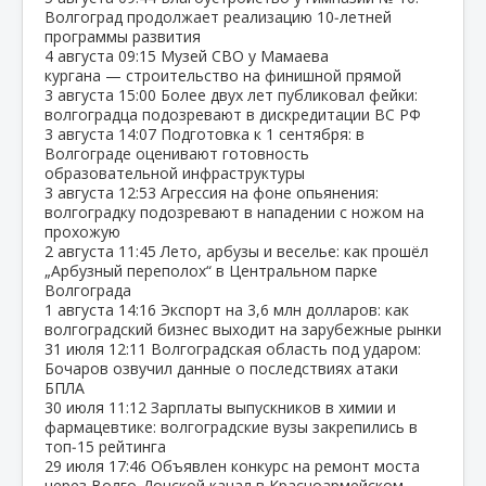
Волгоград продолжает реализацию 10‑летней
программы развития
4 августа
09:15
Музей СВО у Мамаева
кургана — строительство на финишной прямой
3 августа
15:00
Более двух лет публиковал фейки:
волгоградца подозревают в дискредитации ВС РФ
3 августа
14:07
Подготовка к 1 сентября: в
Волгограде оценивают готовность
образовательной инфраструктуры
3 августа
12:53
Агрессия на фоне опьянения:
волгоградку подозревают в нападении с ножом на
прохожую
2 августа
11:45
Лето, арбузы и веселье: как прошёл
„Арбузный переполох“ в Центральном парке
Волгограда
1 августа
14:16
Экспорт на 3,6 млн долларов: как
волгоградский бизнес выходит на зарубежные рынки
31 июля
12:11
Волгоградская область под ударом:
Бочаров озвучил данные о последствиях атаки
БПЛА
30 июля
11:12
Зарплаты выпускников в химии и
фармацевтике: волгоградские вузы закрепились в
топ‑15 рейтинга
29 июля
17:46
Объявлен конкурс на ремонт моста
через Волго‑Донской канал в Красноармейском