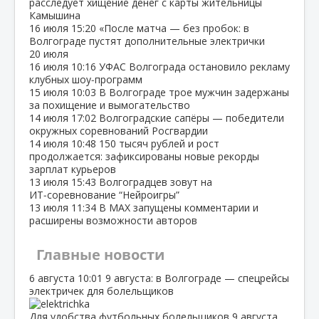
расследует хищение денег с карты жительницы
Камышина
16 июля
15:20
«После матча — без пробок: в
Волгограде пустят дополнительные электрички
20 июля
16 июля
10:16
УФАС Волгограда остановило рекламу
клубных шоу‑программ
15 июля
10:03
В Волгограде трое мужчин задержаны
за похищение и вымогательство
14 июля
17:02
Волгоградские сапёры — победители
окружных соревнований Росгвардии
14 июля
10:48
150 тысяч рублей и рост
продолжается: зафиксированы новые рекорды
зарплат курьеров
13 июля
15:43
Волгоградцев зовут на
ИТ‑соревнование “Нейроигры”
13 июля
11:34
В МАХ запущены комментарии и
расширены возможности авторов
Главные новости
6 августа
10:01
9 августа: в Волгограде — спецрейсы
электричек для болельщиков
Для удобства футбольных болельщиков 9 августа