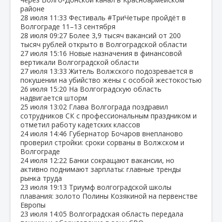
районе
28 июля
11:33
Фестиваль #ТриЧетыре пройдёт в
Волгограде 11–13 сентября
28 июля
09:27
Более 3,9 тысяч вакансий от 200
тысяч рублей открыто в Волгоградской области
27 июля
15:16
Новые назначения в финансовой
вертикали Волгоградской области
27 июля
13:33
Житель Волжского подозревается в
покушении на убийство жены с особой жестокостью
26 июля
15:20
На Волгоградскую область
надвигается шторм
25 июля
13:02
Глава Волгограда поздравил
сотрудников СК с профессиональным праздником и
отметил работу кадетских классов
24 июля
14:46
Губернатор Бочаров внепланово
проверил стройки: сроки сорваны в Волжском и
Волгограде
24 июля
12:22
Банки сокращают вакансии, но
активно поднимают зарплаты: главные тренды
рынка труда
23 июля
19:13
Триумф волгоградской школы
плавания: золото Полины Козякиной на первенстве
Европы
23 июля
14:05
Волгоградская область передала