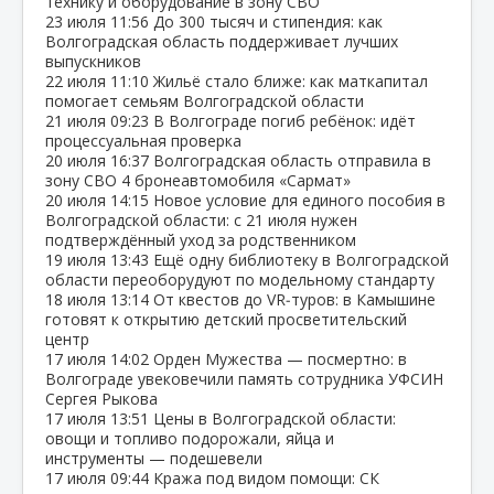
технику и оборудование в зону СВО
23 июля
11:56
До 300 тысяч и стипендия: как
Волгоградская область поддерживает лучших
выпускников
22 июля
11:10
Жильё стало ближе: как маткапитал
помогает семьям Волгоградской области
21 июля
09:23
В Волгограде погиб ребёнок: идёт
процессуальная проверка
20 июля
16:37
Волгоградская область отправила в
зону СВО 4 бронеавтомобиля «Сармат»
20 июля
14:15
Новое условие для единого пособия в
Волгоградской области: с 21 июля нужен
подтверждённый уход за родственником
19 июля
13:43
Ещё одну библиотеку в Волгоградской
области переоборудуют по модельному стандарту
18 июля
13:14
От квестов до VR‑туров: в Камышине
готовят к открытию детский просветительский
центр
17 июля
14:02
Орден Мужества — посмертно: в
Волгограде увековечили память сотрудника УФСИН
Сергея Рыкова
17 июля
13:51
Цены в Волгоградской области:
овощи и топливо подорожали, яйца и
инструменты — подешевели
17 июля
09:44
Кража под видом помощи: СК