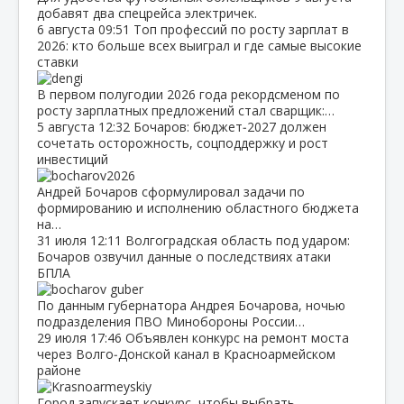
добавят два спецрейса электричек.
6 августа
09:51
Топ профессий по росту зарплат в
2026: кто больше всех выиграл и где самые высокие
ставки
В первом полугодии 2026 года рекордсменом по
росту зарплатных предложений стал сварщик:…
5 августа
12:32
Бочаров: бюджет‑2027 должен
сочетать осторожность, соцподдержку и рост
инвестиций
Андрей Бочаров сформулировал задачи по
формированию и исполнению областного бюджета
на…
31 июля
12:11
Волгоградская область под ударом:
Бочаров озвучил данные о последствиях атаки
БПЛА
По данным губернатора Андрея Бочарова, ночью
подразделения ПВО Минобороны России…
29 июля
17:46
Объявлен конкурс на ремонт моста
через Волго‑Донской канал в Красноармейском
районе
Город запускает конкурс, чтобы выбрать