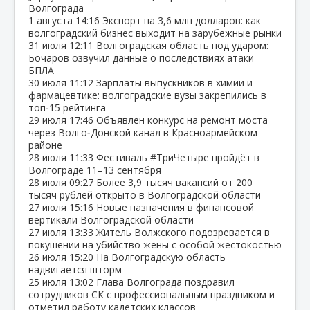
Волгограда
1 августа
14:16
Экспорт на 3,6 млн долларов: как
волгоградский бизнес выходит на зарубежные рынки
31 июля
12:11
Волгоградская область под ударом:
Бочаров озвучил данные о последствиях атаки
БПЛА
30 июля
11:12
Зарплаты выпускников в химии и
фармацевтике: волгоградские вузы закрепились в
топ‑15 рейтинга
29 июля
17:46
Объявлен конкурс на ремонт моста
через Волго‑Донской канал в Красноармейском
районе
28 июля
11:33
Фестиваль #ТриЧетыре пройдёт в
Волгограде 11–13 сентября
28 июля
09:27
Более 3,9 тысяч вакансий от 200
тысяч рублей открыто в Волгоградской области
27 июля
15:16
Новые назначения в финансовой
вертикали Волгоградской области
27 июля
13:33
Житель Волжского подозревается в
покушении на убийство жены с особой жестокостью
26 июля
15:20
На Волгоградскую область
надвигается шторм
25 июля
13:02
Глава Волгограда поздравил
сотрудников СК с профессиональным праздником и
отметил работу кадетских классов