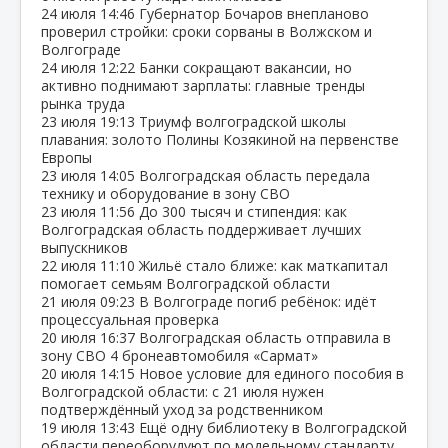
24 июля
14:46
Губернатор Бочаров внепланово
проверил стройки: сроки сорваны в Волжском и
Волгограде
24 июля
12:22
Банки сокращают вакансии, но
активно поднимают зарплаты: главные тренды
рынка труда
23 июля
19:13
Триумф волгоградской школы
плавания: золото Полины Козякиной на первенстве
Европы
23 июля
14:05
Волгоградская область передала
технику и оборудование в зону СВО
23 июля
11:56
До 300 тысяч и стипендия: как
Волгоградская область поддерживает лучших
выпускников
22 июля
11:10
Жильё стало ближе: как маткапитал
помогает семьям Волгоградской области
21 июля
09:23
В Волгограде погиб ребёнок: идёт
процессуальная проверка
20 июля
16:37
Волгоградская область отправила в
зону СВО 4 бронеавтомобиля «Сармат»
20 июля
14:15
Новое условие для единого пособия в
Волгоградской области: с 21 июля нужен
подтверждённый уход за родственником
19 июля
13:43
Ещё одну библиотеку в Волгоградской
области переоборудуют по модельному стандарту