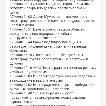
18 июля
13:14
От квестов до VR‑туров: в Камышине
готовят к открытию детский просветительский
центр
17 июля
14:02
Орден Мужества — посмертно: в
Волгограде увековечили память сотрудника УФСИН
Сергея Рыкова
17 июля
13:51
Цены в Волгоградской области:
овощи и топливо подорожали, яйца и
инструменты — подешевели
17 июля
09:44
Кража под видом помощи: СК
расследует хищение денег с карты жительницы
Камышина
16 июля
15:20
«После матча — без пробок: в
Волгограде пустят дополнительные электрички
20 июля
16 июля
10:16
УФАС Волгограда остановило рекламу
клубных шоу‑программ
15 июля
10:03
В Волгограде трое мужчин задержаны
за похищение и вымогательство
14 июля
17:02
Волгоградские сапёры — победители
окружных соревнований Росгвардии
14 июля
10:48
150 тысяч рублей и рост
продолжается: зафиксированы новые рекорды
зарплат курьеров
13 июля
15:43
Волгоградцев зовут на