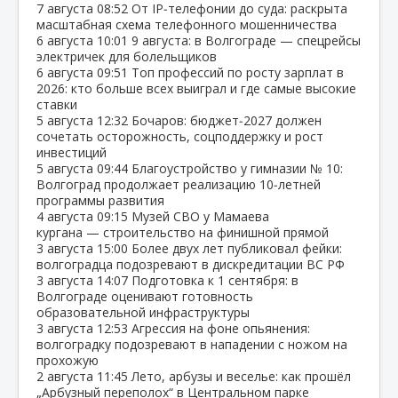
7 августа
08:52
От IP‑телефонии до суда: раскрыта
масштабная схема телефонного мошенничества
6 августа
10:01
9 августа: в Волгограде — спецрейсы
электричек для болельщиков
6 августа
09:51
Топ профессий по росту зарплат в
2026: кто больше всех выиграл и где самые высокие
ставки
5 августа
12:32
Бочаров: бюджет‑2027 должен
сочетать осторожность, соцподдержку и рост
инвестиций
5 августа
09:44
Благоустройство у гимназии № 10:
Волгоград продолжает реализацию 10‑летней
программы развития
4 августа
09:15
Музей СВО у Мамаева
кургана — строительство на финишной прямой
3 августа
15:00
Более двух лет публиковал фейки:
волгоградца подозревают в дискредитации ВС РФ
3 августа
14:07
Подготовка к 1 сентября: в
Волгограде оценивают готовность
образовательной инфраструктуры
3 августа
12:53
Агрессия на фоне опьянения:
волгоградку подозревают в нападении с ножом на
прохожую
2 августа
11:45
Лето, арбузы и веселье: как прошёл
„Арбузный переполох“ в Центральном парке