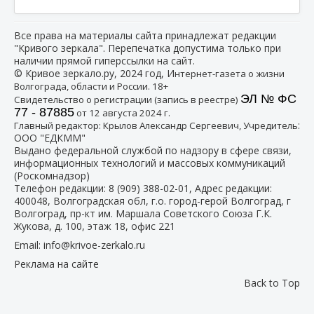
Все права на материалы сайта принадлежат редакции
"Кривого зеркала". Перепечатка допустима только при
наличии прямой гиперссылки на сайт.
© Кривое зеркало.ру, 2024 год, И
нтернет-газета о жизни
Волгограда, области и России. 18+
ЭЛ № ФС
Свидетельство о регистрации (запись в реестре)
77 - 87885
от 12 августа 2024 г.
:
Главный редактор: Крылов Александр Сергеевич, Учредитель
ООО "ЕДКММ"
Выдано федеральной службой по надзору в сфере связи,
информационных технологий и массовых коммуникаций
(Роскомнадзор)
Телефон редакции:
8 (909) 388-02-01
, Адрес редакции:
400048, Волгоградская обл, г.о. город-герой Волгоград, г
Волгоград, пр-кт им. Маршала Советского Союза Г.К.
Жукова, д. 100, этаж 18, офис 221
Email:
info@krivoe-zerkalo.ru
Реклама на сайте
Back to Top