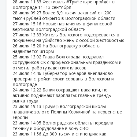
28 июля
11:33
Фестиваль #ТриЧетыре пройдёт в
Волгограде 11–13 сентября
28 июля
09:27
Более 3,9 тысяч вакансий от 200
тысяч рублей открыто в Волгоградской области
27 июля
15:16
Новые назначения в финансовой
вертикали Волгоградской области
27 июля
13:33
Житель Волжского подозревается в
покушении на убийство жены с особой жестокостью
26 июля
15:20
На Волгоградскую область
надвигается шторм
25 июля
13:02
Глава Волгограда поздравил
сотрудников СК с профессиональным праздником и
отметил работу кадетских классов
24 июля
14:46
Губернатор Бочаров внепланово
проверил стройки: сроки сорваны в Волжском и
Волгограде
24 июля
12:22
Банки сокращают вакансии, но
активно поднимают зарплаты: главные тренды
рынка труда
23 июля
19:13
Триумф волгоградской школы
плавания: золото Полины Козякиной на первенстве
Европы
23 июля
14:05
Волгоградская область передала
технику и оборудование в зону СВО
23 июля
11:56
До 300 тысяч и стипендия: как