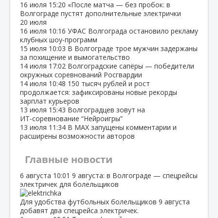
16 июля
15:20
«После матча — без пробок: в
Волгограде пустят дополнительные электрички
20 июля
16 июля
10:16
УФАС Волгограда остановило рекламу
клубных шоу‑программ
15 июля
10:03
В Волгограде трое мужчин задержаны
за похищение и вымогательство
14 июля
17:02
Волгоградские сапёры — победители
окружных соревнований Росгвардии
14 июля
10:48
150 тысяч рублей и рост
продолжается: зафиксированы новые рекорды
зарплат курьеров
13 июля
15:43
Волгоградцев зовут на
ИТ‑соревнование “Нейроигры”
13 июля
11:34
В МАХ запущены комментарии и
расширены возможности авторов
Главные новости
6 августа
10:01
9 августа: в Волгограде — спецрейсы
электричек для болельщиков
Для удобства футбольных болельщиков 9 августа
добавят два спецрейса электричек.