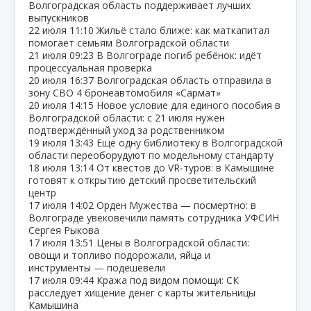
Волгоградская область поддерживает лучших
выпускников
22 июля
11:10
Жильё стало ближе: как маткапитал
помогает семьям Волгоградской области
21 июля
09:23
В Волгограде погиб ребёнок: идёт
процессуальная проверка
20 июля
16:37
Волгоградская область отправила в
зону СВО 4 бронеавтомобиля «Сармат»
20 июля
14:15
Новое условие для единого пособия в
Волгоградской области: с 21 июля нужен
подтверждённый уход за родственником
19 июля
13:43
Ещё одну библиотеку в Волгоградской
области переоборудуют по модельному стандарту
18 июля
13:14
От квестов до VR‑туров: в Камышине
готовят к открытию детский просветительский
центр
17 июля
14:02
Орден Мужества — посмертно: в
Волгограде увековечили память сотрудника УФСИН
Сергея Рыкова
17 июля
13:51
Цены в Волгоградской области:
овощи и топливо подорожали, яйца и
инструменты — подешевели
17 июля
09:44
Кража под видом помощи: СК
расследует хищение денег с карты жительницы
Камышина