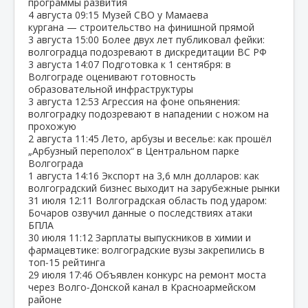
программы развития
4 августа
09:15
Музей СВО у Мамаева
кургана — строительство на финишной прямой
3 августа
15:00
Более двух лет публиковал фейки:
волгоградца подозревают в дискредитации ВС РФ
3 августа
14:07
Подготовка к 1 сентября: в
Волгограде оценивают готовность
образовательной инфраструктуры
3 августа
12:53
Агрессия на фоне опьянения:
волгоградку подозревают в нападении с ножом на
прохожую
2 августа
11:45
Лето, арбузы и веселье: как прошёл
„Арбузный переполох“ в Центральном парке
Волгограда
1 августа
14:16
Экспорт на 3,6 млн долларов: как
волгоградский бизнес выходит на зарубежные рынки
31 июля
12:11
Волгоградская область под ударом:
Бочаров озвучил данные о последствиях атаки
БПЛА
30 июля
11:12
Зарплаты выпускников в химии и
фармацевтике: волгоградские вузы закрепились в
топ‑15 рейтинга
29 июля
17:46
Объявлен конкурс на ремонт моста
через Волго‑Донской канал в Красноармейском
районе