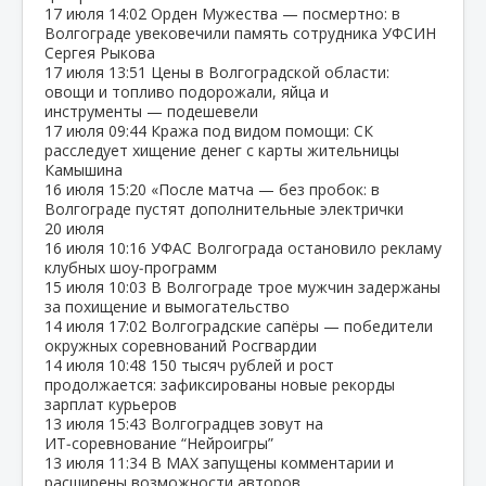
17 июля
14:02
Орден Мужества — посмертно: в
Волгограде увековечили память сотрудника УФСИН
Сергея Рыкова
17 июля
13:51
Цены в Волгоградской области:
овощи и топливо подорожали, яйца и
инструменты — подешевели
17 июля
09:44
Кража под видом помощи: СК
расследует хищение денег с карты жительницы
Камышина
16 июля
15:20
«После матча — без пробок: в
Волгограде пустят дополнительные электрички
20 июля
16 июля
10:16
УФАС Волгограда остановило рекламу
клубных шоу‑программ
15 июля
10:03
В Волгограде трое мужчин задержаны
за похищение и вымогательство
14 июля
17:02
Волгоградские сапёры — победители
окружных соревнований Росгвардии
14 июля
10:48
150 тысяч рублей и рост
продолжается: зафиксированы новые рекорды
зарплат курьеров
13 июля
15:43
Волгоградцев зовут на
ИТ‑соревнование “Нейроигры”
13 июля
11:34
В МАХ запущены комментарии и
расширены возможности авторов