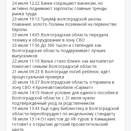
24 июля
12:22
Банки сокращают вакансии, но
активно поднимают зарплаты: главные тренды
рынка труда
23 июля
19:13
Триумф волгоградской школы
плавания: золото Полины Козякиной на первенстве
Европы
23 июля
14:05
Волгоградская область передала
технику и оборудование в зону СВО
23 июля
11:56
До 300 тысяч и стипендия: как
Волгоградская область поддерживает лучших
выпускников
22 июля
11:10
Жильё стало ближе: как маткапитал
помогает семьям Волгоградской области
21 июля
09:23
В Волгограде погиб ребёнок: идёт
процессуальная проверка
20 июля
16:37
Волгоградская область отправила в
зону СВО 4 бронеавтомобиля «Сармат»
20 июля
14:15
Новое условие для единого пособия в
Волгоградской области: с 21 июля нужен
подтверждённый уход за родственником
19 июля
13:43
Ещё одну библиотеку в Волгоградской
области переоборудуют по модельному стандарту
18 июля
13:14
От квестов до VR‑туров: в Камышине
готовят к открытию детский просветительский
центр