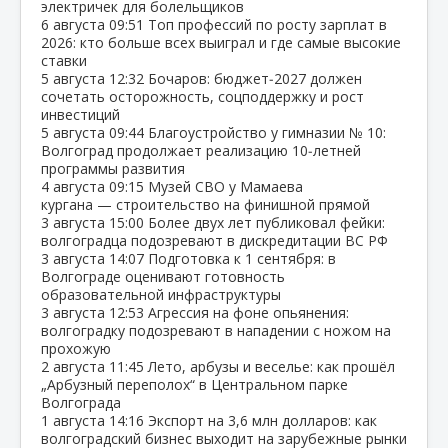
электричек для болельщиков
6 августа
09:51
Топ профессий по росту зарплат в
2026: кто больше всех выиграл и где самые высокие
ставки
5 августа
12:32
Бочаров: бюджет‑2027 должен
сочетать осторожность, соцподдержку и рост
инвестиций
5 августа
09:44
Благоустройство у гимназии № 10:
Волгоград продолжает реализацию 10‑летней
программы развития
4 августа
09:15
Музей СВО у Мамаева
кургана — строительство на финишной прямой
3 августа
15:00
Более двух лет публиковал фейки:
волгоградца подозревают в дискредитации ВС РФ
3 августа
14:07
Подготовка к 1 сентября: в
Волгограде оценивают готовность
образовательной инфраструктуры
3 августа
12:53
Агрессия на фоне опьянения:
волгоградку подозревают в нападении с ножом на
прохожую
2 августа
11:45
Лето, арбузы и веселье: как прошёл
„Арбузный переполох“ в Центральном парке
Волгограда
1 августа
14:16
Экспорт на 3,6 млн долларов: как
волгоградский бизнес выходит на зарубежные рынки