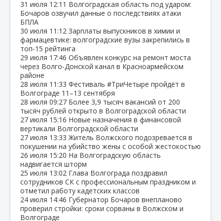
31 июля
12:11
Волгоградская область под ударом:
Бочаров озвучил данные о последствиях атаки
БПЛА
30 июля
11:12
Зарплаты выпускников в химии и
фармацевтике: волгоградские вузы закрепились в
топ‑15 рейтинга
29 июля
17:46
Объявлен конкурс на ремонт моста
через Волго‑Донской канал в Красноармейском
районе
28 июля
11:33
Фестиваль #ТриЧетыре пройдёт в
Волгограде 11–13 сентября
28 июля
09:27
Более 3,9 тысяч вакансий от 200
тысяч рублей открыто в Волгоградской области
27 июля
15:16
Новые назначения в финансовой
вертикали Волгоградской области
27 июля
13:33
Житель Волжского подозревается в
покушении на убийство жены с особой жестокостью
26 июля
15:20
На Волгоградскую область
надвигается шторм
25 июля
13:02
Глава Волгограда поздравил
сотрудников СК с профессиональным праздником и
отметил работу кадетских классов
24 июля
14:46
Губернатор Бочаров внепланово
проверил стройки: сроки сорваны в Волжском и
Волгограде