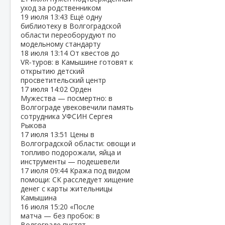
уход за родственником
19 июля
13:43
Ещё одну
библиотеку в Волгоградской
области переоборудуют по
модельному стандарту
18 июля
13:14
От квестов до
VR‑туров: в Камышине готовят к
открытию детский
просветительский центр
17 июля
14:02
Орден
Мужества — посмертно: в
Волгограде увековечили память
сотрудника УФСИН Сергея
Рыкова
17 июля
13:51
Цены в
Волгоградской области: овощи и
топливо подорожали, яйца и
инструменты — подешевели
17 июля
09:44
Кража под видом
помощи: СК расследует хищение
денег с карты жительницы
Камышина
16 июля
15:20
«После
матча — без пробок: в
Волгограде пустят