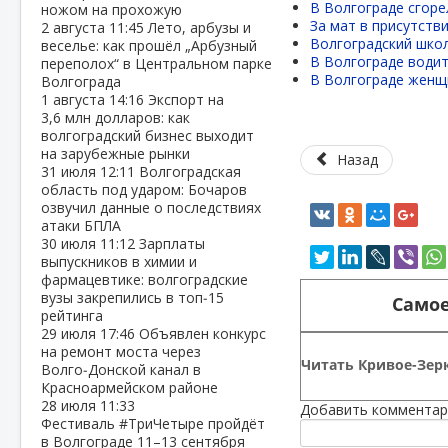
В Волгограде сгоре
ножом на прохожую
За мат в присутств
2 августа
11:45
Лето, арбузы и
Волгоградский школ
веселье: как прошёл „Арбузный
В Волгограде водит
переполох“ в Центральном парке
В Волгограде женщ
Волгограда
1 августа
14:16
Экспорт на
3,6 млн долларов: как
волгоградский бизнес выходит
на зарубежные рынки
Назад
31 июля
12:11
Волгоградская
область под ударом: Бочаров
озвучил данные о последствиях
атаки БПЛА
30 июля
11:12
Зарплаты
выпускников в химии и
фармацевтике: волгоградские
вузы закрепились в топ‑15
Самое
рейтинга
29 июля
17:46
Объявлен конкурс
на ремонт моста через
Читать Кривое-Зерк
Волго‑Донской канал в
Красноармейском районе
28 июля
11:33
Добавить комментар
Фестиваль #ТриЧетыре пройдёт
в Волгограде 11–13 сентября