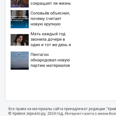
сокращает ли жизнь
ночная работа
Соловьёв объяснил,
почему считает
новую крупную
войну в Европе
Мать каждый год
неизбежной
звонила дочери в
один и тот же день и
молчала — причина
Пентагон
раскрылась
обнародовал новую
слишком поздно:
партию материалов
история одной
об НЛО - Новости на
семьи
Вести.ru
Все права на материалы сайта принадлежат редакции "Крив
© Кривое зеркало.ру, 2024 год, И
нтернет-газета о жизни Волг