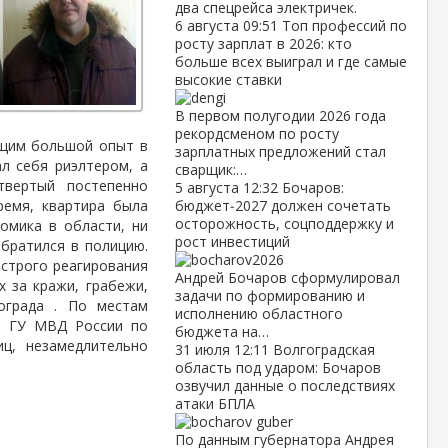
два спецрейса электричек.
6 августа
09:51
Топ профессий по
росту зарплат в 2026: кто
больше всех выиграл и где самые
высокие ставки
В первом полугодии 2026 года
рекордсменом по росту
ющим большой опыт в
зарплатных предложений стал
л себя риэлтером, а
сварщик:…
етвертый
постепенно
5 августа
12:32
Бочаров:
ремя, квартира была
бюджет‑2027 должен сочетать
осторожность, соцподдержку и
омика в области, ни
рост инвестиций
братился в полицию.
строго реагирования
Андрей Бочаров сформулировал
х за кражи, грабежи,
задачи по формированию и
ограда . По местам
исполнению областного
о. ГУ МВД России по
бюджета на…
лиц, незамедлительно
31 июля
12:11
Волгоградская
область под ударом: Бочаров
озвучил данные о последствиях
атаки БПЛА
По данным губернатора Андрея