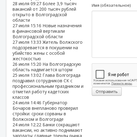
28 июля
09:27
Более 3,9 тысяч
Имя (обязательное)
вакансий от 200 тысяч рублей
открыто в Волгоградской
области
27 июля
15:16
Новые назначения
в финансовой вертикали
Волгоградской области
27 июля
13:33
Житель Волжского
подозревается в покушении на
убийство жены с особой
жестокостью
26 июля
15:20
На Волгоградскую
область надвигается шторм
25 июля
13:02
Глава Волгограда
поздравил сотрудников СК с
профессиональным праздником и
отметил работу кадетских
Отправить
классов
24 июля
14:46
Губернатор
Бочаров внепланово проверил
стройки: сроки сорваны в
Волжском и Волгограде
24 июля
12:22
Банки сокращают
вакансии, но активно поднимают
зарплаты: главные тренды рынка