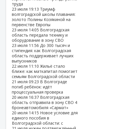
труда
23 июля
19:13
Триумф
волгоградской школы плавания:
золото Полины Козякиной на
первенстве Европы
23 июля
14:05
Волгоградская
область передала технику и
оборудование в зону СВО
23 июля
11:56
До 300 тысяч и
стипендия: как Волгоградская
область поддерживает лучших
выпускников
22 июля
11:10
Жильё стало
ближе: как маткапитал помогает
семьям Волгоградской области
21 июля
09:23
В Волгограде
погиб ребёнок: идёт
процессуальная проверка
20 июля
16:37
Волгоградская
область отправила в зону СВО 4
бронеавтомобиля «Сармат»
20 июля
14:15
Новое условие для
единого пособия в
Волгоградской области: с
21 июля нужен подтверждённый