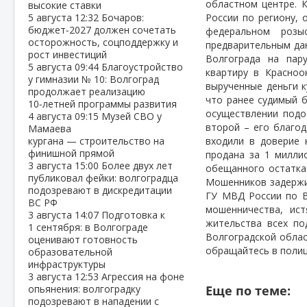
областном центре. 
высокие ставки
5 августа
12:32
Бочаров:
России по региону, 
бюджет‑2027 должен сочетать
федеральном розы
осторожность, соцподдержку и
предварительным да
рост инвестиций
Волгограда на па
5 августа
09:44
Благоустройство
квартиру в Красноо
у гимназии № 10: Волгоград
вырученные деньги к
продолжает реализацию
что ранее судимый 
10‑летней программы развития
осуществлении подо
4 августа
09:15
Музей СВО у
второй – его благо
Мамаева
кургана — строительство на
входили в доверие 
финишной прямой
продана за 1 милли
3 августа
15:00
Более двух лет
обещанного остатка
публиковал фейки: волгоградца
Мошенников задерж
подозревают в дискредитации
ГУ МВД России по В
ВС РФ
мошенничества, ист
3 августа
14:07
Подготовка к
жительства всех по
1 сентября: в Волгограде
Волгоградской обла
оценивают готовность
обращайтесь в полиц
образовательной
инфраструктуры
3 августа
12:53
Агрессия на фоне
опьянения: волгоградку
Еще по теме:
подозревают в нападении с