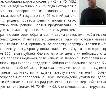
Как сообщили корреспонденту «КЗ» в ГУ МВД
один из задержанных с 2005 года находился в
ске за совершение изнасилования.
По
нным, весной текущего год
59-летний житель
ру с родным братом решили продать свою
ктябрьском районе. Братья предполагали на
упить домик в деревне.
Кончилось дело тем,
брат посоветовал обратиться
к своим знакомым, якобы име
бных сделок. И четверо мошенников ,один из которых называ
дарным клиентом, принялись за продажу квартиры. Третий и ч
к клиенту, регулярно угощая спиртным. Спустя некоторое в
он 350 тысяч рублей. Однако ни этих денег, ни небольшого д
 от продажи недвижимости клиент не получил. Потерпевший о
ивали
при силовой поддержке бойцов специального отряда бы
олгоградской области. Ими оказались четверо
ранее судимы
язание, хулиганство и другие преступления жителей
Волг
дозреваемых проведены обыски. Возбуждено уголовное дел
сти обращается к волгоградцам:
если вы стали жертвой этих 
ию по телефонам: 93-70-49 или 02. Анонимность гарантируется.