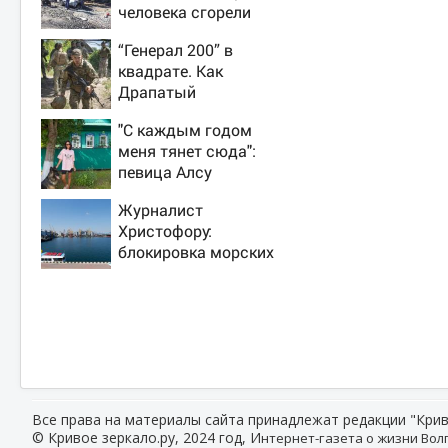
человека сгорели
заживо в страшном
“Генерал 200” в
ДТП на трассе
квадрате. Как
07/08/2026 –
Драпатый
Новости
переплюнул
"С каждым годом
Сырского
меня тянет сюда":
певица Алсу
приехала в
Журналист
татарскую деревню,
Христофору:
где прошло ее
блокировка морских
детство 07/08/2026
портов —
– Новости
катастрофа для
Украины
Все права на материалы сайта принадлежат редакции "Крив
© Кривое зеркало.ру, 2024 год, И
нтернет-газета о жизни Волг