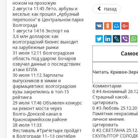
ножом на прохожую
2 августа
11:45
Лето, арбузы и
Назад
веселье: как прошёл „Арбузный
переполох“ в Центральном парке
Волгограда
1 августа
14:16
Экспорт на
3,6 млн долларов: как
волгоградский бизнес выходит
на зарубежные рынки
Самое
31 июля
12:11
Волгоградская
область под ударом: Бочаров
озвучил данные о последствиях
атаки БПЛА
Читать Кривое-Зерк
30 июля
11:12
Зарплаты
выпускников в химии и
Комментарии
фармацевтике: волгоградские
0
#4
Анонимный
26.1
вузы закрепились в топ‑15
Страшный какой...
рейтинга
Цитировать
29 июля
17:46
Объявлен конкурс
0
#3
Любовь
25.12.20
на ремонт моста через
Памятник некрасивый,
Волго‑Донской канал в
личное мнение.
Красноармейском районе
Цитировать
28 июля
11:33
0
#2
СВЕТЛАНА
25.12
Фестиваль #ТриЧетыре пройдёт
СКУЛЬПТОР СОЛОДК
в Волгограде 11–13 сентября