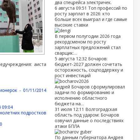
два спецрейса электричек.
6 августа
09:51
Топ профессий по
росту зарплат в 2026: кто
больше всех выиграл и где самые
высокие ставки
В первом полугодии 2026 года
рекордсменом по росту
зарплатных предложений стал
сварщик:…
5 августа
12:32
Бочаров:
едучреждения: аиста
бюджет‑2027 должен сочетать
осторожность, соцподдержку и
рост инвестиций
Андрей Бочаров сформулировал
сионерок -
01/11/2014
задачи по формированию и
исполнению областного
бюджета на…
 09:04
31 июля
12:11
Волгоградская
ннолетних подростков
область под ударом: Бочаров
озвучил данные о последствиях
20
атаки БПЛА
По данным губернатора Андрея