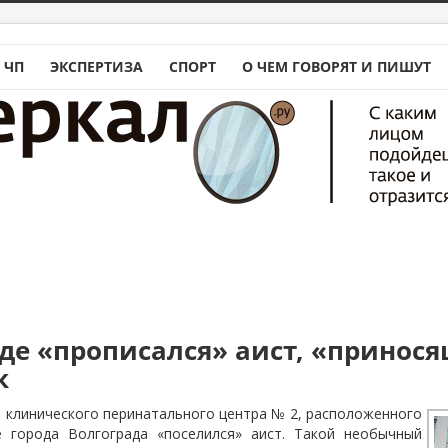
 ЧП
ЭКСПЕРТИЗА
СПОРТ
О ЧЕМ ГОВОРЯТ И ПИШУТ
аде «прописался» аист, «принос
к
 клинического перинатального центра № 2, расположенного
 города Волгограда «поселился» аист. Такой необычный