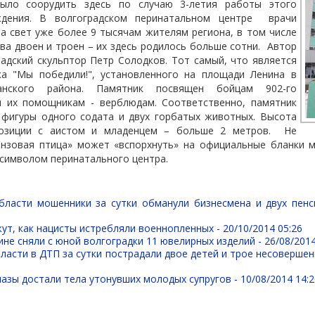
ыло соорудить здесь по случаю 3-летия работы этого
ждения. В волгоградском перинатальном центре
врачи
а свет уже более 9 тысячам жителям региона, в том числе
ва двоен и троен – их здесь родилось больше сотни.
Автор
радский скульптор Петр Солодков. Тот самый, что является
а "Мы победили!", установленного на площади Ленина в
ханского района. Памятник посвящен бойцам 902-го
и их помощникам - верблюдам. Соответственно, памятник
 фигуры одного содата и двух горбатых животных. Высота
позиции с аистом и младенцем – больше 2 метров.
Не
онзовая птица» может «вспорхнуть» на официальные бланки м
 символом перинатального центра.
бласти мошенники за сутки обманули бизнесмена и двух пен
ут, как нацисты истребляли военнопленных -
20/10/2014 05:26
не сняли с юной волгоградки 11 ювелирных изделий -
26/08/2014
ласти в ДТП за сутки пострадали двое детей и трое несоверше
азы достали тела утонувших молодых супругов -
10/08/2014 14: