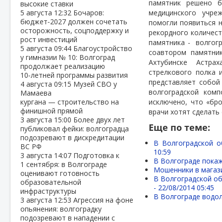
памятник решено б
высокие ставки
5 августа
12:32
Бочаров:
медицинского учре
бюджет‑2027 должен сочетать
помогли появиться н
осторожность, соцподдержку и
рекордного количест
рост инвестиций
памятника -
волгог
5 августа
09:44
Благоустройство
соавтором памятник
у гимназии № 10: Волгоград
Ахтубинске Астра
продолжает реализацию
стрелкового полка 
10‑летней программы развития
представляет собой
4 августа
09:15
Музей СВО у
волгоградской ком
Мамаева
кургана — строительство на
исключено, что «бр
финишной прямой
врачи хотят сделать
3 августа
15:00
Более двух лет
Еще по теме:
публиковал фейки: волгоградца
подозревают в дискредитации
В Волгоградской о
ВС РФ
10:59
3 августа
14:07
Подготовка к
В Волгограде покаж
1 сентября: в Волгограде
Мошенники в магази
оценивают готовность
В Волгоградской об
образовательной
-
22/08/2014 05:45
инфраструктуры
В Волгограде водол
3 августа
12:53
Агрессия на фоне
опьянения: волгоградку
подозревают в нападении с