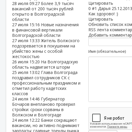
Цитировать
28 июля
09:27
Более 3,9 тысяч
0
#1
Дарья
25.12.2013
вакансий от 200 тысяч рублей
Как здорово! :)
открыто в Волгоградской
Цитировать
области
Обновить список ко
27 июля
15:16
Новые назначения
RSS лента комментар
в финансовой вертикали
Добавить комментар
Волгоградской области
27 июля
13:33
Житель Волжского
подозревается в покушении на
убийство жены с особой
Имя (обязательное)
жестокостью
26 июля
15:20
На Волгоградскую
область надвигается шторм
25 июля
13:02
Глава Волгограда
поздравил сотрудников СК с
профессиональным праздником и
отметил работу кадетских
классов
24 июля
14:46
Губернатор
Бочаров внепланово проверил
стройки: сроки сорваны в
Волжском и Волгограде
24 июля
12:22
Банки сокращают
вакансии, но активно поднимают
зарплаты: главные тренды рынка