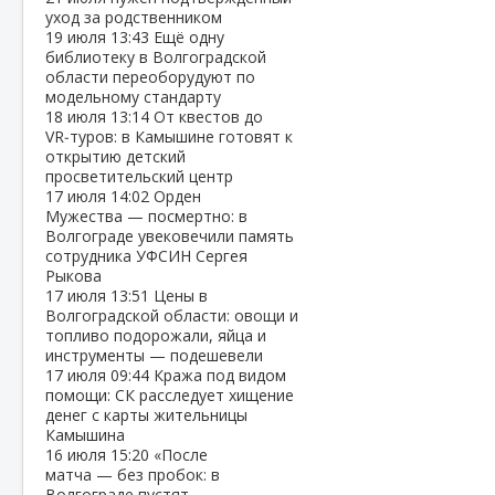
уход за родственником
19 июля
13:43
Ещё одну
библиотеку в Волгоградской
области переоборудуют по
модельному стандарту
18 июля
13:14
От квестов до
VR‑туров: в Камышине готовят к
открытию детский
просветительский центр
17 июля
14:02
Орден
Мужества — посмертно: в
Волгограде увековечили память
сотрудника УФСИН Сергея
Рыкова
17 июля
13:51
Цены в
Волгоградской области: овощи и
топливо подорожали, яйца и
инструменты — подешевели
17 июля
09:44
Кража под видом
помощи: СК расследует хищение
денег с карты жительницы
Камышина
16 июля
15:20
«После
матча — без пробок: в
Волгограде пустят