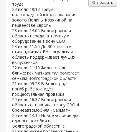
Отправить
труда
23 июля
19:13
Триумф
волгоградской школы плавания:
золото Полины Козякиной на
первенстве Европы
23 июля
14:05
Волгоградская
область передала технику и
оборудование в зону СВО
23 июля
11:56
До 300 тысяч и
стипендия: как Волгоградская
область поддерживает лучших
выпускников
22 июля
11:10
Жильё стало
ближе: как маткапитал помогает
семьям Волгоградской области
21 июля
09:23
В Волгограде
погиб ребёнок: идёт
процессуальная проверка
20 июля
16:37
Волгоградская
область отправила в зону СВО 4
бронеавтомобиля «Сармат»
20 июля
14:15
Новое условие для
единого пособия в
Волгоградской области: с
21 июля нужен подтверждённый