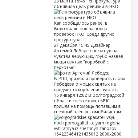
28 марта
15:46
Генпрокуратура
объявила цель ревизий в НКО
Как сообщалось ранее, в
Волгограде пошла волна
проверок НКО. Среди других
прокуратура…
21 декабря
15:45
Дизайнер
Артемий Лебедев посягнул на
чувства верующих, грубо назвав
мощи святых "коробкой с
перхотью"
В РПЦ призвали проверить слова
Лебедева о мощах святых на
предмет оскорбления чувств…
15 января
12:02
В Волгоградской
области спецтехника МЧС
пришла на помощь попавшим в
снежный плен автомобилистам