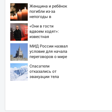
Женщина и ребёнок
погибли из-за
непогоды в
Смоленске
«Они в гости
вдвоем ходят»:
известная
журналистка
МИД России назвал
подтвердила роман
условие для начала
Бондарчука и
переговоров о мире
Исаковой
с Украиной
Спасатели
отказались от
эвакуации тела
Натальи
Наговицыной с
семитысячника