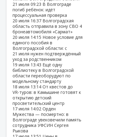
21 июля
09:23
В Волгограде
погиб ребёнок: идёт
процессуальная проверка
20 июля
16:37
Волгоградская
область отправила в зону СВО 4
бронеавтомобиля «Сармат»
20 июля
14:15
Новое условие для
единого пособия в
Волгоградской области: с
21 июля нужен подтверждённый
уход за родственником
19 июля
13:43
Ещё одну
библиотеку в Волгоградской
области переоборудуют по
модельному стандарту
18 июля
13:14
От квестов до
VR‑туров: в Камышине готовят к
открытию детский
просветительский центр
17 июля
14:02
Орден
Мужества — посмертно: в
Волгограде увековечили память
сотрудника УФСИН Сергея
Рыкова
17 июля
13:51
Цены в