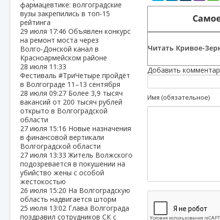
фармацевтике: волгоградские
вузы закрепились в топ‑15
Самое
рейтинга
29 июля
17:46
Объявлен конкурс
на ремонт моста через
Читать Кривое-Зерк
Волго‑Донской канал в
Красноармейском районе
28 июля
11:33
Добавить комментар
Фестиваль #ТриЧетыре пройдёт
в Волгограде 11–13 сентября
28 июля
09:27
Более 3,9 тысяч
Имя (обязательное)
вакансий от 200 тысяч рублей
открыто в Волгоградской
области
27 июля
15:16
Новые назначения
в финансовой вертикали
Волгоградской области
27 июля
13:33
Житель Волжского
подозревается в покушении на
убийство жены с особой
жестокостью
26 июля
15:20
На Волгоградскую
область надвигается шторм
25 июля
13:02
Глава Волгограда
поздравил сотрудников СК с