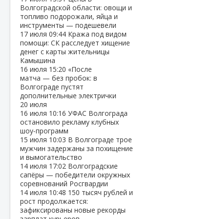
Волгоградской области: овощи и
топливо подорожали, яйца и
инструменты — подешевели
17 июля
09:44
Кража под видом
помощи: СК расследует хищение
денег с карты жительницы
Камышина
16 июля
15:20
«После
матча — без пробок: в
Волгограде пустят
дополнительные электрички
20 июля
16 июля
10:16
УФАС Волгограда
остановило рекламу клубных
шоу‑программ
15 июля
10:03
В Волгограде трое
мужчин задержаны за похищение
и вымогательство
14 июля
17:02
Волгоградские
сапёры — победители окружных
соревнований Росгвардии
14 июля
10:48
150 тысяч рублей и
рост продолжается:
зафиксированы новые рекорды
зарплат курьеров