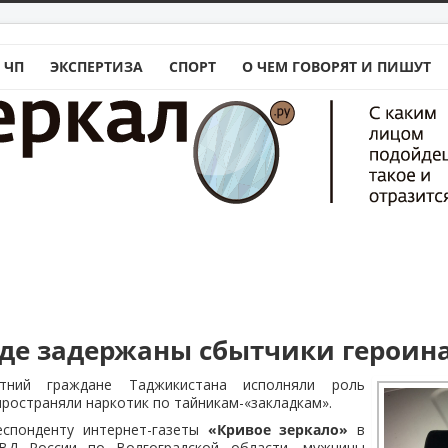
 ЧП
ЭКСПЕРТИЗА
СПОРТ
О ЧЕМ ГОВОРЯТ И ПИШУТ
аде задержаны сбытчики героин
етний граждане Таджикистана исполняли роль
пространяли наркотик по тайникам-«закладкам».
спонденту интернет-газеты
«Кривое зеркало»
в
ВД России по Волгоградской области, мужчины