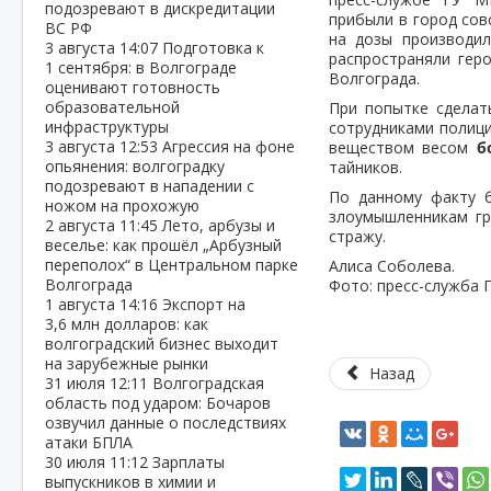
подозревают в дискредитации
прибыли в город сов
ВС РФ
на дозы производил
3 августа
14:07
Подготовка к
распространяли гер
1 сентября: в Волгограде
Волгограда.
оценивают готовность
образовательной
При попытке сделат
инфраструктуры
сотрудниками полиц
3 августа
12:53
Агрессия на фоне
веществом весом
б
опьянения: волгоградку
тайников.
подозревают в нападении с
По данному факту 
ножом на прохожую
злоумышленникам г
2 августа
11:45
Лето, арбузы и
стражу.
веселье: как прошёл „Арбузный
переполох“ в Центральном парке
Алиса Соболева.
Волгограда
Фото: пресс-служба 
1 августа
14:16
Экспорт на
3,6 млн долларов: как
волгоградский бизнес выходит
на зарубежные рынки
Назад
31 июля
12:11
Волгоградская
область под ударом: Бочаров
озвучил данные о последствиях
атаки БПЛА
30 июля
11:12
Зарплаты
выпускников в химии и