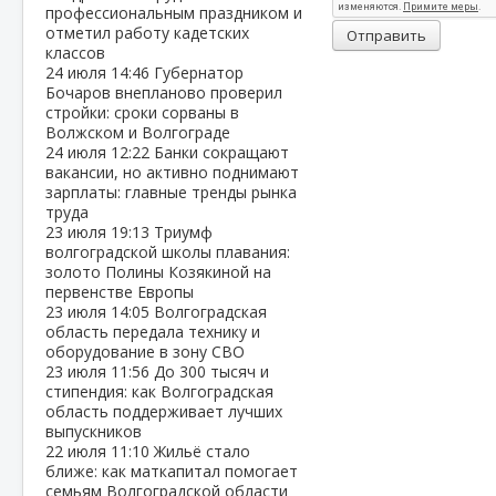
профессиональным праздником и
отметил работу кадетских
Отправить
классов
24 июля
14:46
Губернатор
Бочаров внепланово проверил
стройки: сроки сорваны в
Волжском и Волгограде
24 июля
12:22
Банки сокращают
вакансии, но активно поднимают
зарплаты: главные тренды рынка
труда
23 июля
19:13
Триумф
волгоградской школы плавания:
золото Полины Козякиной на
первенстве Европы
23 июля
14:05
Волгоградская
область передала технику и
оборудование в зону СВО
23 июля
11:56
До 300 тысяч и
стипендия: как Волгоградская
область поддерживает лучших
выпускников
22 июля
11:10
Жильё стало
ближе: как маткапитал помогает
семьям Волгоградской области