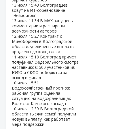
13 июля
15:43
Волгоградцев
зовут на ИТ‑соревнование
“Нейроигры”
13 июля
11:34
В МАХ запущены
комментарии и расширены
возможности авторов
12 июля
15:27
Контракт с
Минобороны в Волгоградской
области: увеличенные выплаты
продлены до конца лета
11 июля
15:18
Волгоград примет
полуфинал федерального смотра
наставников: 500 участников из
ЮФО и СКФО поборются за
выход в финал
10 июля
15:51
Водохозяйственный прогноз:
рабочая группа оценила
ситуацию на водохранилищах
Волжско‑Камского каскада
10 июля
12:39
В Волгоградской
области тысячи семей получили
новую выплату: как работает
мера поддержки