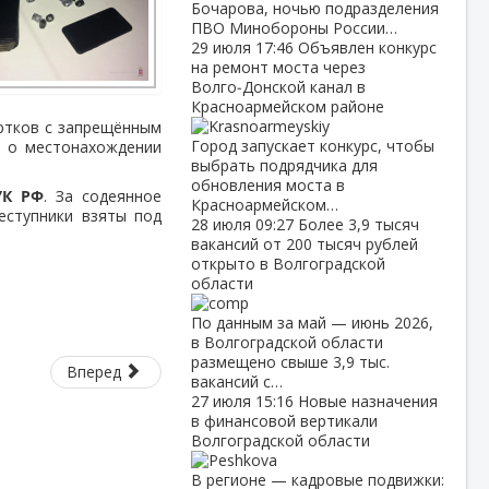
Бочарова, ночью подразделения
ПВО Минобороны России…
29 июля
17:46
Объявлен конкурс
на ремонт моста через
Волго‑Донской канал в
Красноармейском районе
ртков с запрещённым
Город запускает конкурс, чтобы
и о местонахождении
выбрать подрядчика для
обновления моста в
 УК РФ
. За содеянное
Красноармейском…
еступники взяты под
28 июля
09:27
Более 3,9 тысяч
вакансий от 200 тысяч рублей
открыто в Волгоградской
области
По данным за май — июнь 2026,
в Волгоградской области
размещено свыше 3,9 тыс.
Вперед
вакансий с…
27 июля
15:16
Новые назначения
в финансовой вертикали
Волгоградской области
В регионе — кадровые подвижки: